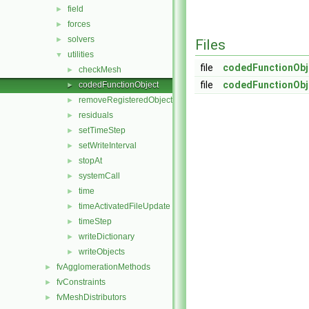
field
►
forces
►
solvers
►
Files
utilities
▼
file
codedFunctionObj
checkMesh
►
file
codedFunctionObj
codedFunctionObject
►
removeRegisteredObject
►
residuals
►
setTimeStep
►
setWriteInterval
►
stopAt
►
systemCall
►
time
►
timeActivatedFileUpdate
►
timeStep
►
writeDictionary
►
writeObjects
►
fvAgglomerationMethods
►
fvConstraints
►
fvMeshDistributors
►