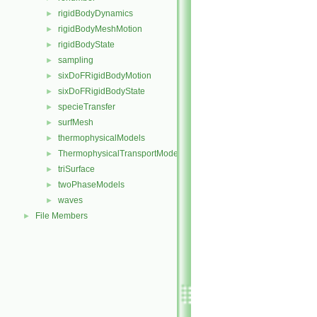
rigidBodyDynamics
►
rigidBodyMeshMotion
►
rigidBodyState
►
sampling
►
sixDoFRigidBodyMotion
►
sixDoFRigidBodyState
►
specieTransfer
►
surfMesh
►
thermophysicalModels
►
ThermophysicalTransportModels
►
triSurface
►
twoPhaseModels
►
waves
►
File Members
►