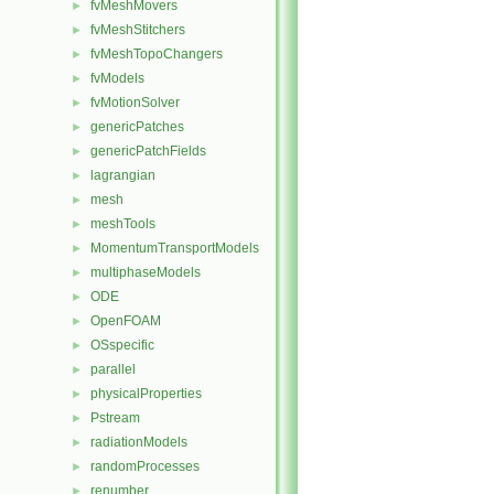
fvMeshMovers
►
fvMeshStitchers
►
fvMeshTopoChangers
►
fvModels
►
fvMotionSolver
►
genericPatches
►
genericPatchFields
►
lagrangian
►
mesh
►
meshTools
►
MomentumTransportModels
►
multiphaseModels
►
ODE
►
OpenFOAM
►
OSspecific
►
parallel
►
physicalProperties
►
Pstream
►
radiationModels
►
randomProcesses
►
renumber
►