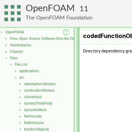
OpenFOAM
11
The OpenFOAM Foundation
OpenFOAM
▼
codedFunctionOb
Free, Open Source Software from the OpenFOAM Foundation
►
Namespaces
►
Directory dependency gra
Classes
►
Files
▼
File List
▼
applications
►
src
▼
atmosphericModels
►
combustionModels
►
conversion
►
dummyThirdParty
►
dynamicMesh
►
fileFormats
►
finiteVolume
►
functionObjects
▼