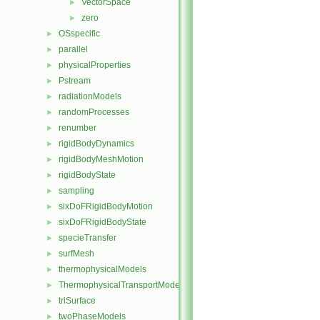
VectorSpace
►
zero
►
OSspecific
►
parallel
►
physicalProperties
►
Pstream
►
radiationModels
►
randomProcesses
►
renumber
►
rigidBodyDynamics
►
rigidBodyMeshMotion
►
rigidBodyState
►
sampling
►
sixDoFRigidBodyMotion
►
sixDoFRigidBodyState
►
specieTransfer
►
surfMesh
►
thermophysicalModels
►
ThermophysicalTransportModels
►
triSurface
►
twoPhaseModels
►