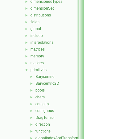
dimensionedTypes
►
dimensionSet
►
distributions
►
fields
►
global
►
include
►
interpolations
►
matrices
►
memory
►
meshes
►
primitives
▼
Barycentric
►
Barycentric2D
►
bools
►
chars
►
complex
►
contiguous
►
DiagTensor
►
direction
►
functions
►
globalIndexAndTransform
►