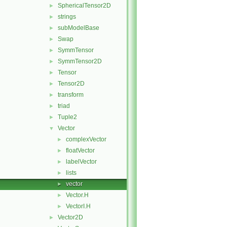
SphericalTensor2D
►
strings
►
subModelBase
►
Swap
►
SymmTensor
►
SymmTensor2D
►
Tensor
►
Tensor2D
►
transform
►
triad
►
Tuple2
►
Vector
▼
complexVector
►
floatVector
►
labelVector
►
lists
►
vector
►
Vector.H
►
VectorI.H
►
Vector2D
►