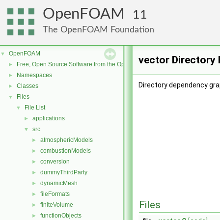
OpenFOAM
11
The OpenFOAM Foundation
OpenFOAM
▼
vector Directory
Free, Open Source Software from the OpenFOAM Foundation
►
Namespaces
►
Directory dependency grap
Classes
►
Files
▼
File List
▼
applications
►
src
▼
atmosphericModels
►
combustionModels
►
conversion
►
dummyThirdParty
►
dynamicMesh
►
fileFormats
►
Files
finiteVolume
►
functionObjects
►