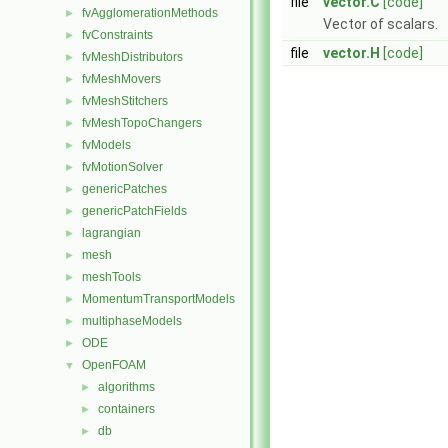
file
vector.C
[code]
fvAgglomerationMethods
►
Vector of scalars.
fvConstraints
►
file
vector.H
[code]
fvMeshDistributors
►
fvMeshMovers
►
fvMeshStitchers
►
fvMeshTopoChangers
►
fvModels
►
fvMotionSolver
►
genericPatches
►
genericPatchFields
►
lagrangian
►
mesh
►
meshTools
►
MomentumTransportModels
►
multiphaseModels
►
ODE
►
OpenFOAM
▼
algorithms
►
containers
►
db
►