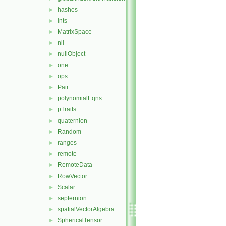
hashes
►
ints
►
MatrixSpace
►
nil
►
nullObject
►
one
►
ops
►
Pair
►
polynomialEqns
►
pTraits
►
quaternion
►
Random
►
ranges
►
remote
►
RemoteData
►
RowVector
►
Scalar
►
septernion
►
spatialVectorAlgebra
►
SphericalTensor
►