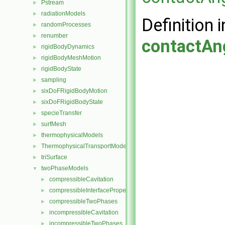
Pstream
►
radiationModels
►
Definition i
randomProcesses
►
renumber
►
contactAn
rigidBodyDynamics
►
rigidBodyMeshMotion
►
rigidBodyState
►
sampling
►
sixDoFRigidBodyMotion
►
sixDoFRigidBodyState
►
specieTransfer
►
surfMesh
►
thermophysicalModels
►
ThermophysicalTransportModels
►
triSurface
►
twoPhaseModels
▼
compressibleCavitation
►
compressibleInterfaceProperties
►
compressibleTwoPhases
►
incompressibleCavitation
►
incompressibleTwoPhases
►