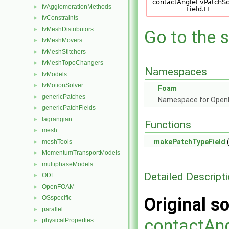
fvAgglomerationMethods
►
fvConstraints
►
fvMeshDistributors
►
Go to the s
fvMeshMovers
►
fvMeshStitchers
►
fvMeshTopoChangers
►
Namespaces
fvModels
►
fvMotionSolver
►
Foam
genericPatches
►
Namespace for Ope
genericPatchFields
►
lagrangian
►
Functions
mesh
►
makePatchTypeField
(
meshTools
►
MomentumTransportModels
►
multiphaseModels
►
Detailed Descript
ODE
►
OpenFOAM
►
OSspecific
Original so
►
parallel
►
contactAng
physicalProperties
►