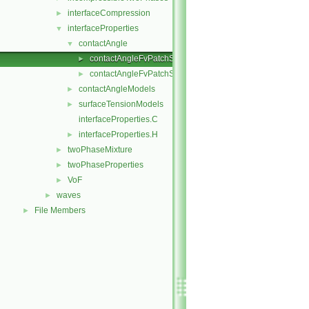
interfaceCompression
►
interfaceProperties
▼
contactAngle
▼
contactAngleFvPatchScalarField.C
►
contactAngleFvPatchScalarField.H
►
contactAngleModels
►
surfaceTensionModels
►
interfaceProperties.C
interfaceProperties.H
►
twoPhaseMixture
►
twoPhaseProperties
►
VoF
►
waves
►
File Members
►