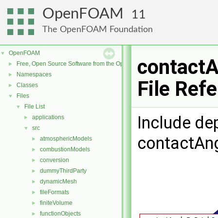
OpenFOAM
11
The OpenFOAM Foundation
OpenFOAM
▼
contactA
Free, Open Source Software from the OpenFOAM Foundation
►
Namespaces
►
File Ref
Classes
►
Files
▼
File List
▼
Include de
applications
►
src
▼
contactAng
atmosphericModels
►
combustionModels
►
conversion
►
dummyThirdParty
►
dynamicMesh
►
fileFormats
►
finiteVolume
►
functionObjects
►