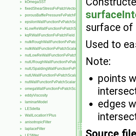
Construct
kOmegaSST
►
fixedShearStressFvPatchVectorField
►
surfaceInt
porousBafflePressureFvPatchField
►
epsilonWallFunctionFvPatchScalarField
►
surface of
kLowReWallFunctionFvPatchScalarField
►
kqRWallFunctionFvPatchField
►
Used to eas
nutkRoughWallFunctionFvPatchScalarField
►
nutkWallFunctionFvPatchScalarField
►
nutLowReWallFunctionFvPatchScalarField
►
Note:
nutURoughWallFunctionFvPatchScalarField
►
nutUSpaldingWallFunctionFvPatchScalarField
►
points w
nutUWallFunctionFvPatchScalarField
►
nutWallFunctionFvPatchScalarField
►
intersec
omegaWallFunctionFvPatchScalarField
►
eddyViscosity
►
edges wi
laminarModel
►
LESdelta
►
intersec
WallLocationYPlus
►
anisotropicFilter
►
laplaceFilter
►
Source fil
LESfilter
►