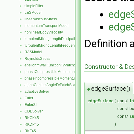
simpleFilter
►
edge
LESModel
►
linearViscousStress
►
edgeS
momentumTransportModel
►
nonlinearEddyViscosity
►
turbulentMixingLengthDissipationRateInletFvPatchScalarField
►
Definition 
turbulentMixingLengthFrequencyInletFvPatchScalarField
►
RASModel
►
ReynoldsStress
►
Constructor & De
epsilonmWallFunctionFvPatchScalarField
►
phaseCompressibleMomentumTransportModel
►
phaseIncompressibleMomentumTransportModel
►
alphaContactAngleFvPatchScalarField
►
edgeSurface()
◆
adaptiveSolver
►
Euler
►
edgeSurface
(
const
tr
EulerSI
►
const b
ODESolver
►
const
su
RKCK45
►
)
RKDP45
►
RKF45
►