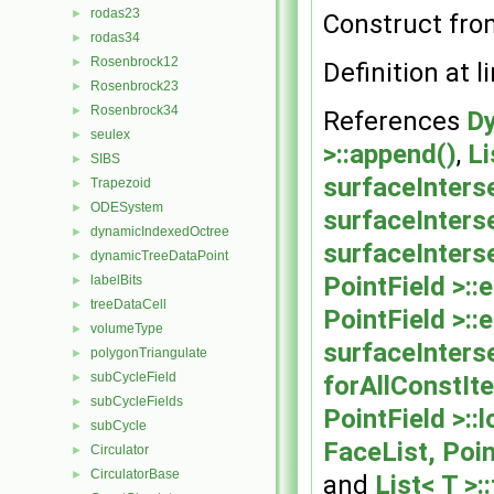
rodas23
►
Construct from
rodas34
►
Rosenbrock12
►
Definition at l
Rosenbrock23
►
Rosenbrock34
►
References
Dy
seulex
►
>::append()
,
Li
SIBS
►
surfaceInters
Trapezoid
►
ODESystem
►
surfaceInterse
dynamicIndexedOctree
►
surfaceInters
dynamicTreeDataPoint
►
PointField >:
labelBits
►
treeDataCell
►
PointField >::
volumeType
►
surfaceInters
polygonTriangulate
►
subCycleField
forAllConstIte
►
subCycleFields
►
PointField >::
subCycle
►
FaceList, Poin
Circulator
►
CirculatorBase
►
and
List< T >: