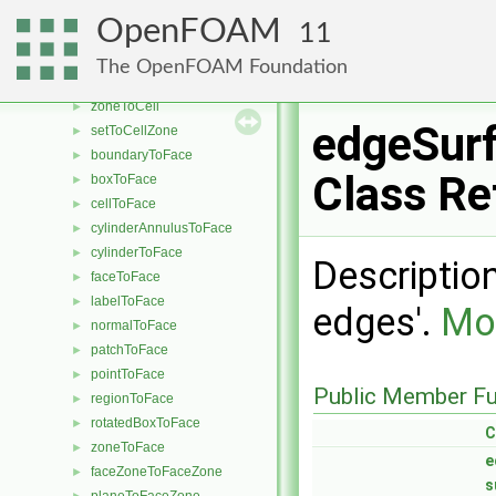
shapeToCell
►
OpenFOAM
11
sphereToCell
►
surfaceToCell
►
The OpenFOAM Foundation
targetVolumeToCell
►
zoneToCell
►
edgeSur
setToCellZone
►
boundaryToFace
►
Class Re
boxToFace
►
cellToFace
►
cylinderAnnulusToFace
►
cylinderToFace
►
Description
faceToFace
►
labelToFace
►
edges'.
Mor
normalToFace
►
patchToFace
►
pointToFace
►
Public Member Fu
regionToFace
►
rotatedBoxToFace
►
C
zoneToFace
►
e
faceZoneToFaceZone
►
s