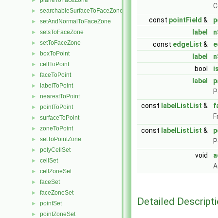
planeToFaceZone
►
C
searchableSurfaceToFaceZone
►
const
pointField
&
p
setAndNormalToFaceZone
►
label
n
setsToFaceZone
►
setToFaceZone
►
const
edgeList
&
e
boxToPoint
►
label
n
cellToPoint
►
bool
i
faceToPoint
►
label
p
labelToPoint
►
P
nearestToPoint
►
const
labelListList
&
f
pointToPoint
►
F
surfaceToPoint
►
zoneToPoint
►
const
labelListList
&
p
setToPointZone
►
P
polyCellSet
►
void
a
cellSet
►
A
cellZoneSet
►
faceSet
►
faceZoneSet
►
Detailed Descript
pointSet
►
pointZoneSet
►