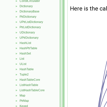
ConstCirculator
►
Dictionary
►
Here is the cal
DictionaryBase
►
PtrDictionary
►
UPtrListDictionary
►
PtrListDictionary
►
UDictionary
►
UPtrDictionary
►
HashList
►
HashPtrTable
►
HashSet
►
List
►
UList
►
HashTable
►
Tuple2
►
HashTableCore
►
ListHashTable
►
ListHashTableCore
►
Map
►
PtrMap
►
Keyed
►