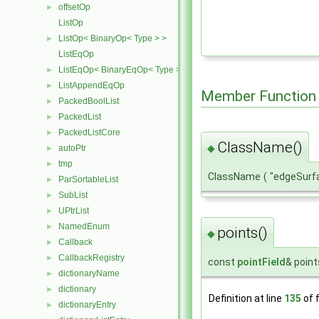
offsetOp
►
ListOp
ListOp< BinaryOp< Type > >
►
ListEqOp
ListEqOp< BinaryEqOp< Type > >
►
ListAppendEqOp
►
Member Function
PackedBoolList
►
PackedList
►
PackedListCore
►
ClassName()
◆
autoPtr
►
tmp
►
ClassName
(
"edgeSurf
ParSortableList
►
SubList
►
UPtrList
►
NamedEnum
►
points()
◆
Callback
►
CallbackRegistry
►
const
pointField
& point
dictionaryName
►
dictionary
►
Definition at line
135
of f
dictionaryEntry
►