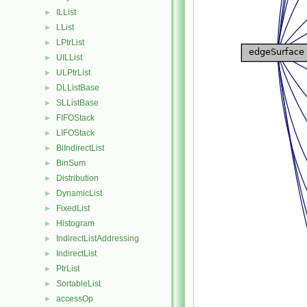
ILList
►
LList
►
LPtrList
►
UILList
►
ULPtrList
►
DLListBase
►
SLListBase
►
FIFOStack
►
LIFOStack
►
BiIndirectList
►
BinSum
►
Distribution
►
DynamicList
►
FixedList
►
Histogram
►
IndirectListAddressing
►
IndirectList
►
PtrList
►
SortableList
►
accessOp
►