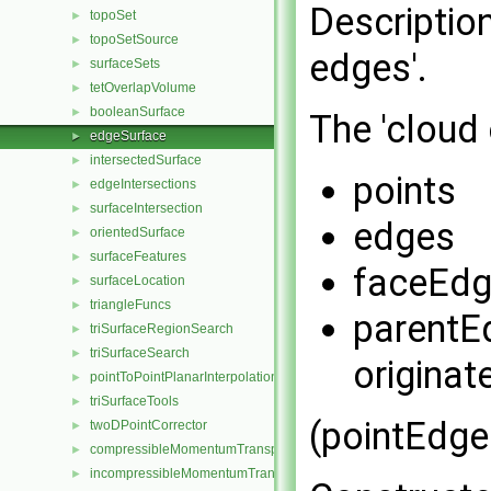
Description
topoSet
►
topoSetSource
►
edges'.
surfaceSets
►
tetOverlapVolume
►
booleanSurface
►
The 'cloud 
edgeSurface
►
intersectedSurface
►
points
edgeIntersections
►
surfaceIntersection
►
edges
orientedSurface
►
surfaceFeatures
►
faceEd
surfaceLocation
►
triangleFuncs
►
parentE
triSurfaceRegionSearch
►
triSurfaceSearch
►
originat
pointToPointPlanarInterpolation
►
triSurfaceTools
►
(pointEdge
twoDPointCorrector
►
compressibleMomentumTransportModel
►
incompressibleMomentumTransportModel
►