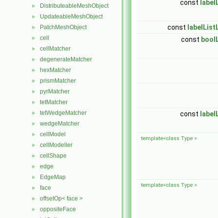
const
label
DistributeableMeshObject
►
UpdateableMeshObject
►
const
labelList
PatchMeshObject
►
cell
►
const
boolL
cellMatcher
►
degenerateMatcher
►
hexMatcher
►
prismMatcher
►
pyrMatcher
►
tetMatcher
►
tetWedgeMatcher
►
const
label
wedgeMatcher
►
cellModel
►
template<class Type >
cellModeller
►
cellShape
►
edge
►
EdgeMap
►
template<class Type >
face
►
offsetOp< face >
►
oppositeFace
►