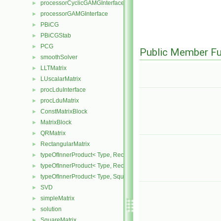
processorCyclicGAMGInterface
►
processorGAMGInterface
►
PBiCG
►
PBiCGStab
►
PCG
►
Public Member Fu
smoothSolver
►
LLTMatrix
►
LUscalarMatrix
►
procLduInterface
►
procLduMatrix
►
ConstMatrixBlock
►
MatrixBlock
►
QRMatrix
►
RectangularMatrix
►
typeOfInnerProduct< Type, RectangularMatrix< Type >, Rectangular
►
typeOfInnerProduct< Type, RectangularMatrix< Type >, SquareMatri
►
typeOfInnerProduct< Type, SquareMatrix< Type >, RectangularMatri
►
SVD
►
simpleMatrix
►
solution
►
SquareMatrix
►