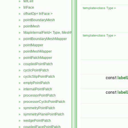
tetCell
►
triFace
►
template<class Type >
offsetOp< triFace >
►
pointBoundaryMesh
►
pointMesh
►
MapInternalField< Type, MeshMapper, pointMesh >
►
template<class Type >
pointBoundaryMeshMapper
►
pointMapper
►
pointMeshMapper
►
pointPatchMapper
►
coupledPointPatch
►
cyclicPointPatch
►
cyclicSlipPointPatch
►
const
label
emptyPointPatch
►
internalPointPatch
►
const
label
processorPointPatch
►
processorCyclicPointPatch
►
symmetryPointPatch
►
symmetryPlanePointPatch
►
wedgePointPatch
►
coupledFacePointPatch
►