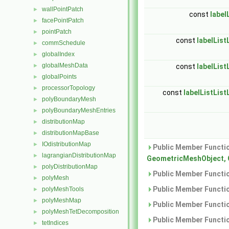
wallPointPatch
►
const
label
facePointPatch
►
pointPatch
►
const
labelList
commSchedule
►
globalIndex
►
globalMeshData
►
const
labelList
globalPoints
►
processorTopology
►
const
labelListList
polyBoundaryMesh
►
polyBoundaryMeshEntries
►
distributionMap
►
distributionMapBase
►
IOdistributionMap
►
Public Member Functio
lagrangianDistributionMap
►
GeometricMeshObject,
polyDistributionMap
►
Public Member Functio
polyMesh
►
Public Member Functio
polyMeshTools
►
polyMeshMap
►
Public Member Functio
polyMeshTetDecomposition
►
Public Member Functio
tetIndices
►