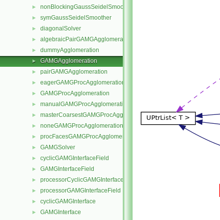
nonBlockingGaussSeidelSmoother
►
symGaussSeidelSmoother
►
diagonalSolver
►
algebraicPairGAMGAgglomeration
►
dummyAgglomeration
►
GAMGAgglomeration
►
pairGAMGAgglomeration
►
eagerGAMGProcAgglomeration
►
GAMGProcAgglomeration
►
manualGAMGProcAgglomeration
►
masterCoarsestGAMGProcAgglomeration
►
noneGAMGProcAgglomeration
►
procFacesGAMGProcAgglomeration
►
GAMGSolver
►
cyclicGAMGInterfaceField
►
GAMGInterfaceField
►
processorCyclicGAMGInterfaceField
►
processorGAMGInterfaceField
►
cyclicGAMGInterface
►
GAMGInterface
►