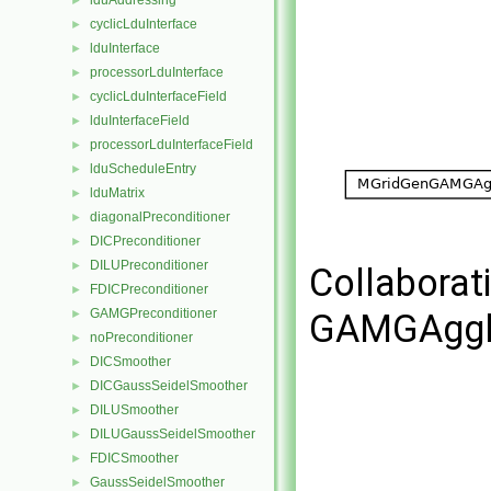
lduAddressing
►
cyclicLduInterface
►
lduInterface
►
processorLduInterface
►
cyclicLduInterfaceField
►
lduInterfaceField
►
processorLduInterfaceField
►
lduScheduleEntry
►
lduMatrix
►
diagonalPreconditioner
►
DICPreconditioner
►
DILUPreconditioner
►
Collaborat
FDICPreconditioner
►
GAMGPreconditioner
►
GAMGAgglo
noPreconditioner
►
DICSmoother
►
DICGaussSeidelSmoother
►
DILUSmoother
►
DILUGaussSeidelSmoother
►
FDICSmoother
►
GaussSeidelSmoother
►