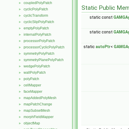
coupledPolyPatch
►
Static Public Me
cyclicPolyPatch
►
cyclicTransform
►
static const
GAMGAg
cyclicSlipPolyPatch
►
emptyPolyPatch
►
static const
GAMGAg
internalPolyPatch
►
processorPolyPatch
►
static
autoPtr
<
GAMGAg
processorCyclicPolyPatch
►
symmetryPolyPatch
►
symmetryPlanePolyPatch
►
wedgePolyPatch
►
wallPolyPatch
►
polyPatch
►
cellMapper
►
faceMapper
►
mapAddedPolyMesh
►
mapPatchChange
►
mapSubsetMesh
►
morphFieldMapper
►
objectMap
►