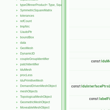
typeOfInnerProduct< Type, SquareMatrix< Type >, SquareMatrix< T
►
SymmetricSquareMatrix
►
tolerances
►
refCount
►
tmpNrc
►
UautoPtr
►
boundBox
►
data
►
GeoMesh
►
DynamicID
►
coupleGroupIdentifier
►
const
lduM
patchIdentifier
►
lduMesh
►
procLess
►
lduPrimitiveMesh
►
DemandDrivenMeshObject
const
lduInterfacePtrs
►
meshObjects
►
TopologicalMeshObject
►
const
labelF
GeometricMeshObject
►
MoveableMeshObject
►