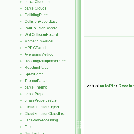
parcelCloudList
►
parcelClouds
►
CollidingParcel
►
CollisionRecordList
►
PairCollisionRecord
►
WallCollisionRecord
►
MomentumParcel
►
MPPICParcel
►
AveragingMethod
►
ReactingMultiphaseParcel
►
ReactingParcel
►
SprayParcel
►
ThermoParcel
►
virtual
autoPtr
<
Devolat
parcelThermo
►
phaseProperties
►
phasePropertiesList
►
CloudFunctionObject
►
CloudFunctionObjectList
►
FacePostProcessing
►
Flux
►
NumberFlux
►