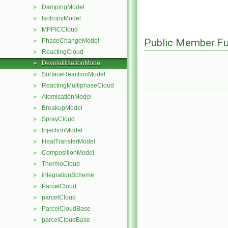
DampingModel
►
IsotropyModel
►
MPPICCloud
►
Public Member Fu
PhaseChangeModel
►
ReactingCloud
►
DevolatilisationModel
►
SurfaceReactionModel
►
ReactingMultiphaseCloud
►
AtomisationModel
►
BreakupModel
►
SprayCloud
►
InjectionModel
►
HeatTransferModel
►
CompositionModel
►
ThermoCloud
►
integrationScheme
►
ParcelCloud
►
parcelCloud
►
ParcelCloudBase
►
parcelCloudBase
►