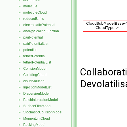
distribution
►
molecule
►
moleculeCloud
►
reducedUnits
►
electrostaticPotential
►
energyScalingFunction
►
pairPotential
►
pairPotentialList
►
potential
►
tetherPotential
►
tetherPotentialList
►
Collaborat
CollisionModel
►
CollidingCloud
►
Devolatili
cloudSolution
►
InjectionModelList
►
DispersionModel
►
PatchInteractionModel
►
SurfaceFilmModel
►
StochasticCollisionModel
►
MomentumCloud
►
PackingModel
►