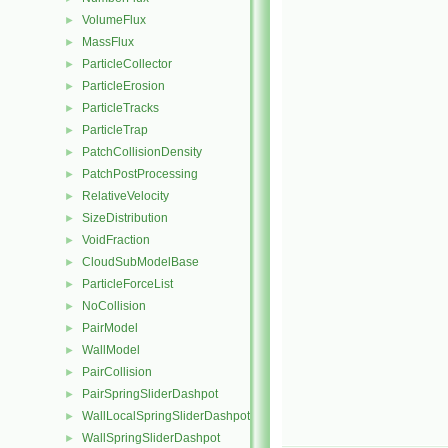
VolumeFlux
►
MassFlux
►
ParticleCollector
►
ParticleErosion
►
ParticleTracks
►
ParticleTrap
►
PatchCollisionDensity
►
PatchPostProcessing
►
RelativeVelocity
►
SizeDistribution
►
VoidFraction
►
CloudSubModelBase
►
ParticleForceList
►
NoCollision
►
PairModel
►
WallModel
►
PairCollision
►
PairSpringSliderDashpot
►
WallLocalSpringSliderDashpot
►
WallSpringSliderDashpot
►