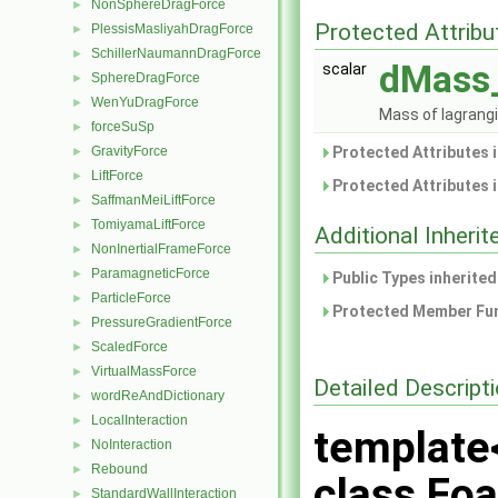
NonSphereDragForce
►
Protected Attribu
PlessisMasliyahDragForce
►
SchillerNaumannDragForce
►
dMass
scalar
SphereDragForce
►
WenYuDragForce
►
Mass of lagrang
forceSuSp
►
Protected Attributes 
GravityForce
►
LiftForce
►
Protected Attributes 
SaffmanMeiLiftForce
►
TomiyamaLiftForce
►
Additional Inher
NonInertialFrameForce
►
ParamagneticForce
►
Public Types inherite
ParticleForce
►
Protected Member Fun
PressureGradientForce
►
ScaledForce
►
VirtualMassForce
►
Detailed Descript
wordReAndDictionary
►
LocalInteraction
►
template
NoInteraction
►
Rebound
►
class Foa
StandardWallInteraction
►