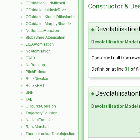
COxidationHurtMitchell
►
Constructor & De
COxidationIntrinsicRate
►
COxidationKineticDiffusionLimitedRate
►
COxidationMurphyShaddix
►
Devolatilisatio
◆
NoSurfaceReaction
►
BlobsSheetAtomisation
►
DevolatilisationModel
LISAAtomisation
►
NoAtomisation
►
Construct null from own
ETAB
►
NoBreakup
►
Definition at line
31
of fi
PilchErdman
►
ReitzDiwakar
►
ReitzKHRT
►
Devolatilisatio
SHF
►
◆
TAB
►
DevolatilisationModel
ORourkeCollision
►
TrajectoryCollision
►
NoHeatTransfer
►
RanzMarshall
►
ThermoLookupTableInjection
►