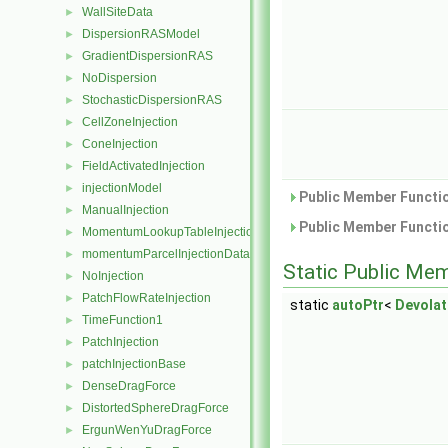
WallSiteData
►
DispersionRASModel
►
GradientDispersionRAS
►
NoDispersion
►
StochasticDispersionRAS
►
CellZoneInjection
►
ConeInjection
►
FieldActivatedInjection
►
injectionModel
►
Public Member Functio
ManualInjection
►
Public Member Functio
MomentumLookupTableInjection
►
momentumParcelInjectionData
►
Static Public Me
NoInjection
►
PatchFlowRateInjection
►
static
autoPtr
<
Devolat
TimeFunction1
►
PatchInjection
►
patchInjectionBase
►
DenseDragForce
►
DistortedSphereDragForce
►
ErgunWenYuDragForce
►