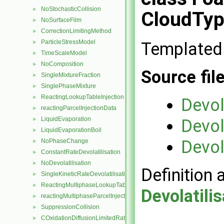
NoStochasticCollision
►
CloudTyp
NoSurfaceFilm
►
CorrectionLimitingMethod
►
ParticleStressModel
Templated 
►
TimeScaleModel
►
NoComposition
►
Source fil
SingleMixtureFraction
►
SinglePhaseMixture
►
ReactingLookupTableInjection
►
Devol
reactingParcelInjectionData
►
LiquidEvaporation
Devol
►
LiquidEvaporationBoil
►
Devol
NoPhaseChange
►
ConstantRateDevolatilisation
►
NoDevolatilisation
►
Definition 
SingleKineticRateDevolatilisation
►
ReactingMultiphaseLookupTableInjection
►
Devolatili
reactingMultiphaseParcelInjectionData
►
SuppressionCollision
►
COxidationDiffusionLimitedRate
►