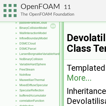
InteractionLists
►
OpenFOAM
11
referredWallFace
►
particle
►
The OpenFOAM Foundation
passiveParticle
►
passiveParticleCloud
►
BinaryCollisionModel
►
WallInteractionModel
►
Devolati
InflowBoundaryModel
►
DSMCCloud
►
Class Te
DSMCParcel
►
LarsenBorgnakkeVariableHardSphere
►
NoBinaryCollision
►
VariableHardSphere
►
Templated 
FreeStream
►
More...
NoInflow
►
MaxwellianThermal
►
MixedDiffuseSpecular
►
Inheritanc
SpecularReflection
►
bufferedAccumulator
►
Devolatili
correlationFunction
►