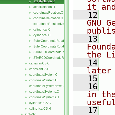
axesRotation.C
►
it an
axesRotation.H
►
   12
  
coordinateRotation.C
►
coordinateRotation.H
►
GNU G
coordinateRotationNew.C
publi
cylindrical.C
►
cylindrical.H
►
   13
  
EulerCoordinateRotation.C
►
Found
EulerCoordinateRotation.H
►
the L
STARCDCoordinateRotation.C
►
STARCDCoordinateRotation.H
►
   14
  
cartesianCS.C
►
later
cartesianCS.H
►
coordinateSystem.C
►
   15
coordinateSystem.H
►
   16
  
coordinateSystemNew.C
coordinateSystems.C
in the
►
coordinateSystems.H
►
usefu
cylindricalCS.C
►
   17
  
cylindricalCS.H
►
cutPoly
►