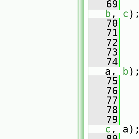
   69
   
b
, 
c
)
   70
   71
   
   72
   73
   
   74
   
a, 
b
)
   75
   76
   
   77
   78
   
   79
   
c
, a)
   80