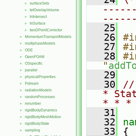
surfaceSets
►
-----
tetOverlapVolume
►
-----
triIntersect
►
triSurface
►
   25
twoDPointCorrector
►
   26
#i
MomentumTransportModels
►
multiphaseModels
   27
#i
►
ODE
►
   28
#i
OpenFOAM
►
"
addT
OSspecific
►
parallel
►
   29
physicalProperties
►
   30
//
Pstream
►
radiationModels
►
* Sta
randomProcesses
►
* * *
renumber
►
   31
rigidBodyDynamics
►
rigidBodyMeshMotion
►
   32
na
rigidBodyState
►
   33
 {
sampling
►