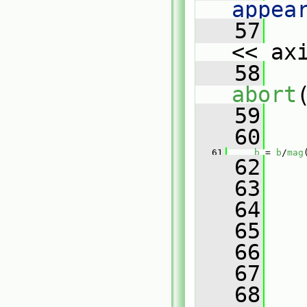
appea
   57
   
<< ax
   58
abort
   59
   
   60
   61
b
 = 
b
/
mag
   62
   63
   64
   65
   66
   
   67
   68
   