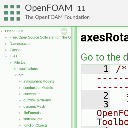
OpenFOAM
11
The OpenFOAM Foundation
OpenFOAM
▼
axesRota
Free, Open Source Software from the OpenFOAM Foundation
►
Namespaces
►
Classes
►
Go to the d
Files
▼
File List
▼
    1
/*
applications
►
-----
src
▼
atmosphericModels
►
-----
combustionModels
►
    2
  
conversion
►
dummyThirdParty
►
    3
  
dynamicMesh
►
OpenF
fileFormats
►
Toolb
finiteVolume
►
functionObjects
►