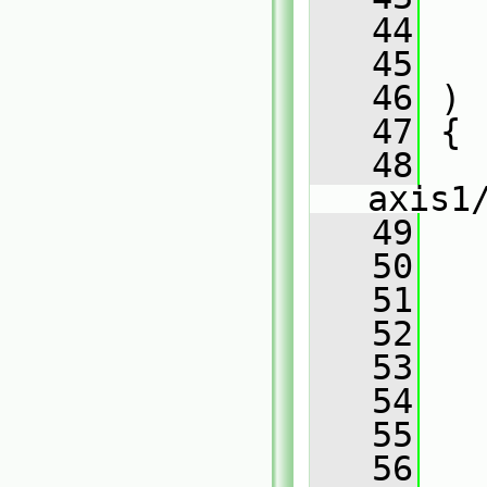
   44
   45
   46
 )
   47
 {
   48
axis1
   49
   50
   51
   52
   53
   54
   
   55
   56
   