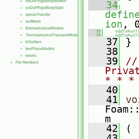
sixDoFRigidBodyMotion
►
   34
sixDoFRigidBodyState
►
defin
specieTransfer
►
ion
, 
surfMesh
►
thermophysicalModels
►
   35
addToRunT
ThermophysicalTransportModels
   36
addToRunT
►
   37
 }
triSurface
►
   38
twoPhaseModels
►
waves
►
   39
//
File Members
►
Priva
* * *
   40
   41
vo
Foam:
m
   42
 (
   43