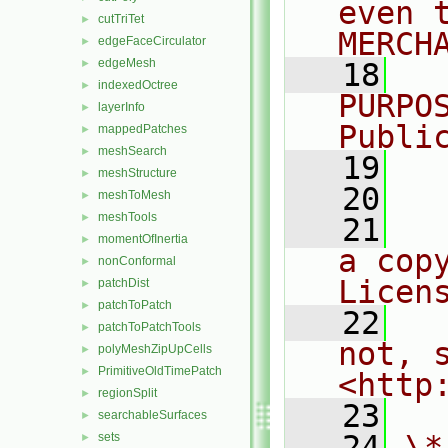
even 
cutTriTet
►
MERCH
edgeFaceCirculator
►
edgeMesh
►
   18
  
indexedOctree
►
PURPO
layerInfo
►
Publi
mappedPatches
►
meshSearch
►
   19
  
meshStructure
►
   20
meshToMesh
►
meshTools
►
   21
  
momentOfInertia
►
a cop
nonConformal
►
Licen
patchDist
►
patchToPatch
►
   22
  
patchToPatchTools
►
not, s
polyMeshZipUpCells
►
PrimitiveOldTimePatch
►
<http
regionSplit
►
   23
searchableSurfaces
►
   24
\*
sets
►