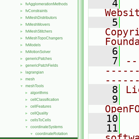
    4
  
fvAgglomerationMethods
►
Websi
fvConstraints
►
fvMeshDistributors
►
    5
  
fvMeshMovers
►
Copyr
fvMeshStitchers
►
fvMeshTopoChangers
Found
►
fvModels
►
    6
  
fvMotionSolver
►
    7
--
genericPatches
►
genericPatchFields
►
-----
lagrangian
►
-----
mesh
►
meshTools
▼
    8
Li
algorithms
►
    9
  
cellClassification
►
OpenF
cellFeatures
►
cellQuality
►
   10
cellsToCells
►
   11
  
coordinateSystems
▼
coordinateRotation
▼
softw