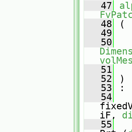
   47
al
FvPat
   48
 (
   49
   50
Dimens
volMe
   51
   52
 )
   53
 :
   54
fixed
iF, 
d
   55