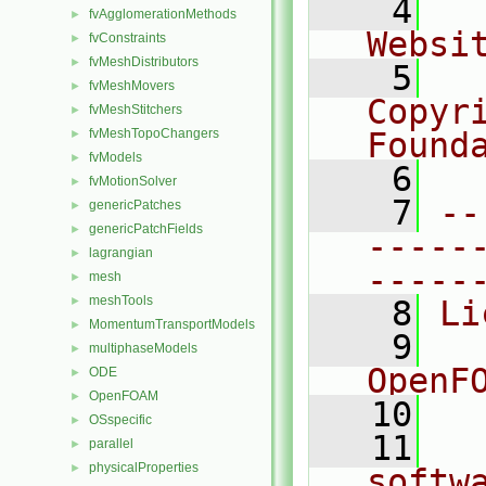
    4
  
fvAgglomerationMethods
►
Websi
fvConstraints
►
fvMeshDistributors
►
    5
  
fvMeshMovers
►
Copyr
fvMeshStitchers
►
fvMeshTopoChangers
Found
►
fvModels
►
    6
  
fvMotionSolver
►
    7
--
genericPatches
►
genericPatchFields
►
-----
lagrangian
►
-----
mesh
►
meshTools
►
    8
Li
MomentumTransportModels
►
    9
  
multiphaseModels
►
OpenF
ODE
►
OpenFOAM
►
   10
OSspecific
►
   11
  
parallel
►
physicalProperties
►
softw