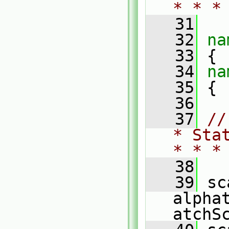
* * *
   31
   32
na
   33
 {
   34
na
   35
 {
   36
   37
//
* Sta
* * *
   38
   39
 sc
alpha
atchS