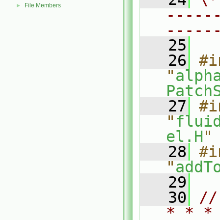
File Members
►
-----
-----
   25
   26
#i
"
alph
Patch
   27
#i
"
flui
el.H
"
   28
#i
"
addT
   29
   30
//
* * *