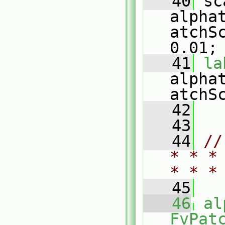
   40
 sc
alpha
atchS
0.01;
   41
la
alpha
atchS
   42
   43
   44
//
* * *
* * *
   45
   46
al
FvPat