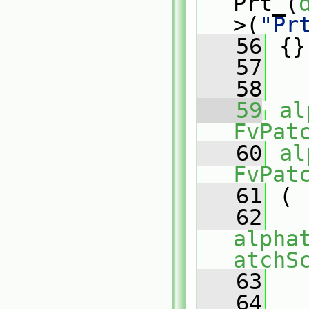
Prt_(
>(
"Pr
   56
 {}
   57
   58
   59
al
FvPat
   60
al
FvPat
   61
 (
   62
alpha
atchS
   63
   64