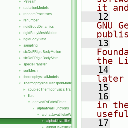
Pstream
►
it an
radiationModels
►
   12
  
randomProcesses
►
renumber
►
GNU G
rigidBodyDynamics
►
publi
rigidBodyMeshMotion
►
rigidBodyState
►
   13
  
sampling
►
Found
sixDoFRigidBodyMotion
►
the L
sixDoFRigidBodyState
►
specieTransfer
►
   14
  
surfMesh
►
later
thermophysicalModels
►
ThermophysicalTransportModels
▼
   15
coupledThermophysicalTransportModels
►
   16
  
fluid
▼
derivedFvPatchFields
in the
▼
alphatWallFunctions
▼
usefu
alphatJayatillekeWallFunction
▼
   17
  
alphatJayatillekeWallFunctionFvPatchScalarField.C
►
alphatJayatillekeWallFunctionFvPatchScalarField.H
►