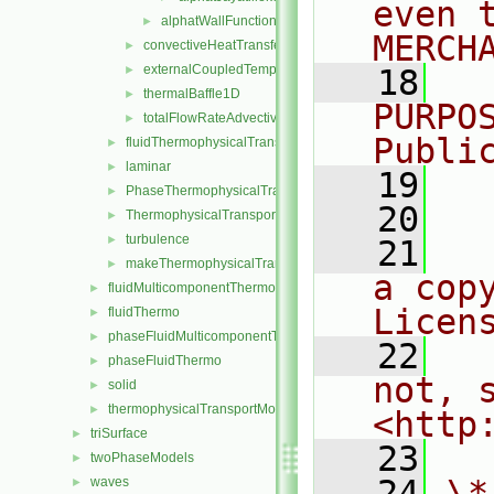
even 
alphatWallFunction
►
MERCH
convectiveHeatTransfer
►
externalCoupledTemperatureMixed
►
   18
  
thermalBaffle1D
►
PURPO
totalFlowRateAdvectiveDiffusive
►
Publi
fluidThermophysicalTransportModel
►
laminar
►
   19
  
PhaseThermophysicalTransportModel
►
   20
ThermophysicalTransportModel
►
turbulence
►
   21
  
makeThermophysicalTransportModel.H
►
a cop
fluidMulticomponentThermo
►
Licen
fluidThermo
►
phaseFluidMulticomponentThermo
►
   22
  
phaseFluidThermo
►
not, s
solid
►
thermophysicalTransportModel
►
<http
triSurface
►
   23
twoPhaseModels
►
   24
\*
waves
►