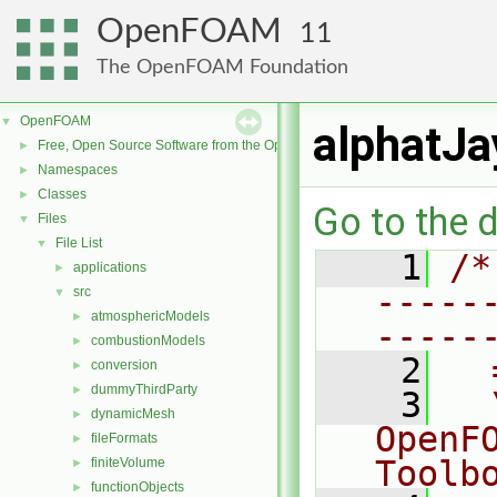
OpenFOAM
11
The OpenFOAM Foundation
OpenFOAM
▼
alphatJa
Free, Open Source Software from the OpenFOAM Foundation
►
Namespaces
►
Classes
►
Go to the d
Files
▼
File List
▼
    1
/*
applications
►
-----
src
▼
atmosphericModels
►
-----
combustionModels
►
    2
  
conversion
►
dummyThirdParty
►
    3
  
dynamicMesh
►
OpenF
fileFormats
►
Toolb
finiteVolume
►
functionObjects
►