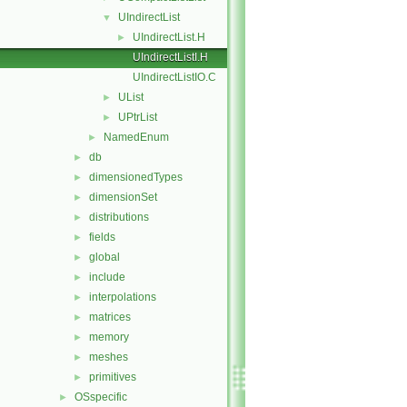
UIndirectList
▼
UIndirectList.H
►
UIndirectListI.H
UIndirectListIO.C
UList
►
UPtrList
►
NamedEnum
►
db
►
dimensionedTypes
►
dimensionSet
►
distributions
►
fields
►
global
►
include
►
interpolations
►
matrices
►
memory
►
meshes
►
primitives
►
OSspecific
►