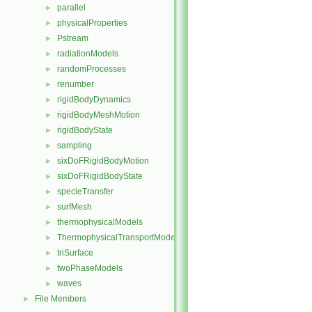
parallel
►
physicalProperties
►
Pstream
►
radiationModels
►
randomProcesses
►
renumber
►
rigidBodyDynamics
►
rigidBodyMeshMotion
►
rigidBodyState
►
sampling
►
sixDoFRigidBodyMotion
►
sixDoFRigidBodyState
►
specieTransfer
►
surfMesh
►
thermophysicalModels
►
ThermophysicalTransportModels
►
triSurface
►
twoPhaseModels
►
waves
►
File Members
►