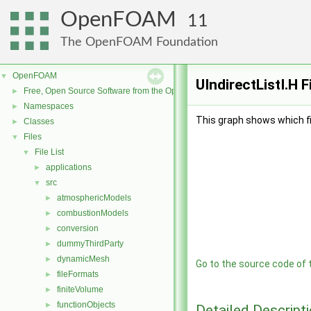
OpenFOAM
11
The OpenFOAM Foundation
OpenFOAM
▼
UIndirectListI.H 
Free, Open Source Software from the OpenFOAM Foundation
►
Namespaces
►
This graph shows which file
Classes
►
Files
▼
File List
▼
applications
►
src
▼
atmosphericModels
►
combustionModels
►
conversion
►
dummyThirdParty
►
dynamicMesh
►
Go to the source code of th
fileFormats
►
finiteVolume
►
functionObjects
►
Detailed Descript