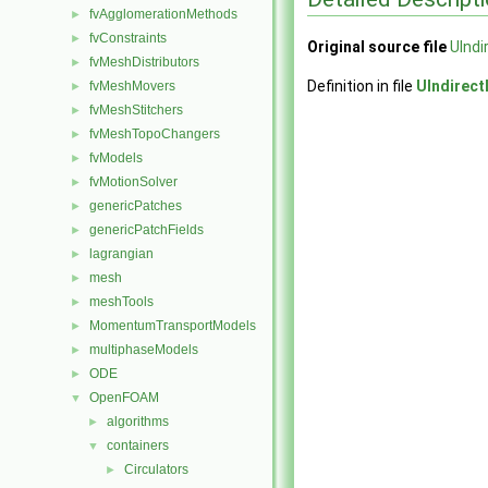
fvAgglomerationMethods
►
fvConstraints
►
Original source file
UIndi
fvMeshDistributors
►
Definition in file
UIndirect
fvMeshMovers
►
fvMeshStitchers
►
fvMeshTopoChangers
►
fvModels
►
fvMotionSolver
►
genericPatches
►
genericPatchFields
►
lagrangian
►
mesh
►
meshTools
►
MomentumTransportModels
►
multiphaseModels
►
ODE
►
OpenFOAM
▼
algorithms
►
containers
▼
Circulators
►