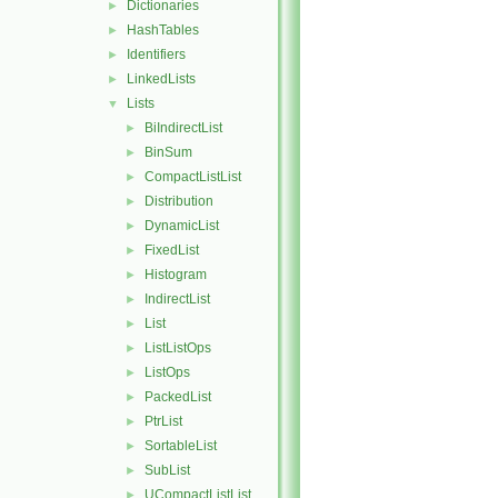
Dictionaries
►
HashTables
►
Identifiers
►
LinkedLists
►
Lists
▼
BiIndirectList
►
BinSum
►
CompactListList
►
Distribution
►
DynamicList
►
FixedList
►
Histogram
►
IndirectList
►
List
►
ListListOps
►
ListOps
►
PackedList
►
PtrList
►
SortableList
►
SubList
►
UCompactListList
►