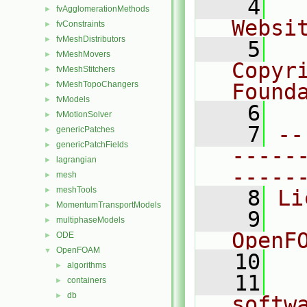
    4
  
fvAgglomerationMethods
►
Websi
fvConstraints
►
fvMeshDistributors
►
    5
  
fvMeshMovers
►
Copyri
fvMeshStitchers
►
fvMeshTopoChangers
Found
►
fvModels
►
    6
  
fvMotionSolver
►
    7
--
genericPatches
►
genericPatchFields
►
-----
lagrangian
►
-----
mesh
►
meshTools
►
    8
Li
MomentumTransportModels
►
    9
  
multiphaseModels
►
OpenF
ODE
►
OpenFOAM
▼
   10
algorithms
►
   11
  
containers
►
db
►
softw