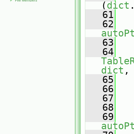
File Members
►
(
dict
   61
   
   62
autoP
   63
   
   64
Table
dict
,
   65
   
   66
   
   67
   68
   
   69
autoP