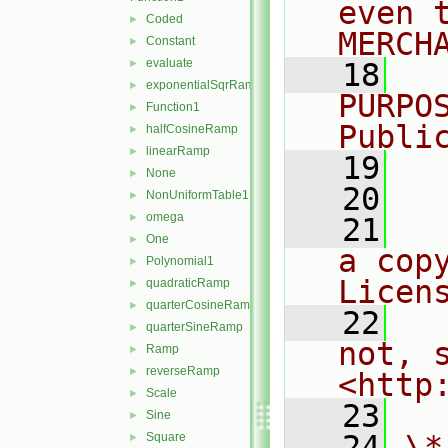
even 
Coded
►
MERCH
Constant
►
evaluate
►
   18
  
exponentialSqrRamp
►
PURPO
Function1
►
Publi
halfCosineRamp
►
linearRamp
►
   19
  
None
►
   20
NonUniformTable1
►
omega
►
   21
  
One
►
a cop
Polynomial1
►
Licen
quadraticRamp
►
quarterCosineRamp
►
   22
  
quarterSineRamp
►
not, s
Ramp
►
reverseRamp
►
<http
Scale
►
   23
Sine
►
   24
\*
Square
►