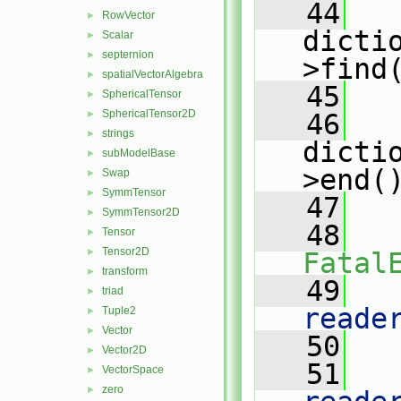
   44
RowVector
►
dicti
Scalar
►
septernion
►
>find
spatialVectorAlgebra
►
   45
SphericalTensor
►
SphericalTensor2D
►
   46
strings
►
dicti
subModelBase
►
>end(
Swap
►
SymmTensor
►
   47
   
SymmTensor2D
►
   48
Tensor
►
Tensor2D
►
Fatal
transform
►
   49
   
triad
►
reade
Tuple2
►
Vector
►
   50
   
Vector2D
►
   51
   
VectorSpace
►
zero
►