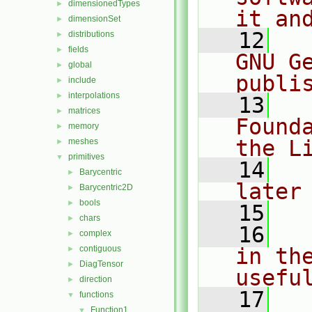
dimensionedTypes
►
it an
dimensionSet
►
   12
  
distributions
►
fields
►
GNU G
global
►
publi
include
►
interpolations
►
   13
  
matrices
►
Found
memory
►
the L
meshes
►
primitives
▼
   14
  
Barycentric
►
later
Barycentric2D
►
bools
►
   15
chars
►
   16
  
complex
►
contiguous
in the
►
DiagTensor
►
usefu
direction
►
   17
  
functions
▼
Function1
▼