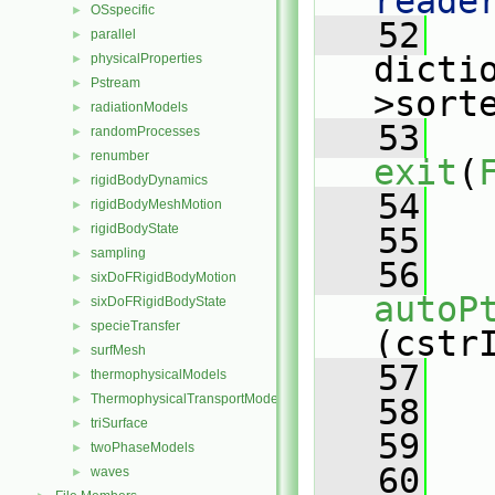
reade
OSspecific
►
   52
   
parallel
►
dicti
physicalProperties
►
Pstream
►
>sort
radiationModels
►
   53
randomProcesses
►
renumber
►
exit
(
rigidBodyDynamics
►
   54
   
rigidBodyMeshMotion
►
rigidBodyState
   55
►
sampling
►
   56
sixDoFRigidBodyMotion
►
autoP
sixDoFRigidBodyState
►
specieTransfer
►
(cstr
surfMesh
►
   57
   
thermophysicalModels
►
ThermophysicalTransportModels
►
   58
triSurface
►
   59
   
twoPhaseModels
►
   60
waves
►