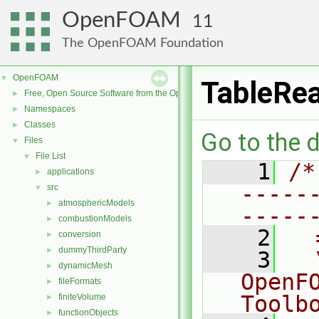
OpenFOAM
11
The OpenFOAM Foundation
OpenFOAM
▼
TableRe
Free, Open Source Software from the OpenFOAM Foundation
►
Namespaces
►
Classes
►
Go to the d
Files
▼
File List
▼
    1
/*
applications
►
-----
src
▼
atmosphericModels
►
-----
combustionModels
►
    2
  
conversion
►
dummyThirdParty
►
    3
  
dynamicMesh
►
OpenF
fileFormats
►
Toolb
finiteVolume
►
functionObjects
►