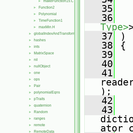
makeFunction1s.C
►
   35
Function2
►
Polynomial
►
   36
TimeFunction1
►
Type>
maxMin.H
►
   37
 )
globalIndexAndTransform
►
hashes
►
   38
 {
ints
►
   39
MatrixSpace
►
nil
►
   40
   
nullObject
►
   41
one
►
reade
ops
►
Pair
►
);
polynomialEqns
►
   42
pTraits
►
quaternion
►
   43
Random
►
dicti
ranges
►
remote
ator 
►
RemoteData
►