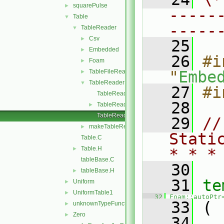
squarePulse
►
-----
Table
▼
-----
TableReader
▼
Csv
►
   25
Embedded
►
   26
#i
Foam
►
TableFileReader
"
Embe
►
TableReader
▼
   27
#i
TableReader.C
   28
TableReader.H
►
TableReaderNew.C
   29
//
makeTableReaders.C
►
Stati
Table.C
Table.H
►
* * *
tableBase.C
   30
tableBase.H
►
   31
te
Uniform
►
UniformTable1
►
   32
Foam::autoPtr
   33
 (
unknownTypeFunction1
►
Zero
►
   34