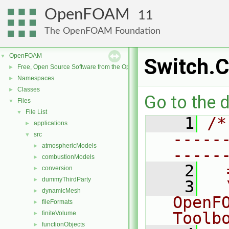
OpenFOAM
11
The OpenFOAM Foundation
OpenFOAM
▼
Switch.
Free, Open Source Software from the OpenFOAM Foundation
►
Namespaces
►
Classes
►
Go to the d
Files
▼
File List
▼
    1
/*
applications
►
-----
src
▼
atmosphericModels
►
-----
combustionModels
►
    2
  
conversion
►
dummyThirdParty
►
    3
  
dynamicMesh
►
OpenF
fileFormats
►
Toolb
finiteVolume
►
functionObjects
►