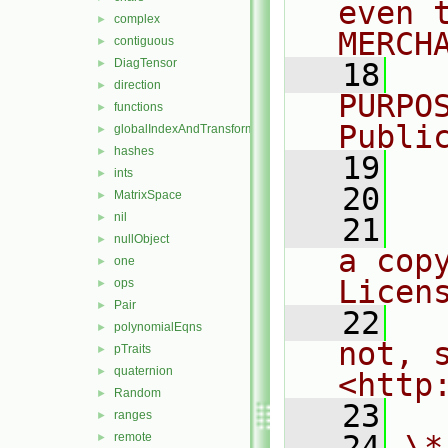
even 
complex
►
MERCH
contiguous
►
DiagTensor
►
   18
  
direction
►
PURPO
functions
►
Publi
globalIndexAndTransform
►
hashes
►
   19
  
ints
►
   20
MatrixSpace
►
nil
►
   21
  
nullObject
►
a cop
one
►
Licen
ops
►
Pair
►
   22
  
polynomialEqns
►
not, s
pTraits
►
quaternion
►
<http
Random
►
   23
ranges
►
   24
\*
remote
►