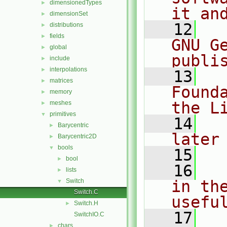
dimensionedTypes
►
it an
dimensionSet
►
   12
  
distributions
►
fields
►
GNU G
global
►
publi
include
►
interpolations
►
   13
  
matrices
►
Found
memory
►
the L
meshes
►
primitives
▼
   14
  
Barycentric
►
later
Barycentric2D
►
bools
▼
   15
bool
►
   16
  
lists
►
Switch
in the
▼
Switch.C
usefu
Switch.H
►
   17
  
SwitchIO.C
chars
►