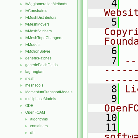
    4
  
fvAgglomerationMethods
►
Websi
fvConstraints
►
fvMeshDistributors
►
    5
  
fvMeshMovers
►
Copyr
fvMeshStitchers
►
fvMeshTopoChangers
Found
►
fvModels
►
    6
  
fvMotionSolver
►
    7
--
genericPatches
►
genericPatchFields
►
-----
lagrangian
►
-----
mesh
►
meshTools
►
    8
Li
MomentumTransportModels
►
    9
  
multiphaseModels
►
OpenF
ODE
►
OpenFOAM
▼
   10
algorithms
►
   11
  
containers
►
db
►
softw