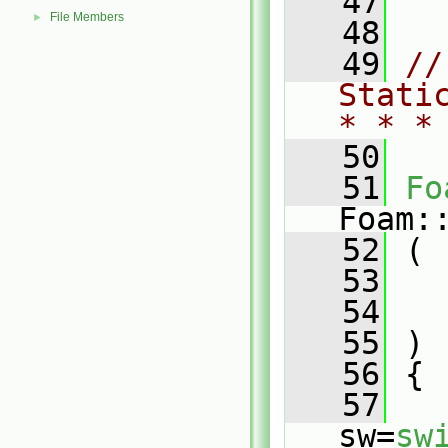
   47
File Members
►
   48
   49
//
Stati
* * *
   50
   51
Fo
Foam:
   52
 (
   53
   54
   55
 )
   56
 {
   57
sw=
sw