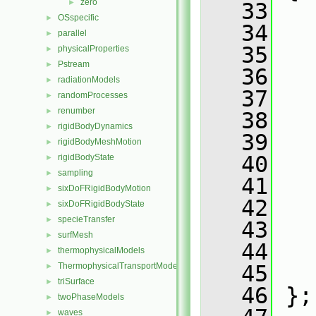
zero
►
   33
OSspecific
►
   34
parallel
►
   35
physicalProperties
►
Pstream
►
   36
radiationModels
►
   37
randomProcesses
►
renumber
►
   38
rigidBodyDynamics
►
   39
rigidBodyMeshMotion
►
   40
rigidBodyState
►
sampling
►
   41
sixDoFRigidBodyMotion
►
   42
sixDoFRigidBodyState
►
specieTransfer
►
   43
surfMesh
►
   44
thermophysicalModels
►
ThermophysicalTransportModels
   45
►
triSurface
►
   46
 };
twoPhaseModels
►
waves
►