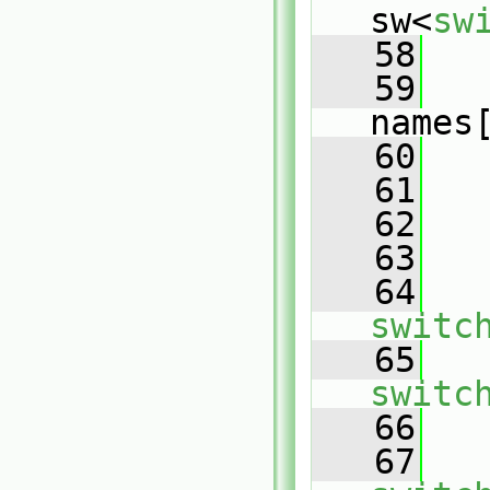
sw<
sw
   58
   
   59
names
   60
   
   61
   62
   63
   
   64
switc
   65
switc
   66
   
   67