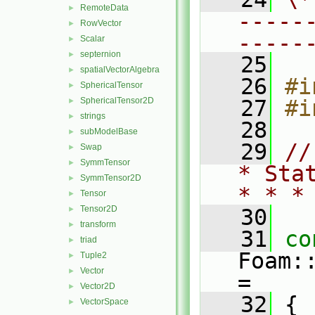
RemoteData
►
-----
RowVector
►
-----
Scalar
►
septernion
►
   25
spatialVectorAlgebra
►
   26
#i
SphericalTensor
►
SphericalTensor2D
   27
#i
►
strings
►
   28
subModelBase
►
   29
//
Swap
►
SymmTensor
►
* Sta
SymmTensor2D
►
* * *
Tensor
►
Tensor2D
►
   30
transform
►
   31
co
triad
►
Foam:
Tuple2
►
Vector
►
=
Vector2D
►
   32
 {
VectorSpace
►