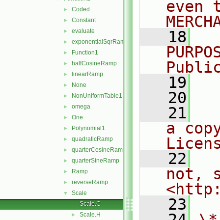
even 
Coded
►
MERCH
Constant
►
evaluate
►
   18
  
exponentialSqrRamp
►
PURPO
Function1
►
Publi
halfCosineRamp
►
linearRamp
►
   19
  
None
►
   20
NonUniformTable1
►
omega
►
   21
  
One
►
a cop
Polynomial1
►
Licen
quadraticRamp
►
quarterCosineRamp
►
   22
  
quarterSineRamp
►
not, s
Ramp
►
reverseRamp
►
<http
Scale
▼
   23
Scale.C
   24
\*
Scale.H
►