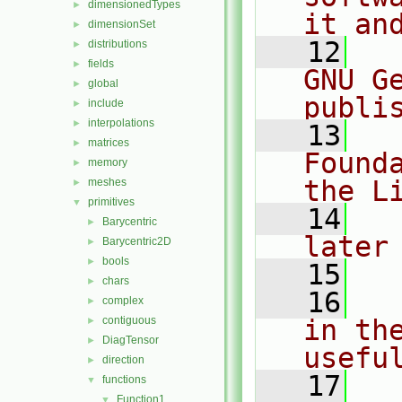
dimensionedTypes
►
it an
dimensionSet
►
   12
  
distributions
►
fields
►
GNU G
global
►
publi
include
►
interpolations
►
   13
  
matrices
►
Found
memory
►
the L
meshes
►
primitives
▼
   14
  
Barycentric
►
later
Barycentric2D
►
bools
►
   15
chars
►
   16
  
complex
►
contiguous
in the
►
DiagTensor
►
usefu
direction
►
   17
  
functions
▼
Function1
▼