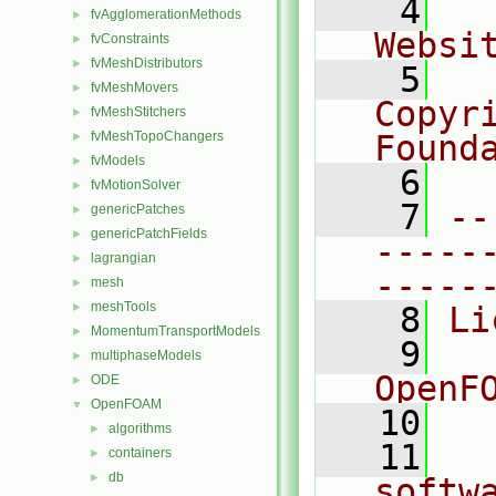
    4
  
fvAgglomerationMethods
►
Websi
fvConstraints
►
fvMeshDistributors
►
    5
  
fvMeshMovers
►
Copyr
fvMeshStitchers
►
fvMeshTopoChangers
Found
►
fvModels
►
    6
  
fvMotionSolver
►
    7
--
genericPatches
►
genericPatchFields
►
-----
lagrangian
►
-----
mesh
►
meshTools
►
    8
Li
MomentumTransportModels
►
    9
  
multiphaseModels
►
OpenF
ODE
►
OpenFOAM
▼
   10
algorithms
►
   11
  
containers
►
db
►
softw