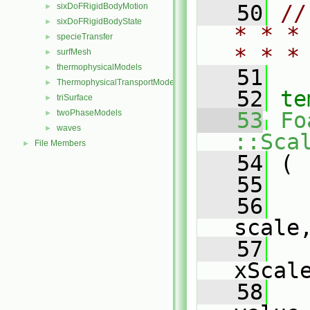
   50
//
sixDoFRigidBodyMotion
►
sixDoFRigidBodyState
►
* * *
specieTransfer
►
* * *
surfMesh
►
thermophysicalModels
►
   51
ThermophysicalTransportModels
►
   52
te
triSurface
►
twoPhaseModels
   53
Fo
►
waves
►
::Sca
File Members
►
   54
 (
   55
   56
scale
   57
xScal
   58