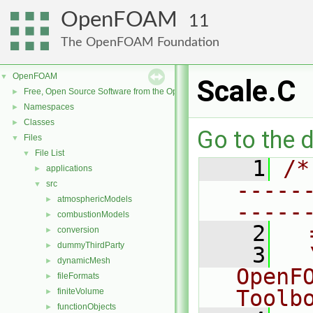
OpenFOAM
11
The OpenFOAM Foundation
OpenFOAM
▼
Scale.C
Free, Open Source Software from the OpenFOAM Foundation
►
Namespaces
►
Classes
►
Go to the d
Files
▼
File List
▼
    1
/*
applications
►
-----
src
▼
atmosphericModels
►
-----
combustionModels
►
    2
  
conversion
►
dummyThirdParty
►
    3
  
dynamicMesh
►
OpenF
fileFormats
►
Toolb
finiteVolume
►
functionObjects
►