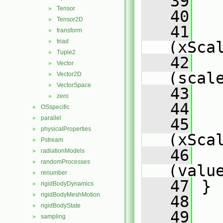
   39
Tensor
►
   40
   
Tensor2D
►
   41
   
transform
►
triad
►
(xSca
Tuple2
►
   42
   
Vector
►
(scal
Vector2D
►
VectorSpace
►
   43
zero
►
   44
   
OSspecific
►
parallel
►
   45
   
physicalProperties
►
(xSca
Pstream
►
   46
   
radiationModels
►
randomProcesses
►
(valu
renumber
►
   47
 }
rigidBodyDynamics
►
rigidBodyMeshMotion
►
   48
rigidBodyState
►
   49
sampling
►