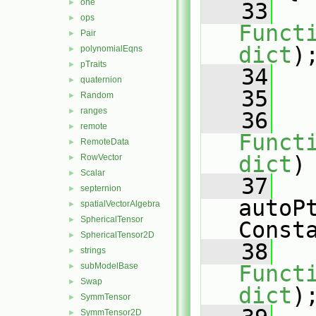
one
►
   33
ops
►
Funct
Pair
►
dict
)
polynomialEqns
►
pTraits
►
   34
   
quaternion
►
   35
Random
►
ranges
►
   36
remote
►
Funct
RemoteData
►
dict
)
RowVector
►
Scalar
►
   37
   
septernion
►
autoP
spatialVectorAlgebra
►
SphericalTensor
►
Const
SphericalTensor2D
►
   38
strings
►
subModelBase
Funct
►
Swap
►
dict
)
SymmTensor
►
SymmTensor2D
►