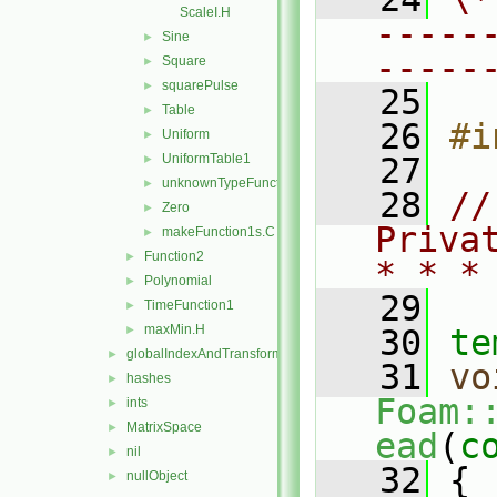
ScaleI.H
-----
Sine
►
-----
Square
►
squarePulse
►
   25
Table
►
   26
#i
Uniform
►
UniformTable1
   27
►
unknownTypeFunction1
►
   28
//
Zero
►
Priva
makeFunction1s.C
►
Function2
►
* * *
Polynomial
►
   29
TimeFunction1
►
maxMin.H
►
   30
te
globalIndexAndTransform
►
   31
vo
hashes
►
Foam:
ints
►
MatrixSpace
►
ead
(
c
nil
►
   32
 {
nullObject
►