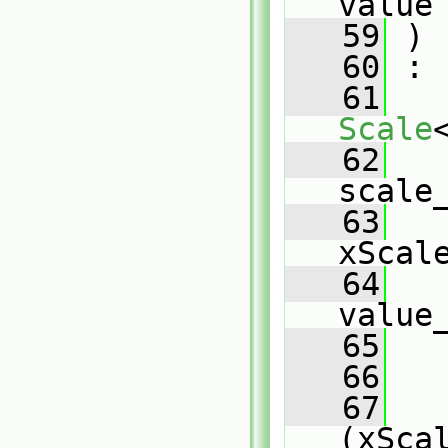
value
   59
 )
   60
 :
   61
Scale
   62
scale
   63
xScal
   64
value
   65
   
   66
   
   67
(xSca