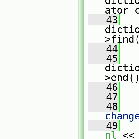
dicti
ator 
   43
dicti
>find
   44
   45
dicti
>end(
   46
   
   47
   48
   
chang
   49
nl
 <<