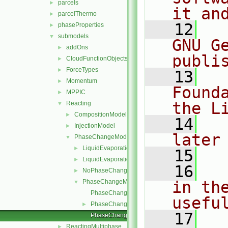
parcels
►
it an
parcelThermo
►
   12
  
phaseProperties
►
submodels
▼
GNU G
addOns
►
publi
CloudFunctionObjects
►
ForceTypes
►
   13
  
Momentum
►
Found
MPPIC
►
the L
Reacting
▼
CompositionModel
►
   14
  
InjectionModel
►
later
PhaseChangeModel
▼
LiquidEvaporation
►
   15
LiquidEvaporationBoil
►
   16
  
NoPhaseChange
►
PhaseChangeModel
in the
▼
PhaseChangeModel.C
usefu
PhaseChangeModel.H
►
   17
  
PhaseChangeModelNew.C
ReactingMultiphase
►