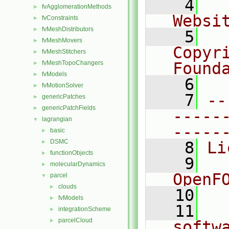
    4
  
fvAgglomerationMethods
►
Websi
fvConstraints
►
fvMeshDistributors
►
    5
  
fvMeshMovers
►
Copyr
fvMeshStitchers
►
fvMeshTopoChangers
Found
►
fvModels
►
    6
  
fvMotionSolver
►
    7
--
genericPatches
►
genericPatchFields
►
-----
lagrangian
▼
-----
basic
►
DSMC
►
    8
Li
functionObjects
►
    9
  
molecularDynamics
►
OpenF
parcel
▼
clouds
►
   10
fvModels
►
   11
  
integrationScheme
►
parcelCloud
►
softw