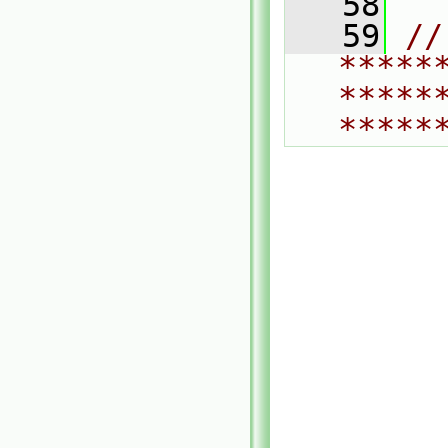
   58
   59
// 
*****
*****
*****