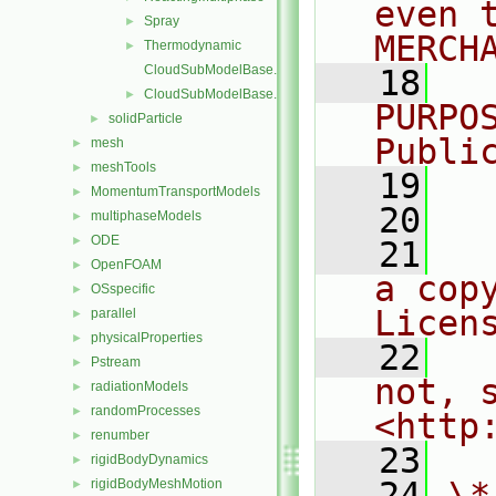
even 
Spray
►
MERCH
Thermodynamic
►
CloudSubModelBase.C
   18
  
CloudSubModelBase.H
►
PURPO
solidParticle
►
Publi
mesh
►
meshTools
►
   19
  
MomentumTransportModels
►
   20
multiphaseModels
►
ODE
►
   21
  
OpenFOAM
►
a cop
OSspecific
►
Licen
parallel
►
physicalProperties
►
   22
  
Pstream
►
not, s
radiationModels
►
randomProcesses
►
<http
renumber
►
   23
rigidBodyDynamics
►
   24
\*
rigidBodyMeshMotion
►