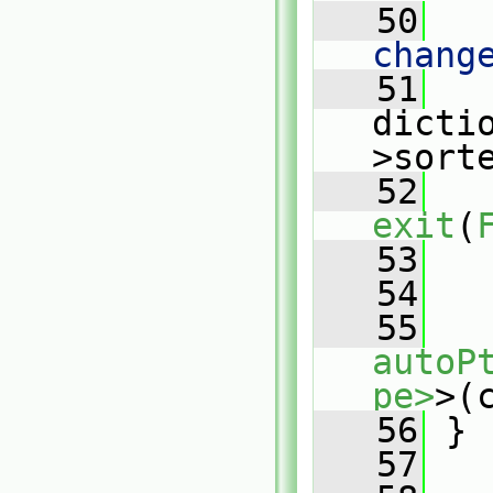
   50
   
chang
   51
   
dicti
>sort
   52
exit
(
   53
   
   54
   55
autoP
pe>
>(
   56
 }
   57