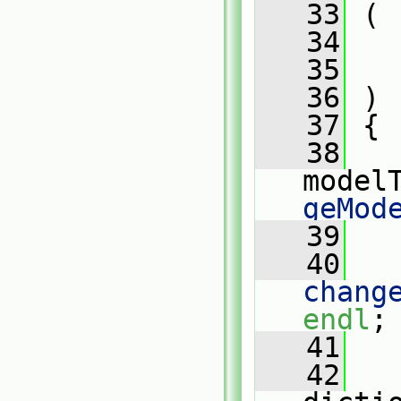
   33
 (
   34
   35
   36
 )
   37
 {
   38
model
geMod
   39
   40
chang
endl
;
   41
   42