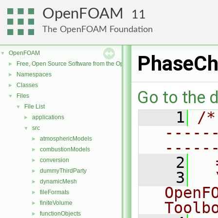
OpenFOAM
11
The OpenFOAM Foundation
OpenFOAM
▼
PhaseCh
Free, Open Source Software from the OpenFOAM Foundation
►
Namespaces
►
Classes
►
Go to the d
Files
▼
File List
▼
    1
/*
applications
►
-----
src
▼
atmosphericModels
►
-----
combustionModels
►
    2
  
conversion
►
dummyThirdParty
►
    3
  
dynamicMesh
►
OpenF
fileFormats
►
Toolb
finiteVolume
►
functionObjects
►