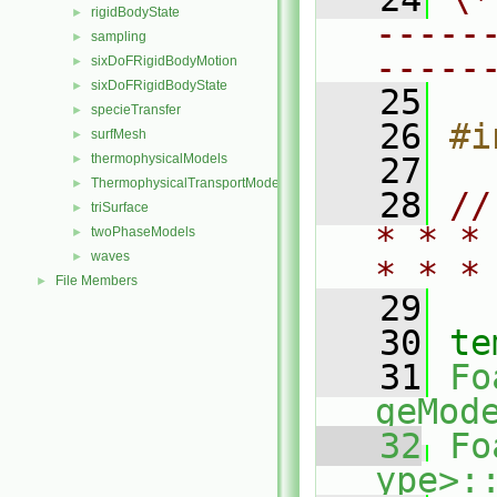
rigidBodyState
►
-----
sampling
►
-----
sixDoFRigidBodyMotion
►
sixDoFRigidBodyState
►
   25
specieTransfer
►
   26
#i
surfMesh
►
thermophysicalModels
   27
►
ThermophysicalTransportModels
►
   28
//
triSurface
►
* * *
twoPhaseModels
►
waves
►
* * *
File Members
►
   29
   30
te
   31
Fo
geMod
   32
Fo
ype>: