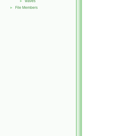
waves
►
File Members
►