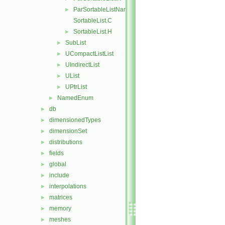
ParSortableListName.C
►
SortableList.C
SortableList.H
►
SubList
►
UCompactListList
►
UIndirectList
►
UList
►
UPtrList
►
NamedEnum
►
db
►
dimensionedTypes
►
dimensionSet
►
distributions
►
fields
►
global
►
include
►
interpolations
►
matrices
►
memory
►
meshes
►