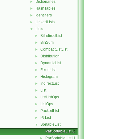
Dictionaries
►
HashTables
►
Identifiers
►
LinkedLists
►
Lists
▼
BiIndirectList
►
BinSum
►
CompactListList
►
Distribution
►
DynamicList
►
FixedList
►
Histogram
►
IndirectList
►
List
►
ListListOps
►
ListOps
►
PackedList
►
PtrList
►
SortableList
▼
ParSortableList.C
ParSortableList.H
►