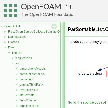
OpenFOAM
11
The OpenFOAM Foundation
OpenFOAM
▼
ParSortableList.C
Free, Open Source Software from the OpenFOAM Foundation
►
Namespaces
►
Include dependency graph 
Classes
►
Files
▼
File List
▼
applications
►
src
▼
atmosphericModels
►
combustionModels
►
conversion
►
dummyThirdParty
►
dynamicMesh
►
fileFormats
►
finiteVolume
►
Go to the source code of th
functionObjects
►