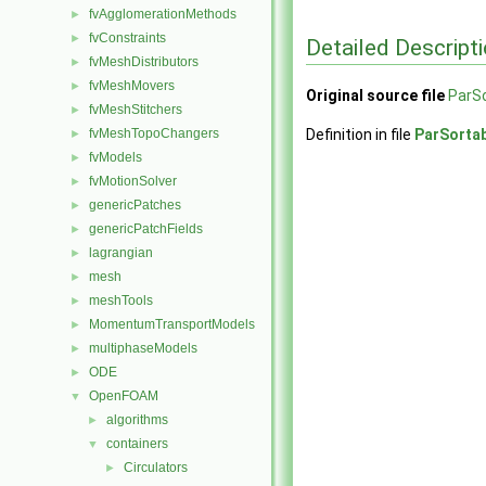
fvAgglomerationMethods
►
fvConstraints
►
Detailed Descript
fvMeshDistributors
►
fvMeshMovers
►
Original source file
ParSo
fvMeshStitchers
►
fvMeshTopoChangers
Definition in file
ParSortab
►
fvModels
►
fvMotionSolver
►
genericPatches
►
genericPatchFields
►
lagrangian
►
mesh
►
meshTools
►
MomentumTransportModels
►
multiphaseModels
►
ODE
►
OpenFOAM
▼
algorithms
►
containers
▼
Circulators
►