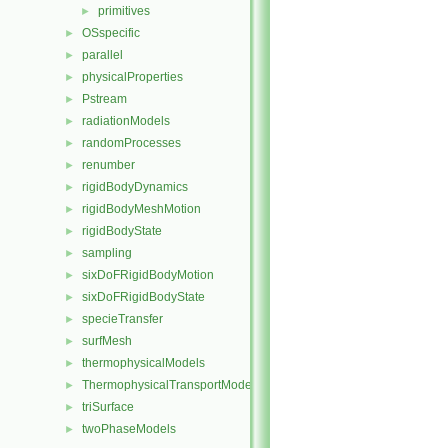
primitives
►
OSspecific
►
parallel
►
physicalProperties
►
Pstream
►
radiationModels
►
randomProcesses
►
renumber
►
rigidBodyDynamics
►
rigidBodyMeshMotion
►
rigidBodyState
►
sampling
►
sixDoFRigidBodyMotion
►
sixDoFRigidBodyState
►
specieTransfer
►
surfMesh
►
thermophysicalModels
►
ThermophysicalTransportModels
►
triSurface
►
twoPhaseModels
►