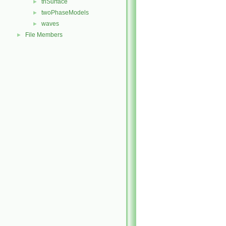
triSurface
►
twoPhaseModels
►
waves
►
File Members
►