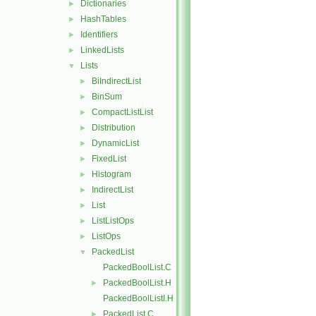
Dictionaries
►
HashTables
►
Identifiers
►
LinkedLists
►
Lists
▼
BiIndirectList
►
BinSum
►
CompactListList
►
Distribution
►
DynamicList
►
FixedList
►
Histogram
►
IndirectList
►
List
►
ListListOps
►
ListOps
►
PackedList
▼
PackedBoolList.C
PackedBoolList.H
►
PackedBoolListI.H
PackedList.C
►