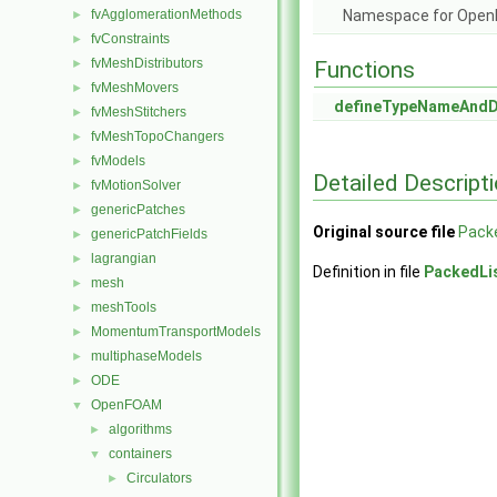
fvAgglomerationMethods
Namespace for Ope
►
fvConstraints
►
fvMeshDistributors
►
Functions
fvMeshMovers
►
defineTypeNameAnd
fvMeshStitchers
►
fvMeshTopoChangers
►
fvModels
►
Detailed Descript
fvMotionSolver
►
genericPatches
►
Original source file
Pack
genericPatchFields
►
lagrangian
►
Definition in file
PackedLi
mesh
►
meshTools
►
MomentumTransportModels
►
multiphaseModels
►
ODE
►
OpenFOAM
▼
algorithms
►
containers
▼
Circulators
►