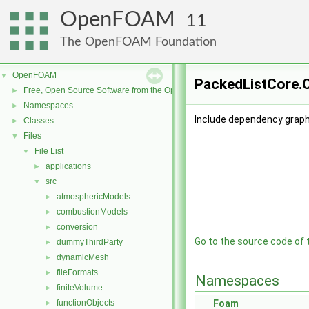
OpenFOAM
11
The OpenFOAM Foundation
OpenFOAM
▼
PackedListCore.C
Free, Open Source Software from the OpenFOAM Foundation
►
Namespaces
►
Include dependency graph
Classes
►
Files
▼
File List
▼
applications
►
src
▼
atmosphericModels
►
combustionModels
►
conversion
►
Go to the source code of th
dummyThirdParty
►
dynamicMesh
►
fileFormats
►
Namespaces
finiteVolume
►
functionObjects
Foam
►