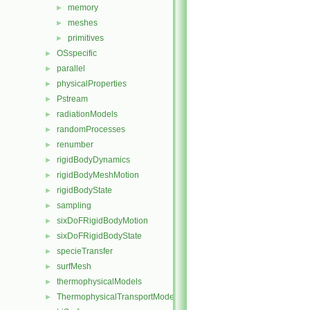
memory
►
meshes
►
primitives
►
OSspecific
►
parallel
►
physicalProperties
►
Pstream
►
radiationModels
►
randomProcesses
►
renumber
►
rigidBodyDynamics
►
rigidBodyMeshMotion
►
rigidBodyState
►
sampling
►
sixDoFRigidBodyMotion
►
sixDoFRigidBodyState
►
specieTransfer
►
surfMesh
►
thermophysicalModels
►
ThermophysicalTransportModels
►