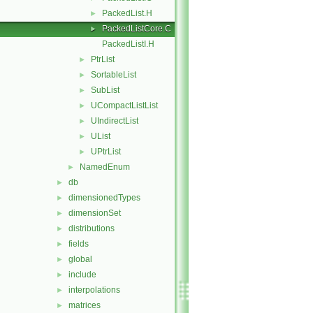
PackedList.H
►
PackedListCore.C
►
PackedListI.H
PtrList
►
SortableList
►
SubList
►
UCompactListList
►
UIndirectList
►
UList
►
UPtrList
►
NamedEnum
►
db
►
dimensionedTypes
►
dimensionSet
►
distributions
►
fields
►
global
►
include
►
interpolations
►
matrices
►