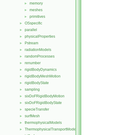
memory
►
meshes
►
primitives
►
OSspecific
►
parallel
►
physicalProperties
►
Pstream
►
radiationModels
►
randomProcesses
►
renumber
►
rigidBodyDynamics
►
rigidBodyMeshMotion
►
rigidBodyState
►
sampling
►
sixDoFRigidBodyMotion
►
sixDoFRigidBodyState
►
specieTransfer
►
surfMesh
►
thermophysicalModels
►
ThermophysicalTransportModels
►