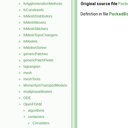
Original source file
Packe
fvAgglomerationMethods
►
fvConstraints
►
Definition in file
PackedBo
fvMeshDistributors
►
fvMeshMovers
►
fvMeshStitchers
►
fvMeshTopoChangers
►
fvModels
►
fvMotionSolver
►
genericPatches
►
genericPatchFields
►
lagrangian
►
mesh
►
meshTools
►
MomentumTransportModels
►
multiphaseModels
►
ODE
►
OpenFOAM
▼
algorithms
►
containers
▼
Circulators
►