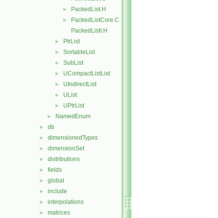
PackedList.H
►
PackedListCore.C
►
PackedListI.H
PtrList
►
SortableList
►
SubList
►
UCompactListList
►
UIndirectList
►
UList
►
UPtrList
►
NamedEnum
►
db
►
dimensionedTypes
►
dimensionSet
►
distributions
►
fields
►
global
►
include
►
interpolations
►
matrices
►