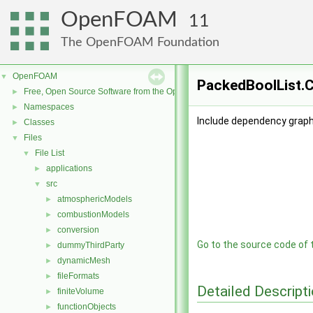
OpenFOAM
11
The OpenFOAM Foundation
OpenFOAM
▼
PackedBoolList.C
Free, Open Source Software from the OpenFOAM Foundation
►
Namespaces
►
Include dependency graph
Classes
►
Files
▼
File List
▼
applications
►
src
▼
atmosphericModels
►
combustionModels
►
conversion
►
Go to the source code of th
dummyThirdParty
►
dynamicMesh
►
fileFormats
►
Detailed Descript
finiteVolume
►
functionObjects
►