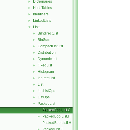
Dictionaries
►
HashTables
►
Identifiers
►
LinkedLists
►
Lists
▼
BiIndirectList
►
BinSum
►
CompactListList
►
Distribution
►
DynamicList
►
FixedList
►
Histogram
►
IndirectList
►
List
►
ListListOps
►
ListOps
►
PackedList
▼
PackedBoolList.C
PackedBoolList.H
►
PackedBoolListI.H
PackedList.C
►