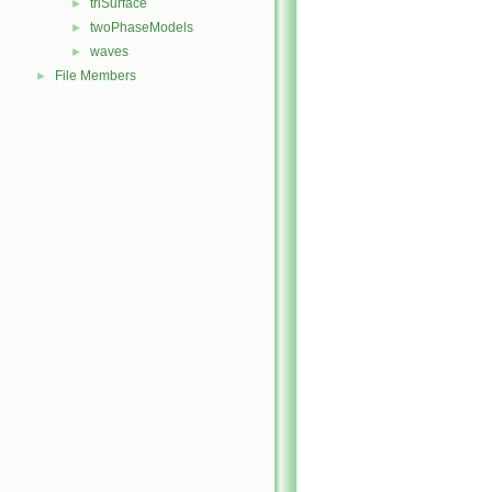
triSurface
►
twoPhaseModels
►
waves
►
File Members
►