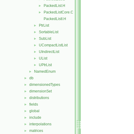
PackedList.H
►
PackedListCore.C
►
PackedListI.H
PtrList
►
SortableList
►
SubList
►
UCompactListList
►
UIndirectList
►
UList
►
UPtrList
►
NamedEnum
►
db
►
dimensionedTypes
►
dimensionSet
►
distributions
►
fields
►
global
►
include
►
interpolations
►
matrices
►