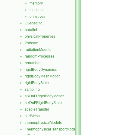
memory
►
meshes
►
primitives
►
OSspecific
►
parallel
►
physicalProperties
►
Pstream
►
radiationModels
►
randomProcesses
►
renumber
►
rigidBodyDynamics
►
rigidBodyMeshMotion
►
rigidBodyState
►
sampling
►
sixDoFRigidBodyMotion
►
sixDoFRigidBodyState
►
specieTransfer
►
surfMesh
►
thermophysicalModels
►
ThermophysicalTransportModels
►