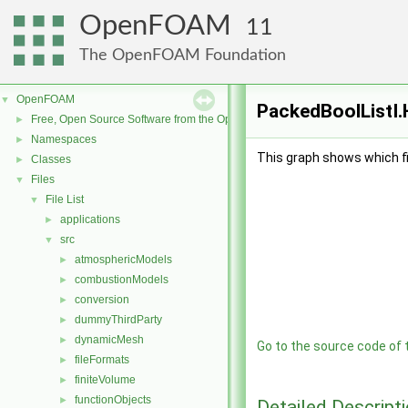
OpenFOAM
11
The OpenFOAM Foundation
OpenFOAM
▼
PackedBoolListI.
Free, Open Source Software from the OpenFOAM Foundation
►
Namespaces
►
This graph shows which file
Classes
►
Files
▼
File List
▼
applications
►
src
▼
atmosphericModels
►
combustionModels
►
conversion
►
dummyThirdParty
►
dynamicMesh
►
Go to the source code of th
fileFormats
►
finiteVolume
►
functionObjects
►
Detailed Descript