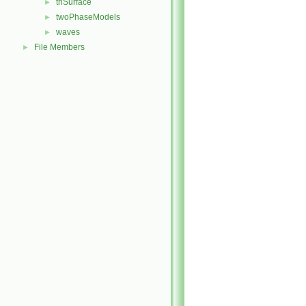
triSurface
►
twoPhaseModels
►
waves
►
File Members
►