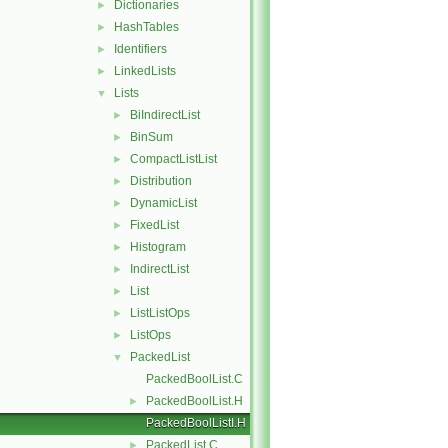
Dictionaries
►
HashTables
►
Identifiers
►
LinkedLists
►
Lists
▼
BiIndirectList
►
BinSum
►
CompactListList
►
Distribution
►
DynamicList
►
FixedList
►
Histogram
►
IndirectList
►
List
►
ListListOps
►
ListOps
►
PackedList
▼
PackedBoolList.C
PackedBoolList.H
►
PackedBoolListI.H
PackedList.C
►