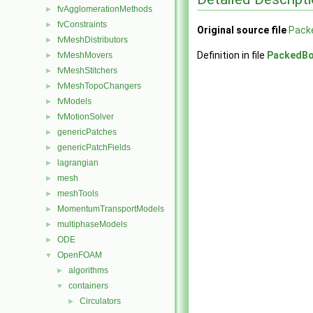
fvAgglomerationMethods
►
fvConstraints
►
Original source file
Packe
fvMeshDistributors
►
Definition in file
PackedBo
fvMeshMovers
►
fvMeshStitchers
►
fvMeshTopoChangers
►
fvModels
►
fvMotionSolver
►
genericPatches
►
genericPatchFields
►
lagrangian
►
mesh
►
meshTools
►
MomentumTransportModels
►
multiphaseModels
►
ODE
►
OpenFOAM
▼
algorithms
►
containers
▼
Circulators
►