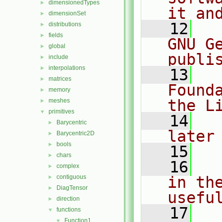
dimensionedTypes
►
it an
dimensionSet
►
   12
  
distributions
►
fields
►
GNU G
global
►
publi
include
►
interpolations
►
   13
  
matrices
►
Found
memory
►
the L
meshes
►
primitives
▼
   14
  
Barycentric
►
later
Barycentric2D
►
bools
►
   15
chars
►
   16
  
complex
►
contiguous
in the
►
DiagTensor
►
usefu
direction
►
   17
  
functions
▼
Function1
▼