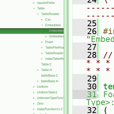
squarePulse
►
-----
Table
▼
-----
TableReader
▼
Csv
►
   25
Embedded
▼
   26
#i
EmbeddedTableReader.C
EmbeddedTableReader.H
"
Embe
►
Foam
►
   27
TableFileReader
►
   28
//
TableReader
►
makeTableReaders.C
►
* * *
Table.C
* * *
Table.H
►
tableBase.C
   29
tableBase.H
►
   30
te
Uniform
►
   31
Fo
UniformTable1
►
unknownTypeFunction1
►
Type>
Zero
►
   32
 (
makeFunction1s.C
►