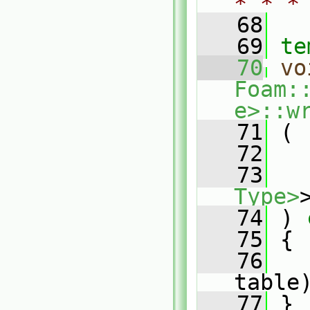
* * *
   68
   69
te
   70
vo
Foam:
e>::w
   71
 (
   72
   73
Type>
   74
 )
 
   75
{
   76
table
   77
 }