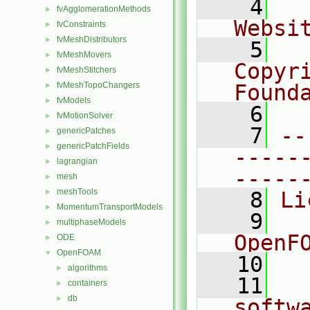
    4
  
fvAgglomerationMethods
►
Websi
fvConstraints
►
fvMeshDistributors
►
    5
  
fvMeshMovers
►
Copyri
fvMeshStitchers
►
fvMeshTopoChangers
Found
►
fvModels
►
    6
  
fvMotionSolver
►
    7
--
genericPatches
►
genericPatchFields
►
-----
lagrangian
►
-----
mesh
►
meshTools
►
    8
Li
MomentumTransportModels
►
    9
  
multiphaseModels
►
OpenF
ODE
►
OpenFOAM
▼
   10
algorithms
►
   11
  
containers
►
db
►
softw