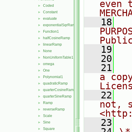
even 
Coded
►
MERCH
Constant
►
evaluate
►
   18
  
exponentialSqrRamp
►
PURPO
Function1
►
Publi
halfCosineRamp
►
linearRamp
►
   19
  
None
►
   20
NonUniformTable1
►
omega
►
   21
  
One
►
a cop
Polynomial1
►
Licen
quadraticRamp
►
quarterCosineRamp
►
   22
  
quarterSineRamp
►
not, s
Ramp
►
reverseRamp
►
<http
Scale
►
   23
Sine
►
   24
\*
Square
►