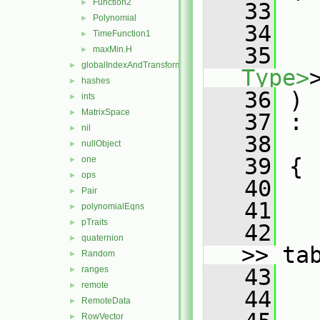
Function2
►
   33
Polynomial
►
   34
TimeFunction1
►
   35
maxMin.H
►
globalIndexAndTransform
►
Type>
hashes
►
   36
 )
ints
►
MatrixSpace
►
   37
 :
nil
►
   38
nullObject
►
   39
 {
one
►
ops
►
   40
Pair
►
   41
   
polynomialEqns
►
pTraits
►
   42
quaternion
►
>> ta
Random
►
ranges
   43
   
►
remote
►
   44
RemoteData
►
RowVector
►