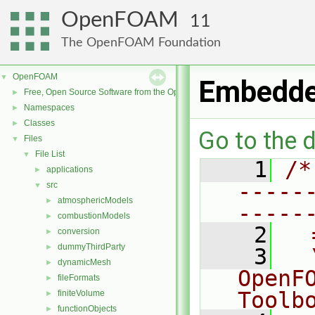
OpenFOAM
11
The OpenFOAM Foundation
OpenFOAM
▼
Embedde
Free, Open Source Software from the OpenFOAM Foundation
►
Namespaces
►
Classes
►
Go to the d
Files
▼
File List
▼
    1
/*
applications
►
-----
src
▼
atmosphericModels
►
-----
combustionModels
►
    2
  
conversion
►
dummyThirdParty
►
    3
  
dynamicMesh
►
OpenF
fileFormats
►
Toolb
finiteVolume
►
functionObjects
►