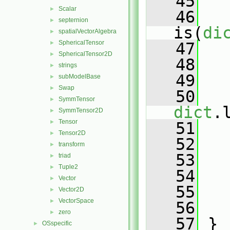
   45
   
Scalar
►
   46
septernion
►
is(
di
spatialVectorAlgebra
►
SphericalTensor
►
   47
SphericalTensor2D
►
   48
strings
►
   49
   
subModelBase
►
Swap
►
   50
SymmTensor
►
dict
.
SymmTensor2D
►
Tensor
►
   51
   
Tensor2D
►
   52
transform
►
   53
   
triad
►
Tuple2
►
   54
   
Vector
►
   55
   
Vector2D
►
VectorSpace
►
   56
   
zero
►
   57
 }
OSspecific
►