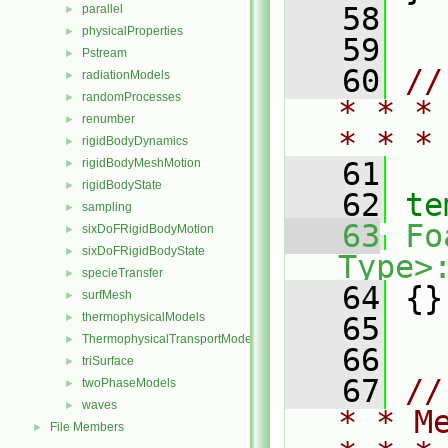
   58
parallel
►
physicalProperties
►
   59
Pstream
►
   60
//
radiationModels
►
randomProcesses
►
* * *
renumber
►
* * *
rigidBodyDynamics
►
rigidBodyMeshMotion
   61
►
rigidBodyState
►
   62
te
sampling
►
   63
Fo
sixDoFRigidBodyMotion
►
sixDoFRigidBodyState
►
Type>
specieTransfer
►
   64
 {}
surfMesh
►
thermophysicalModels
►
   65
ThermophysicalTransportModels
►
   66
triSurface
►
   67
//
twoPhaseModels
►
waves
►
* * M
File Members
►