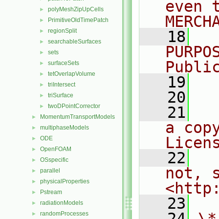
even 
polyMeshZipUpCells
►
MERCH
PrimitiveOldTimePatch
►
regionSplit
►
   18
  
searchableSurfaces
►
PURPO
sets
►
Publi
surfaceSets
►
tetOverlapVolume
►
   19
  
triIntersect
►
   20
triSurface
►
twoDPointCorrector
►
   21
  
MomentumTransportModels
►
a cop
multiphaseModels
►
Licen
ODE
►
OpenFOAM
►
   22
  
OSspecific
►
not, s
parallel
►
physicalProperties
►
<http
Pstream
►
   23
radiationModels
►
   24
\*
randomProcesses
►