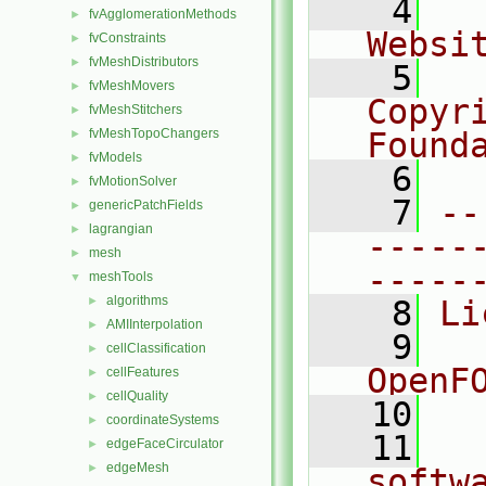
    4
  
fvAgglomerationMethods
►
Websi
fvConstraints
►
fvMeshDistributors
►
    5
  
fvMeshMovers
►
Copyr
fvMeshStitchers
►
fvMeshTopoChangers
Found
►
fvModels
►
    6
  
fvMotionSolver
►
    7
--
genericPatchFields
►
lagrangian
►
-----
mesh
►
-----
meshTools
▼
algorithms
►
    8
Li
AMIInterpolation
►
    9
  
cellClassification
►
OpenF
cellFeatures
►
cellQuality
►
   10
coordinateSystems
►
   11
  
edgeFaceCirculator
►
edgeMesh
►
softw