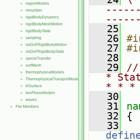
regionModels
►
-----
renumber
►
-----
rigidBodyDynamics
►
rigidBodyMeshMotion
►
   25
rigidBodyState
►
   26
#i
sampling
►
sixDoFRigidBodyMotion
   27
#i
►
sixDoFRigidBodyState
►
   28
specieTransfer
►
   29
//
surfMesh
►
thermophysicalModels
►
* Sta
ThermophysicalTransportModels
►
* * *
triSurface
►
twoPhaseModels
►
   30
waves
►
   31
na
File Members
►
   32
 {
   33
defin