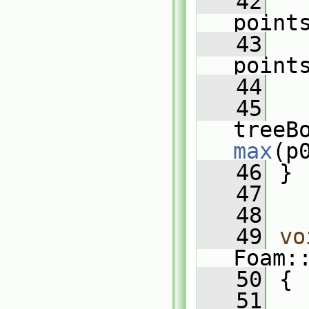
   42
point
   43
point
   44
   45
treeB
max
(p
   46
 }
   47
   48
   49
vo
Foam:
   50
 {
   51