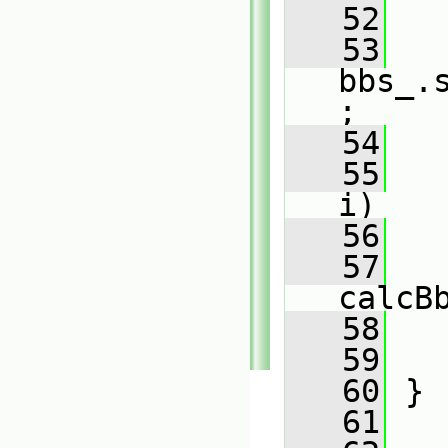
   52
   
   53
bbs_.
;
   54
   55
i)
   56
   
   57
   
calcB
   58
   
   59
   
   60
 }
   61