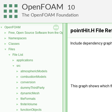
OpenFOAM
10
The OpenFOAM Foundation
OpenFOAM
▼
pointHit.H File R
Free, Open Source Software from the OpenFOAM Foundation
►
Namespaces
►
Include dependency graph 
Classes
►
Files
▼
File List
▼
applications
►
src
▼
atmosphericModels
►
combustionModels
►
conversion
►
This graph shows which file
dummyThirdParty
►
dynamicMesh
►
fileFormats
►
finiteVolume
►
functionObjects
►