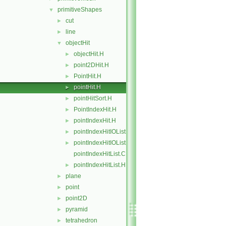
primitiveShapes
▼
cut
►
line
►
objectHit
▼
objectHit.H
►
point2DHit.H
►
PointHit.H
►
pointHit.H
►
pointHitSort.H
►
PointIndexHit.H
►
pointIndexHit.H
►
pointIndexHitIOList.C
►
pointIndexHitIOList.H
►
pointIndexHitList.C
pointIndexHitList.H
►
plane
►
point
►
point2D
►
pyramid
►
tetrahedron
►