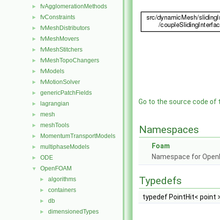
fvAgglomerationMethods
►
fvConstraints
►
fvMeshDistributors
►
fvMeshMovers
►
fvMeshStitchers
►
fvMeshTopoChangers
►
fvModels
►
fvMotionSolver
►
genericPatchFields
►
Go to the source code of th
lagrangian
►
mesh
►
meshTools
►
Namespaces
MomentumTransportModels
►
Foam
multiphaseModels
►
Namespace for Ope
ODE
►
OpenFOAM
▼
Typedefs
algorithms
►
containers
►
typedef PointHit< point 
db
►
dimensionedTypes
►