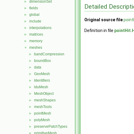
dimensionSet
►
Detailed Descript
fields
►
global
►
Original source file
point
include
►
interpolations
►
Definition in file
pointHit.
matrices
►
memory
►
meshes
▼
bandCompression
►
boundBox
►
data
►
GeoMesh
►
Identifiers
►
lduMesh
►
MeshObject
►
meshShapes
►
meshTools
►
pointMesh
►
polyMesh
►
preservePatchTypes
►
primitiveMesh
►