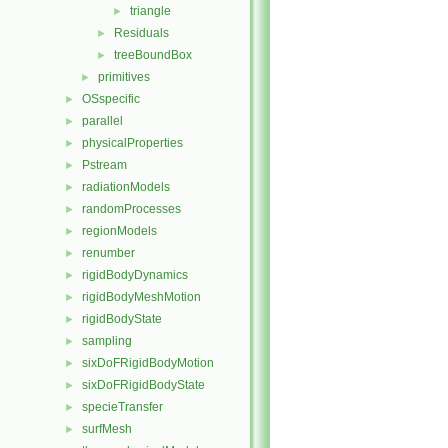
triangle
►
Residuals
►
treeBoundBox
►
primitives
►
OSspecific
►
parallel
►
physicalProperties
►
Pstream
►
radiationModels
►
randomProcesses
►
regionModels
►
renumber
►
rigidBodyDynamics
►
rigidBodyMeshMotion
►
rigidBodyState
►
sampling
►
sixDoFRigidBodyMotion
►
sixDoFRigidBodyState
►
specieTransfer
►
surfMesh
►