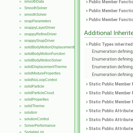
smoothData
Public Member Functio
►
SmoothSolver
►
Public Member Functio
smoothSolver
►
Public Member Functio
snapParameters
►
snappyLayerDriver
►
Additional Inher
snappyRefineDriver
►
snappySnapDriver
►
Public Types inherite
solidBodyMotionDisplacementPointPatchVectorField
►
Enumeration defining 
solidBodyMotionFunction
►
Enumeration defining
solidBodyMotionSolver
►
Enumeration defining 
solidDisplacementThermo
►
solidMixtureProperties
►
Enumeration defining 
solidNoLoopControl
►
Static Public Member 
solidParticle
►
Static Public Member 
solidParticleCloud
►
solidProperties
►
Static Public Member 
solidThermo
►
Static Public Attribut
solution
►
solutionControl
►
Static Public Attribut
SolverPerformance
►
Static Public Attribut
SortableList
►