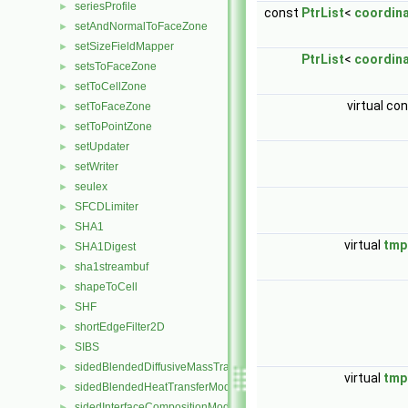
seriesProfile
►
const
PtrList
<
coordin
setAndNormalToFaceZone
►
setSizeFieldMapper
►
PtrList
<
coordin
setsToFaceZone
►
setToCellZone
►
virtual co
setToFaceZone
►
setToPointZone
►
setUpdater
►
setWriter
►
seulex
►
SFCDLimiter
►
SHA1
►
virtual
tmp
SHA1Digest
►
sha1streambuf
►
shapeToCell
►
SHF
►
shortEdgeFilter2D
►
SIBS
►
sidedBlendedDiffusiveMassTransferModel
►
virtual
tmp
sidedBlendedHeatTransferModel
►
sidedInterfaceCompositionModel
►