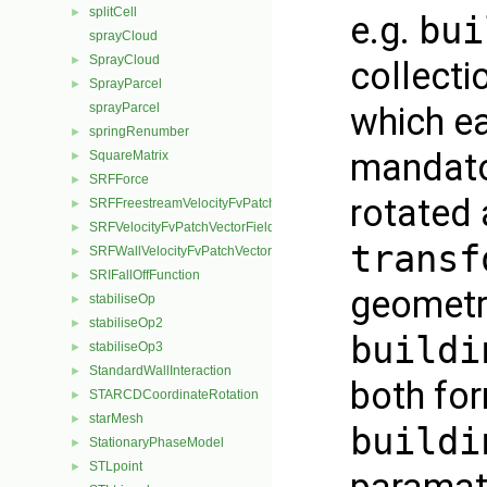
splitCell
►
e.g.
bui
sprayCloud
SprayCloud
►
collecti
SprayParcel
►
sprayParcel
which ea
springRenumber
►
mandat
SquareMatrix
►
SRFForce
►
rotated 
SRFFreestreamVelocityFvPatchVectorField
►
SRFVelocityFvPatchVectorField
►
transf
SRFWallVelocityFvPatchVectorField
►
SRIFallOffFunction
►
geometr
stabiliseOp
►
stabiliseOp2
►
buildi
stabiliseOp3
►
StandardWallInteraction
►
both for
STARCDCoordinateRotation
►
starMesh
►
buildi
StationaryPhaseModel
►
STLpoint
►