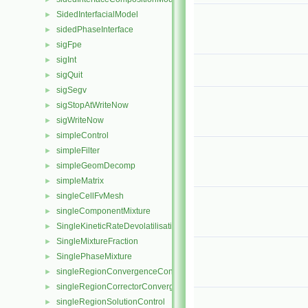
SidedInterfacialModel
►
sidedPhaseInterface
►
sigFpe
►
sigInt
►
sigQuit
►
sigSegv
►
sigStopAtWriteNow
►
sigWriteNow
►
simpleControl
►
simpleFilter
►
simpleGeomDecomp
►
simpleMatrix
►
singleCellFvMesh
►
singleComponentMixture
►
SingleKineticRateDevolatilisation
►
SingleMixtureFraction
►
SinglePhaseMixture
►
singleRegionConvergenceControl
►
singleRegionCorrectorConvergenceControl
►
singleRegionSolutionControl
►