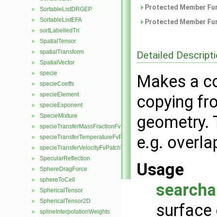
Protected Member Fun
SortableListDRGEP
►
SortableListEFA
►
Protected Member Fun
sortLabelledTri
►
SpatialTensor
►
spatialTransform
►
Detailed Descript
SpatialVector
►
specie
►
Makes a co
specieCoeffs
►
specieElement
►
copying fr
specieExponent
►
SpecieMixture
geometry. 
►
specieTransferMassFractionFvPatchScalarField
►
e.g. overla
specieTransferTemperatureFvPatchScalarField
►
specieTransferVelocityFvPatchVectorField
►
SpecularReflection
►
Usage
SphereDragForce
►
sphereToCell
►
searcha
SphericalTensor
►
SphericalTensor2D
►
surface 
splineInterpolationWeights
►