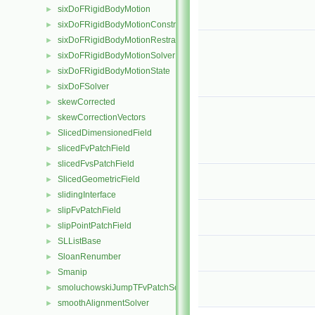
sixDoFRigidBodyMotion
►
sixDoFRigidBodyMotionConstraint
►
sixDoFRigidBodyMotionRestraint
►
sixDoFRigidBodyMotionSolver
►
sixDoFRigidBodyMotionState
►
sixDoFSolver
►
skewCorrected
►
skewCorrectionVectors
►
SlicedDimensionedField
►
slicedFvPatchField
►
slicedFvsPatchField
►
SlicedGeometricField
►
slidingInterface
►
slipFvPatchField
►
slipPointPatchField
►
SLListBase
►
SloanRenumber
►
Smanip
►
smoluchowskiJumpTFvPatchScalarField
►
smoothAlignmentSolver
►