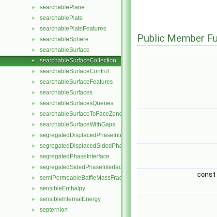
searchablePlane
►
searchablePlate
►
searchablePlateFeatures
►
Public Member Fu
searchableSphere
►
searchableSurface
►
searchableSurfaceCollection
►
searchableSurfaceControl
►
searchableSurfaceFeatures
►
searchableSurfaces
►
searchableSurfacesQueries
►
searchableSurfaceToFaceZone
►
searchableSurfaceWithGaps
►
segregatedDisplacedPhaseInterface
►
segregatedDisplacedSidedPhaseInterface
►
segregatedPhaseInterface
►
segregatedSidedPhaseInterface
►
const
semiPermeableBaffleMassFractionFvPatchScalarField
►
sensibleEnthalpy
►
sensibleInternalEnergy
►
septernion
►