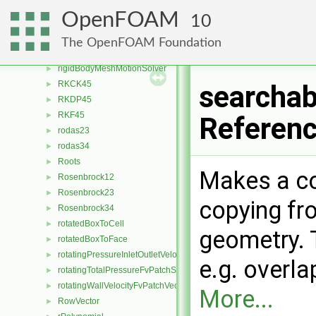
rhoReactionThermo
►
OpenFOAM
10
rhoTabulated
►
rhoThermo
►
The OpenFOAM Foundation
rigidBodyMeshMotion
►
rigidBodyMeshMotionSolver
►
RKCK45
►
searchab
RKDP45
►
RKF45
►
Referen
rodas23
►
rodas34
►
Roots
►
Makes a co
Rosenbrock12
►
Rosenbrock23
►
copying fr
Rosenbrock34
►
rotatedBoxToCell
►
geometry. 
rotatedBoxToFace
►
rotatingPressureInletOutletVelocityFvPatchVectorField
►
e.g. overla
rotatingTotalPressureFvPatchScalarField
►
rotatingWallVelocityFvPatchVectorField
►
More...
RowVector
►