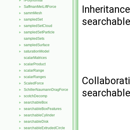
rPolynomial
►
Inheritanc
SaffmanMeiLiftForce
►
sammMesh
►
searchable
sampledSet
►
sampledSetCloud
►
sampledSetParticle
►
sampledSets
sampledSurface
►
saturationModel
►
scalarMatrices
scalarProduct
►
scalarRange
►
scalarRanges
Collaborat
►
ScaledForce
►
searchable
SchillerNaumannDragForce
►
scotchDecomp
►
searchableBox
►
searchableBoxFeatures
►
searchableCylinder
►
searchableDisk
►
searchableExtrudedCircle
►