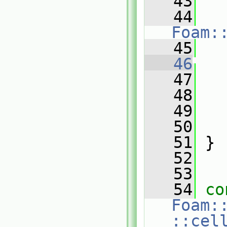
   43
   
   44
Foam:
   45
   
   46
   
   47
   
   48
   49
   50
   
   51
 }
   52
   53
   54
co
Foam:
::cel