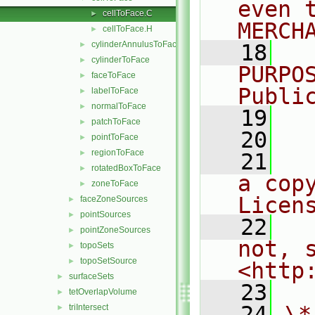
even 
cellToFace.C
►
MERCH
cellToFace.H
►
cylinderAnnulusToFace
►
   18
  
cylinderToFace
►
PURPO
faceToFace
►
Publi
labelToFace
►
normalToFace
►
   19
  
patchToFace
►
   20
pointToFace
►
regionToFace
►
   21
  
rotatedBoxToFace
►
a cop
zoneToFace
►
Licen
faceZoneSources
►
pointSources
►
   22
  
pointZoneSources
►
not, s
topoSets
►
topoSetSource
►
<http
surfaceSets
►
   23
tetOverlapVolume
►
   24
\*
triIntersect
►