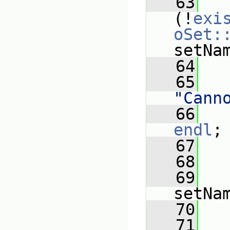
   63
(!
exi
oSet:
setNa
   64
   
   65
"Cann
   66
endl
;
   67
   
   68
   69
setNa
   70
   71