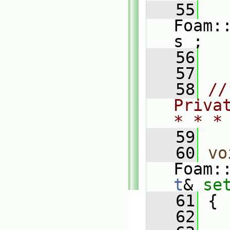
   55
Foam:
s_;
   56
   57
   58
//
Priva
* * *
   59
   60
vo
Foam:
t
& 
se
   61
{
   62