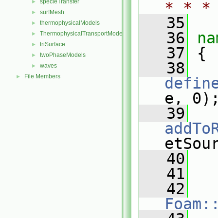
specieTransfer
►
* * *
surfMesh
►
   35
thermophysicalModels
►
   36
na
ThermophysicalTransportModels
►
triSurface
►
   37
 {
twoPhaseModels
►
   38
waves
►
File Members
►
defin
e, 0)
   39
addTo
etSou
   40
   41
   42
Foam: