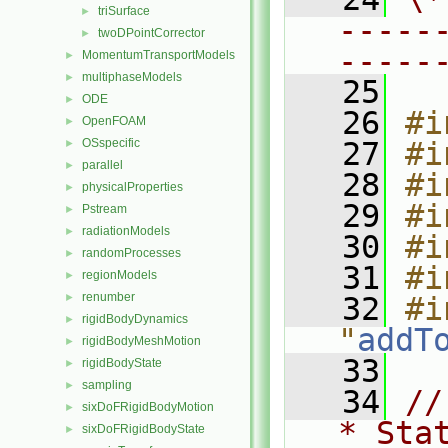
triSurface
►
-----
twoDPointCorrector
►
-----
MomentumTransportModels
►
multiphaseModels
►
   25
ODE
►
   26
#i
OpenFOAM
►
OSspecific
   27
#i
►
parallel
►
   28
#i
physicalProperties
►
   29
#i
Pstream
►
radiationModels
►
   30
#i
randomProcesses
►
   31
#i
regionModels
►
renumber
►
   32
#i
rigidBodyDynamics
►
"
addT
rigidBodyMeshMotion
►
   33
rigidBodyState
►
sampling
►
   34
//
sixDoFRigidBodyMotion
►
* Sta
sixDoFRigidBodyState
►