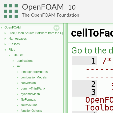
OpenFOAM
10
The OpenFOAM Foundation
OpenFOAM
▼
cellToFa
Free, Open Source Software from the OpenFOAM Foundation
►
Namespaces
►
Classes
►
Go to the d
Files
▼
File List
▼
    1
/*
applications
►
-----
src
▼
atmosphericModels
►
-----
combustionModels
►
    2
  
conversion
►
dummyThirdParty
►
    3
  
dynamicMesh
►
OpenF
fileFormats
►
Toolb
finiteVolume
►
functionObjects
►