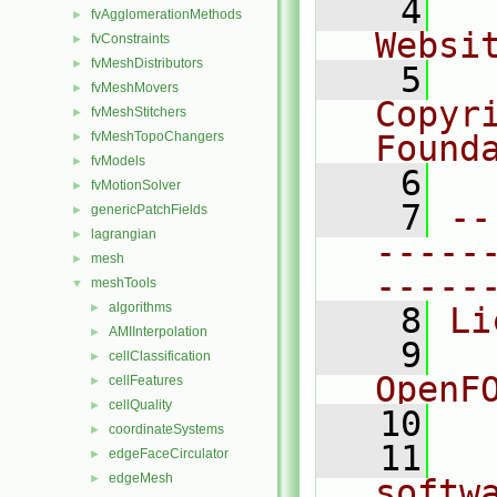
    4
  
fvAgglomerationMethods
►
Websi
fvConstraints
►
fvMeshDistributors
►
    5
  
fvMeshMovers
►
Copyr
fvMeshStitchers
►
fvMeshTopoChangers
Found
►
fvModels
►
    6
  
fvMotionSolver
►
    7
--
genericPatchFields
►
lagrangian
►
-----
mesh
►
-----
meshTools
▼
algorithms
►
    8
Li
AMIInterpolation
►
    9
  
cellClassification
►
OpenF
cellFeatures
►
cellQuality
►
   10
coordinateSystems
►
   11
  
edgeFaceCirculator
►
edgeMesh
►
softw