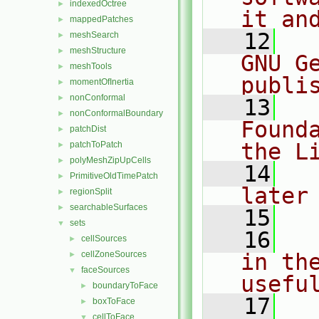
indexedOctree
►
it an
mappedPatches
►
   12
  
meshSearch
►
meshStructure
►
GNU G
meshTools
►
publi
momentOfInertia
►
nonConformal
►
   13
  
nonConformalBoundary
►
Found
patchDist
►
the L
patchToPatch
►
polyMeshZipUpCells
►
   14
  
PrimitiveOldTimePatch
►
later
regionSplit
►
searchableSurfaces
►
   15
sets
▼
   16
  
cellSources
►
cellZoneSources
in the
►
faceSources
▼
usefu
boundaryToFace
►
   17
  
boxToFace
►
cellToFace
▼