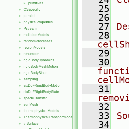
primitives
►
   25
  
OSspecific
►
   26
parallel
►
physicalProperties
►
   27
De
Pstream
►
   28
  
radiationModels
►
randomProcesses
cellS
►
regionModels
►
   29
renumber
►
   30
  
rigidBodyDynamics
►
rigidBodyMeshMotion
►
functi
rigidBodyState
►
cellM
sampling
►
sixDoFRigidBodyMotion
►
   31
  
sixDoFRigidBodyState
►
remov
specieTransfer
►
   32
surfMesh
►
thermophysicalModels
►
   33
So
ThermophysicalTransportModels
►
   34
  
triSurface
►