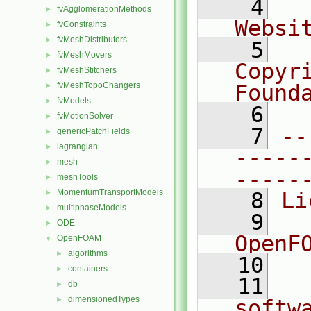
    4
  
fvAgglomerationMethods
►
Websi
fvConstraints
►
fvMeshDistributors
►
    5
  
fvMeshMovers
►
Copyr
fvMeshStitchers
►
fvMeshTopoChangers
Found
►
fvModels
►
    6
  
fvMotionSolver
►
    7
--
genericPatchFields
►
lagrangian
►
-----
mesh
►
-----
meshTools
►
MomentumTransportModels
►
    8
Li
multiphaseModels
►
    9
  
ODE
►
OpenF
OpenFOAM
▼
algorithms
►
   10
containers
►
   11
  
db
►
dimensionedTypes
►
softw