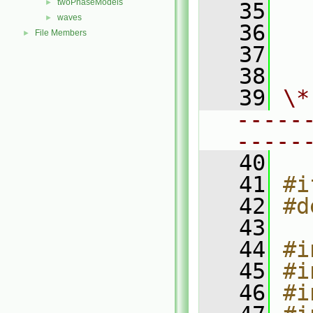
twoPhaseModels
►
   35
  
waves
►
   36
  
File Members
►
   37
  
   38
   39
\*
-----
-----
   40
   41
#i
   42
#d
   43
   44
#i
   45
#i
   46
#i