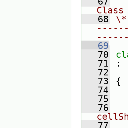
   67
Class
   68
\*
-----
-----
   69
   70
cl
   71
 :
   72
   73
 {
   74
   75
   76
cellS
   77