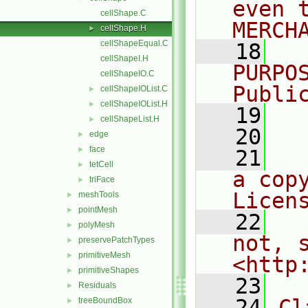
even 
cellShape.C
MERCH
cellShape.H
►
cellShapeEqual.C
   18
  
cellShapeI.H
PURPO
cellShapeIO.C
Publi
cellShapeIOList.C
►
cellShapeIOList.H
►
   19
  
cellShapeList.H
►
   20
edge
►
face
►
   21
  
tetCell
►
a cop
triFace
►
Licen
meshTools
►
pointMesh
►
   22
  
polyMesh
►
not, s
preservePatchTypes
►
primitiveMesh
►
<http
primitiveShapes
►
   23
Residuals
►
   24
Cl
treeBoundBox
►