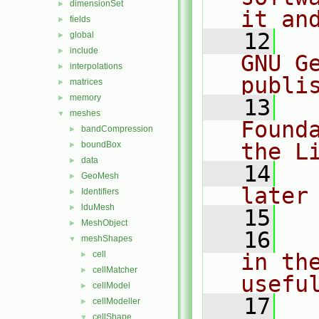
dimensionSet
►
it an
fields
►
   12
  
global
►
include
►
GNU G
interpolations
►
publi
matrices
►
memory
►
   13
  
meshes
▼
Found
bandCompression
►
the L
boundBox
►
data
►
   14
  
GeoMesh
►
later
Identifiers
►
lduMesh
►
   15
MeshObject
►
   16
  
meshShapes
▼
cell
in the
►
cellMatcher
►
usefu
cellModel
►
   17
  
cellModeller
►
cellShape
▼