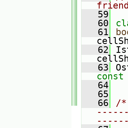
frien
   59
   60
cl
   61
bo
cellS
   62
 Is
cellS
   63
 Os
const
   64
   65
   66
/*
-----
-----