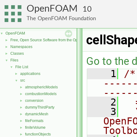
OpenFOAM
10
The OpenFOAM Foundation
OpenFOAM
▼
cellShap
Free, Open Source Software from the OpenFOAM Foundation
►
Namespaces
►
Classes
►
Go to the d
Files
▼
File List
▼
    1
/*
applications
►
-----
src
▼
atmosphericModels
►
-----
combustionModels
►
    2
  
conversion
►
dummyThirdParty
►
    3
  
dynamicMesh
►
OpenF
fileFormats
►
Toolb
finiteVolume
►
functionObjects
►