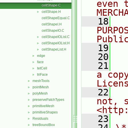
even 
cellShape.C
MERCH
cellShape.H
►
cellShapeEqual.C
   18
  
cellShapeI.H
PURPO
cellShapeIO.C
Publi
cellShapeIOList.C
►
cellShapeIOList.H
►
   19
  
cellShapeList.H
►
   20
edge
►
face
►
   21
  
tetCell
►
a cop
triFace
►
Licen
meshTools
►
pointMesh
►
   22
  
polyMesh
►
not, s
preservePatchTypes
►
primitiveMesh
►
<http
primitiveShapes
►
   23
Residuals
►
   24
\*
treeBoundBox
►