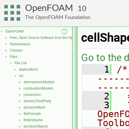
OpenFOAM
10
The OpenFOAM Foundation
OpenFOAM
▼
cellShap
Free, Open Source Software from the OpenFOAM Foundation
►
Namespaces
►
Classes
►
Go to the d
Files
▼
File List
▼
    1
/*
applications
►
-----
src
▼
atmosphericModels
►
-----
combustionModels
►
    2
  
conversion
►
dummyThirdParty
►
    3
  
dynamicMesh
►
OpenF
fileFormats
►
Toolb
finiteVolume
►
functionObjects
►