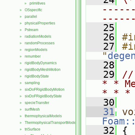
primitives
►
-----
OSspecific
►
-----
parallel
►
physicalProperties
►
   25
Pstream
►
   26
#i
radiationModels
►
randomProcesses
   27
#i
►
regionModels
►
"
dege
renumber
►
   28
rigidBodyDynamics
►
rigidBodyMeshMotion
►
   29
//
rigidBodyState
►
* * M
sampling
►
sixDoFRigidBodyMotion
►
* * *
sixDoFRigidBodyState
►
   30
specieTransfer
►
   31
vo
surfMesh
►
thermophysicalModels
►
Foam:
ThermophysicalTransportModels
►
   32
 {
triSurface
►