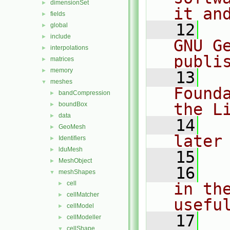
dimensionSet
►
it an
fields
►
   12
  
global
►
include
►
GNU G
interpolations
►
publi
matrices
►
memory
►
   13
  
meshes
▼
Found
bandCompression
►
the L
boundBox
►
data
►
   14
  
GeoMesh
►
later
Identifiers
►
lduMesh
►
   15
MeshObject
►
   16
  
meshShapes
▼
cell
in the
►
cellMatcher
►
usefu
cellModel
►
   17
  
cellModeller
►
cellShape
▼