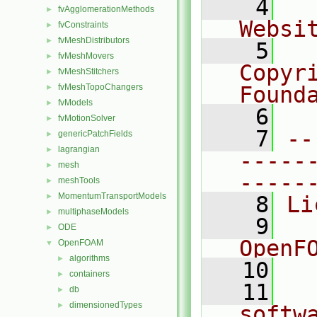
    4
  
fvAgglomerationMethods
►
Websi
fvConstraints
►
fvMeshDistributors
►
    5
  
fvMeshMovers
►
Copyr
fvMeshStitchers
►
fvMeshTopoChangers
Found
►
fvModels
►
    6
  
fvMotionSolver
►
    7
--
genericPatchFields
►
lagrangian
►
-----
mesh
►
-----
meshTools
►
MomentumTransportModels
►
    8
Li
multiphaseModels
►
    9
  
ODE
►
OpenF
OpenFOAM
▼
algorithms
►
   10
containers
►
   11
  
db
►
dimensionedTypes
►
softw