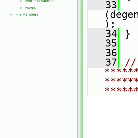
twoPhaseModels
►
   33
waves
►
(dege
File Members
►
);
   34
 }
   35
   36
   37
// 
*****
*****
*****