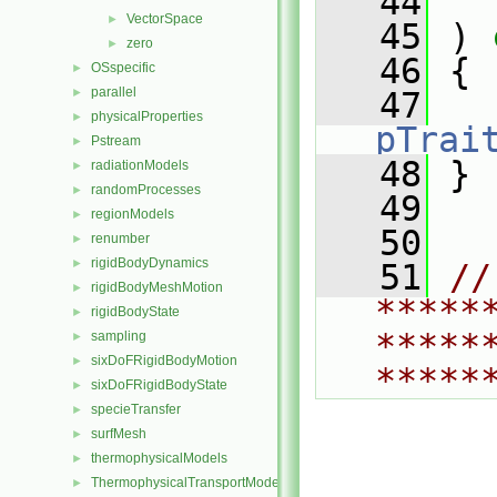
   44
VectorSpace
►
   45
 ) 
zero
►
   46
 {
OSspecific
►
parallel
►
   47
physicalProperties
►
pTrai
Pstream
►
   48
 }
radiationModels
►
randomProcesses
►
   49
regionModels
►
   50
renumber
►
rigidBodyDynamics
►
   51
// 
rigidBodyMeshMotion
►
*****
rigidBodyState
►
*****
sampling
►
sixDoFRigidBodyMotion
►
*****
sixDoFRigidBodyState
►
specieTransfer
►
surfMesh
►
thermophysicalModels
►
ThermophysicalTransportModels
►