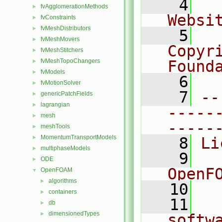
    4
  
fvAgglomerationMethods
►
Websi
fvConstraints
►
fvMeshDistributors
►
    5
  
fvMeshMovers
►
Copyr
fvMeshStitchers
►
fvMeshTopoChangers
Found
►
fvModels
►
    6
  
fvMotionSolver
►
    7
--
genericPatchFields
►
lagrangian
►
-----
mesh
►
-----
meshTools
►
MomentumTransportModels
►
    8
Li
multiphaseModels
►
    9
  
ODE
►
OpenF
OpenFOAM
▼
algorithms
►
   10
containers
►
   11
  
db
►
dimensionedTypes
►
softw