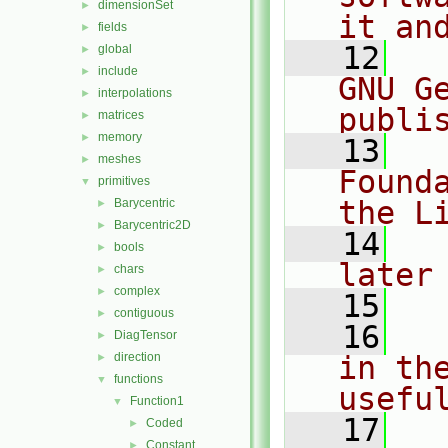
dimensionSet
►
it an
fields
►
   12
  
global
►
include
►
GNU G
interpolations
►
publi
matrices
►
memory
►
   13
  
meshes
►
Found
primitives
▼
the L
Barycentric
►
Barycentric2D
►
   14
  
bools
►
later
chars
►
complex
►
   15
contiguous
►
   16
  
DiagTensor
►
direction
in the
►
functions
▼
usefu
Function1
▼
   17
  
Coded
►
Constant
►