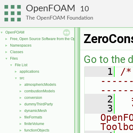
OpenFOAM
10
The OpenFOAM Foundation
OpenFOAM
▼
ZeroCons
Free, Open Source Software from the OpenFOAM Foundation
►
Namespaces
►
Classes
►
Go to the d
Files
▼
File List
▼
    1
/*
applications
►
-----
src
▼
atmosphericModels
►
-----
combustionModels
►
    2
  
conversion
►
dummyThirdParty
►
    3
  
dynamicMesh
►
OpenF
fileFormats
►
Toolb
finiteVolume
►
functionObjects
►