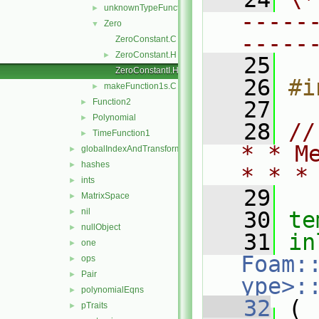
unknownTypeFunction1
►
-----
Zero
▼
-----
ZeroConstant.C
ZeroConstant.H
►
   25
ZeroConstantI.H
   26
#i
makeFunction1s.C
►
Function2
   27
►
Polynomial
►
   28
//
TimeFunction1
►
* * M
globalIndexAndTransform
►
hashes
►
* * *
ints
►
   29
MatrixSpace
►
nil
►
   30
te
nullObject
►
   31
in
one
►
Foam:
ops
►
Pair
►
ype>:
polynomialEqns
►
   32
 (
pTraits
►