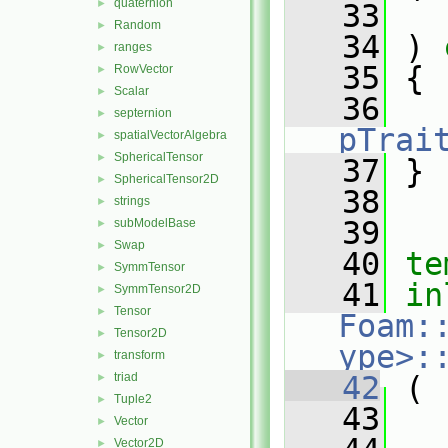
quaternion
►
   33
Random
►
   34
 ) 
ranges
►
   35
 {
RowVector
►
Scalar
►
   36
septernion
►
pTrai
spatialVectorAlgebra
►
SphericalTensor
►
   37
 }
SphericalTensor2D
►
   38
strings
►
   39
subModelBase
►
Swap
►
   40
te
SymmTensor
►
   41
in
SymmTensor2D
►
Tensor
►
Foam:
Tensor2D
►
ype>:
transform
►
triad
   42
 (
►
Tuple2
►
   43
Vector
►
Vector2D
►