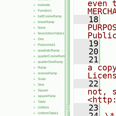
even 
evaluate
►
MERCH
Function1
►
halfCosineRamp
►
   18
  
linearRamp
►
PURPO
None
►
Publi
NonUniformTable1
►
One
►
   19
  
Polynomial1
►
   20
quadraticRamp
►
quarterCosineRamp
►
   21
  
quarterSineRamp
►
a cop
Ramp
►
Licen
reverseRamp
►
Scale
►
   22
  
Sine
►
not, s
Square
►
squarePulse
►
<http
Table
►
   23
Uniform
►
   24
\*
UniformTable1
►