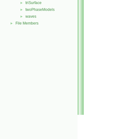
triSurface
►
twoPhaseModels
►
waves
►
File Members
►