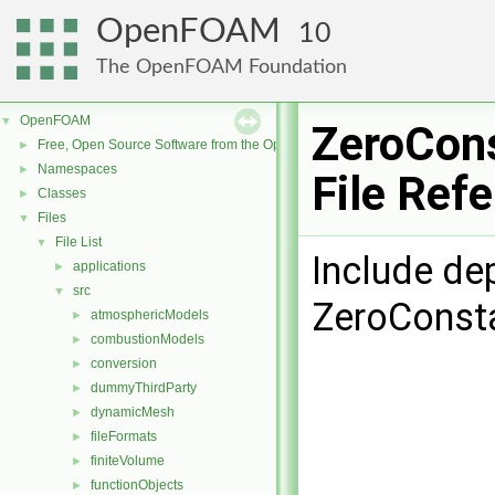
OpenFOAM
10
The OpenFOAM Foundation
OpenFOAM
▼
ZeroCon
Free, Open Source Software from the OpenFOAM Foundation
►
Namespaces
►
File Ref
Classes
►
Files
▼
File List
▼
Include de
applications
►
src
▼
ZeroConst
atmosphericModels
►
combustionModels
►
conversion
►
dummyThirdParty
►
dynamicMesh
►
fileFormats
►
finiteVolume
►
functionObjects
►