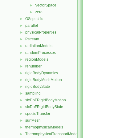
VectorSpace
►
zero
►
OSspecific
►
parallel
►
physicalProperties
►
Pstream
►
radiationModels
►
randomProcesses
►
regionModels
►
renumber
►
rigidBodyDynamics
►
rigidBodyMeshMotion
►
rigidBodyState
►
sampling
►
sixDoFRigidBodyMotion
►
sixDoFRigidBodyState
►
specieTransfer
►
surfMesh
►
thermophysicalModels
►
ThermophysicalTransportModels
►