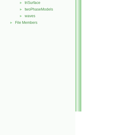
triSurface
►
twoPhaseModels
►
waves
►
File Members
►