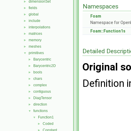
dimensionSet
►
Namespaces
fields
►
global
►
Foam
include
►
Namespace for Ope
interpolations
►
Foam::Function1s
matrices
►
memory
►
meshes
►
Detailed Descript
primitives
▼
Barycentric
►
Original so
Barycentric2D
►
bools
►
chars
►
Definition i
complex
►
contiguous
►
DiagTensor
►
direction
►
functions
▼
Function1
▼
Coded
►
Constant
►