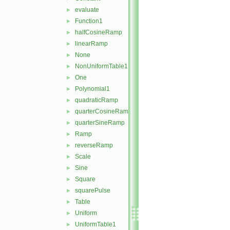
evaluate
►
Function1
►
halfCosineRamp
►
linearRamp
►
None
►
NonUniformTable1
►
One
►
Polynomial1
►
quadraticRamp
►
quarterCosineRamp
►
quarterSineRamp
►
Ramp
►
reverseRamp
►
Scale
►
Sine
►
Square
►
squarePulse
►
Table
►
Uniform
►
UniformTable1
►