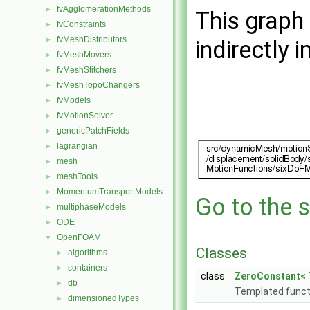
fvAgglomerationMethods
►
This graph 
fvConstraints
►
fvMeshDistributors
►
indirectly i
fvMeshMovers
►
fvMeshStitchers
►
fvMeshTopoChangers
►
fvModels
►
fvMotionSolver
►
genericPatchFields
►
lagrangian
►
mesh
►
meshTools
►
MomentumTransportModels
►
Go to the s
multiphaseModels
►
ODE
►
OpenFOAM
▼
Classes
algorithms
►
containers
►
class
ZeroConstant< 
db
►
Templated functi
dimensionedTypes
►