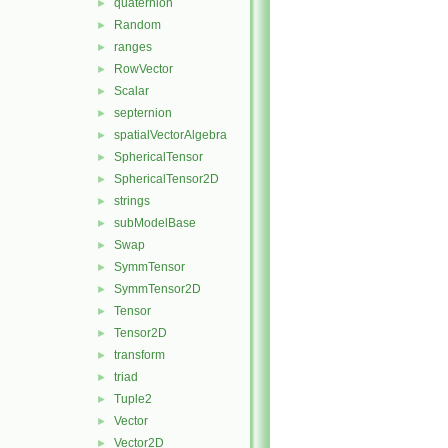
quaternion
►
Random
►
ranges
►
RowVector
►
Scalar
►
septernion
►
spatialVectorAlgebra
►
SphericalTensor
►
SphericalTensor2D
►
strings
►
subModelBase
►
Swap
►
SymmTensor
►
SymmTensor2D
►
Tensor
►
Tensor2D
►
transform
►
triad
►
Tuple2
►
Vector
►
Vector2D
►