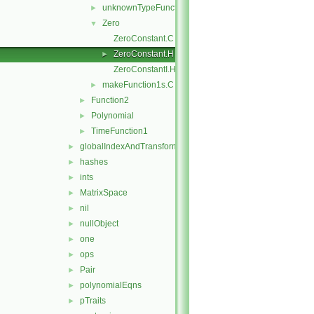
unknownTypeFunction1
►
Zero
▼
ZeroConstant.C
ZeroConstant.H
►
ZeroConstantI.H
makeFunction1s.C
►
Function2
►
Polynomial
►
TimeFunction1
►
globalIndexAndTransform
►
hashes
►
ints
►
MatrixSpace
►
nil
►
nullObject
►
one
►
ops
►
Pair
►
polynomialEqns
►
pTraits
►