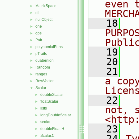
even 
MatrixSpace
►
MERCH
nil
►
nullObject
►
   18
  
one
►
PURPO
ops
►
Publi
Pair
►
polynomialEqns
►
   19
  
pTraits
►
   20
quaternion
►
Random
►
   21
  
ranges
►
a cop
RowVector
►
Licen
Scalar
▼
doubleScalar
►
   22
  
floatScalar
►
not, s
lists
►
longDoubleScalar
►
<http
scalar
►
   23
doubleFloat.H
►
   24
Ty
Scalar.C
►