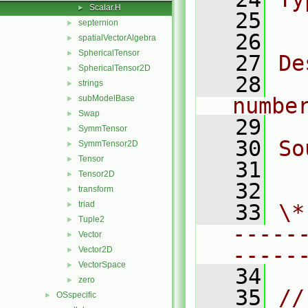
Scalar.H
►
   25
  
septernion
►
   26
spatialVectorAlgebra
►
SphericalTensor
►
   27
De
SphericalTensor2D
►
   28
  
strings
►
subModelBase
numbe
►
Swap
►
   29
SymmTensor
►
   30
So
SymmTensor2D
►
Tensor
►
   31
  
Tensor2D
►
   32
transform
►
triad
►
   33
\*
Tuple2
►
-----
Vector
►
-----
Vector2D
►
VectorSpace
►
   34
zero
►
   35
//
OSspecific
►