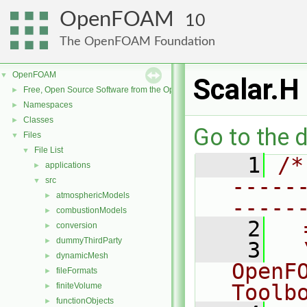
OpenFOAM
10
The OpenFOAM Foundation
OpenFOAM
▼
Scalar.H
Free, Open Source Software from the OpenFOAM Foundation
►
Namespaces
►
Classes
►
Go to the d
Files
▼
File List
▼
    1
/*
applications
►
-----
src
▼
atmosphericModels
►
-----
combustionModels
►
    2
  
conversion
►
dummyThirdParty
►
    3
  
dynamicMesh
►
OpenF
fileFormats
►
Toolb
finiteVolume
►
functionObjects
►