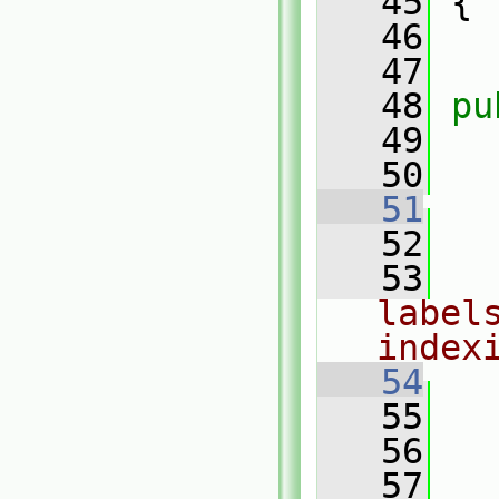
   45
 {
   46
   47
   48
pu
   49
   50
   51
   52
   53
label
index
   54
   55
   56
   57