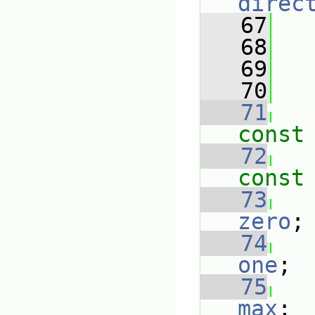
direc
   67
   68
   69
   70
   71
const
   72
const
   73
zero
;
   74
one
;
   75
max
;