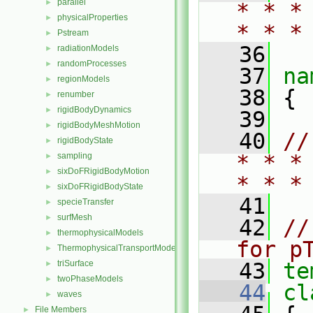
parallel
►
* * *
physicalProperties
►
* * *
Pstream
►
   36
radiationModels
►
randomProcesses
►
   37
na
regionModels
►
   38
 {
renumber
►
rigidBodyDynamics
►
   39
rigidBodyMeshMotion
►
   40
//
rigidBodyState
►
* * *
sampling
►
sixDoFRigidBodyMotion
►
* * *
sixDoFRigidBodyState
►
   41
specieTransfer
►
surfMesh
►
   42
//
thermophysicalModels
►
for p
ThermophysicalTransportModels
►
triSurface
   43
te
►
twoPhaseModels
►
   44
cl
waves
►
File Members
►