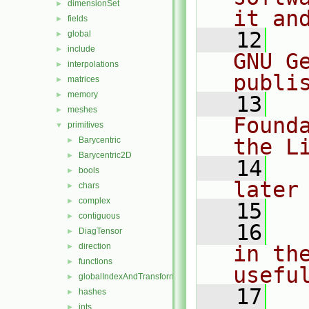
dimensionSet
►
it an
fields
►
   12
  
global
►
include
►
GNU G
interpolations
►
publi
matrices
►
memory
►
   13
  
meshes
►
Found
primitives
▼
the L
Barycentric
►
Barycentric2D
►
   14
  
bools
►
later
chars
►
complex
►
   15
contiguous
►
   16
  
DiagTensor
►
direction
in the
►
functions
►
usefu
globalIndexAndTransform
►
   17
  
hashes
►
ints
►