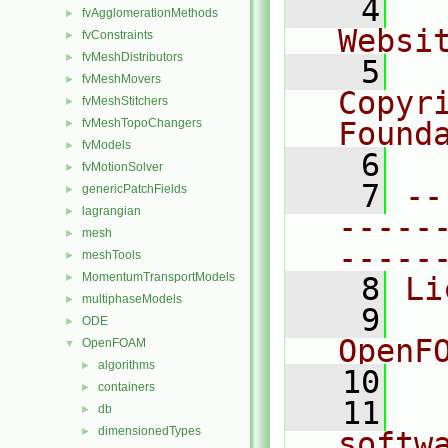
    4
  
fvAgglomerationMethods
►
Websi
fvConstraints
►
fvMeshDistributors
►
    5
  
fvMeshMovers
►
Copyr
fvMeshStitchers
►
fvMeshTopoChangers
Found
►
fvModels
►
    6
  
fvMotionSolver
►
    7
--
genericPatchFields
►
lagrangian
►
-----
mesh
►
-----
meshTools
►
MomentumTransportModels
►
    8
Li
multiphaseModels
►
    9
  
ODE
►
OpenF
OpenFOAM
▼
algorithms
►
   10
containers
►
   11
  
db
►
dimensionedTypes
►
softw