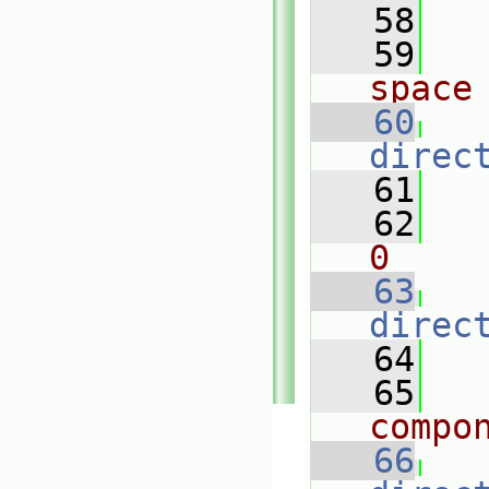
   58
   59
space
   60
direc
   61
   62
0
   63
direc
   64
   65
compo
   66