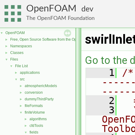
OpenFOAM
dev
The OpenFOAM Foundation
OpenFOAM
▼
swirlInl
Free, Open Source Software from the OpenFOAM Foundation
►
Namespaces
►
Classes
►
Go to the d
Files
▼
File List
▼
    1
/*
applications
►
-----
src
▼
atmosphericModels
►
-----
conversion
►
    2
  
dummyThirdParty
►
fileFormats
►
    3
  
finiteVolume
▼
OpenF
algorithms
►
Toolb
cfdTools
►
fields
▼