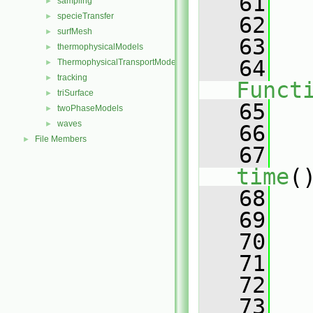
   61
   
sampling
►
specieTransfer
►
   62
   
surfMesh
►
   63
   
thermophysicalModels
►
   64
ThermophysicalTransportModels
►
tracking
►
Funct
triSurface
►
   65
   
twoPhaseModels
►
waves
►
   66
File Members
►
   67
time
(
   68
   69
   70
   71
   
   72
   
   73
   