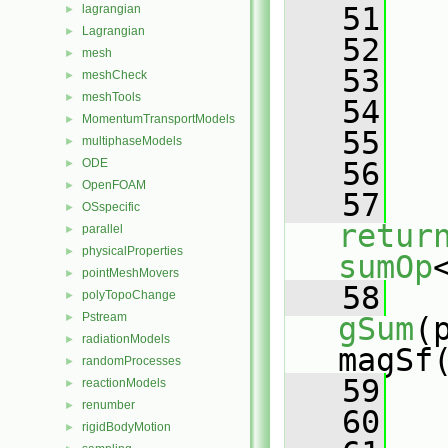
   51
   
lagrangian
►
Lagrangian
►
   52
   
mesh
►
   53
meshCheck
►
meshTools
►
   54
   
MomentumTransportModels
►
   55
multiphaseModels
►
ODE
   56
►
OpenFOAM
►
   57
OSspecific
►
retur
parallel
►
physicalProperties
►
sumOp
pointMeshMovers
►
   58
   
polyTopoChange
►
Pstream
►
gSum
(
radiationModels
►
magSf
randomProcesses
►
   59
   
reactionModels
►
renumber
►
   60
   
rigidBodyMotion
►