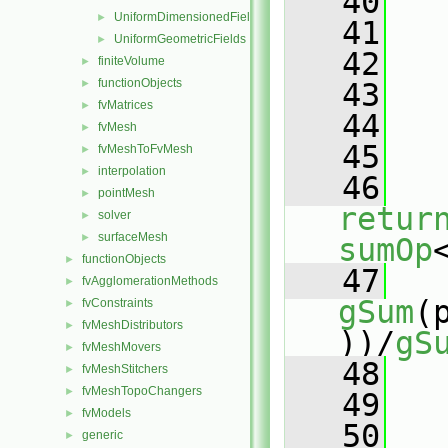
   40
   
UniformDimensionedFields
►
   41
   
UniformGeometricFields
►
   42
finiteVolume
►
functionObjects
►
   43
   
fvMatrices
►
   44
fvMesh
►
   45
fvMeshToFvMesh
►
interpolation
►
   46
pointMesh
►
retur
solver
►
surfaceMesh
►
sumOp
functionObjects
►
   47
fvAgglomerationMethods
►
gSum
(
fvConstraints
►
fvMeshDistributors
►
))/
gS
fvMeshMovers
►
   48
   
fvMeshStitchers
►
fvMeshTopoChangers
►
   49
   
fvModels
►
   50
   
generic
►