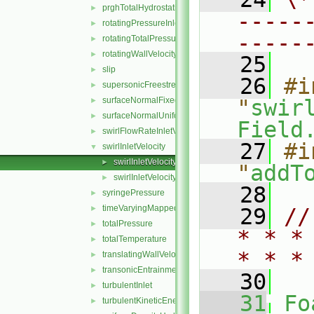
prghTotalHydrostaticPressure
►
-----
rotatingPressureInletOutletVelocity
►
-----
rotatingTotalPressure
►
rotatingWallVelocity
►
   25
slip
►
   26
#i
supersonicFreestream
►
surfaceNormalFixedValue
"
swir
►
surfaceNormalUniformFixedValue
►
Field
swirlFlowRateInletVelocity
►
   27
#i
swirlInletVelocity
▼
swirlInletVelocityFvPatchVectorField.C
►
"
addT
swirlInletVelocityFvPatchVectorField.H
►
   28
syringePressure
►
timeVaryingMappedFixedValue
►
   29
//
totalPressure
►
* * *
totalTemperature
►
* * *
translatingWallVelocity
►
transonicEntrainmentPressure
►
   30
turbulentInlet
►
   31
Fo
turbulentKineticEnergy
►