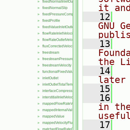
fixedNormalInletOutletVelocity
►
it an
fixedNormalSlip
►
   12
  
fixedPressureCompressibleDensity
►
fixedProfile
►
GNU G
fixedValueInletOutlet
►
publi
flowRateInletVelocity
►
flowRateOutletVelocity
►
   13
  
fluxCorrectedVelocity
►
Found
freestream
►
the L
freestreamPressure
►
freestreamVelocity
►
   14
  
functionalFixedValue
►
later
inletOutlet
►
inletOutletTotalTemperature
►
   15
interfaceCompression
►
   16
  
interstitialInletVelocity
►
mappedFlowRateVelocity
in the
►
mappedInternalValue
►
usefu
mappedValue
►
   17
  
mappedVelocityFlux
►
matchedFlowRateOutletVelocity
►