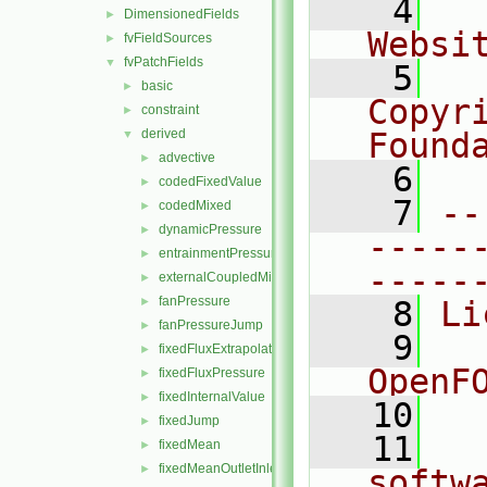
    4
  
DimensionedFields
►
Websi
fvFieldSources
►
fvPatchFields
▼
    5
  
basic
►
Copyr
constraint
►
derived
Found
▼
advective
►
    6
  
codedFixedValue
►
    7
--
codedMixed
►
dynamicPressure
►
-----
entrainmentPressure
►
-----
externalCoupledMixed
►
fanPressure
►
    8
Li
fanPressureJump
►
    9
  
fixedFluxExtrapolatedPressure
►
OpenF
fixedFluxPressure
►
fixedInternalValue
►
   10
fixedJump
►
   11
  
fixedMean
►
fixedMeanOutletInlet
►
softw