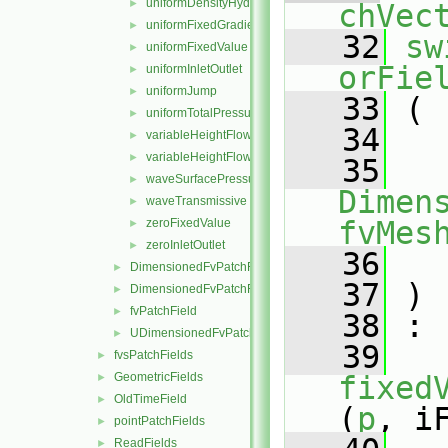
uniformDensityHydrostaticPressure
►
chVec
uniformFixedGradient
►
   32
sw
uniformFixedValue
►
orFie
uniformInletOutlet
►
uniformJump
►
   33
 (
uniformTotalPressure
►
   34
variableHeightFlowRate
►
variableHeightFlowRateInletVelocity
►
   35
waveSurfacePressure
►
Dimens
waveTransmissive
►
fvMes
zeroFixedValue
►
zeroInletOutlet
►
   36
DimensionedFvPatchFieldFunctions
►
   37
 )
DimensionedFvPatchFields
►
fvPatchField
►
   38
 :
UDimensionedFvPatchFields
►
   39
fvsPatchFields
►
GeometricFields
fixed
►
OldTimeField
►
(
p
, i
pointPatchFields
►
ReadFields
►