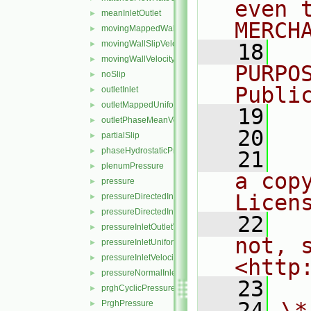
even 
meanInletOutlet
►
MERCH
movingMappedWallVelocity
►
movingWallSlipVelocity
►
   18
  
movingWallVelocity
►
PURPO
noSlip
►
Publi
outletInlet
►
outletMappedUniformInlet
►
   19
  
outletPhaseMeanVelocity
►
   20
partialSlip
►
phaseHydrostaticPressure
►
   21
  
plenumPressure
►
a cop
pressure
►
Licen
pressureDirectedInletOutletVelocity
►
pressureDirectedInletVelocity
►
   22
  
pressureInletOutletVelocity
►
not, s
pressureInletUniformVelocity
►
pressureInletVelocity
►
<http
pressureNormalInletOutletVelocity
►
   23
prghCyclicPressure
►
   24
\*
PrghPressure
►