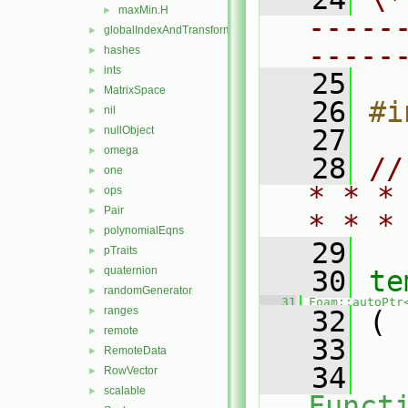
maxMin.H
►
-----
globalIndexAndTransform
►
-----
hashes
►
ints
►
   25
MatrixSpace
►
   26
#i
nil
►
nullObject
   27
►
omega
►
   28
//
one
►
* * *
ops
►
Pair
►
* * *
polynomialEqns
►
   29
pTraits
►
quaternion
►
   30
te
randomGenerator
►
   31
Foam::autoPtr
ranges
►
   32
 (
remote
►
   33
RemoteData
►
   34
RowVector
►
scalable
►
Funct