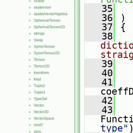
Scalar
►
   35
septernion
►
spatialVectorAlgebra
►
   36
 )
SphericalTensor
►
   37
 {
SphericalTensor2D
►
   38
strings
►
Swap
►
dicti
SymmTensor
►
strai
SymmTensor2D
►
Tensor
►
   39
Tensor2D
►
   40
   
transform
►
   41
triad
►
Tuple2
►
coeff
Tuple3
►
   42
TypeSet
►
Vector
►
   43
Vector2D
►
Funct
VectorSpace
►
VoidT
type"
►
zero
►