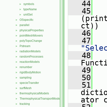
   44
symbols
►
   45
typeName
►
unitSet
►
(prin
OSspecific
►
ct))
parallel
►
physicalProperties
►
   46
   
pointMeshMovers
►
   47
polyTopoChange
►
"Sele
Pstream
►
radiationModels
►
   48
   
randomProcesses
►
Funct
reactionModels
►
renumber
►
   49
   
rigidBodyMotion
►
   50
sampling
►
   51
specieTransfer
►
surfMesh
►
dicti
thermophysicalModels
►
ator 
ThermophysicalTransportModels
►
tracking
►