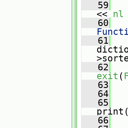
   59
   
<< 
nl
   60
   
Funct
   61
   
dicti
>sort
   62
exit
(
   63
   
   64
   65
print
   66