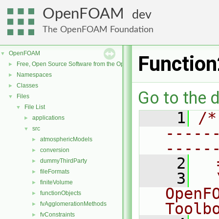
OpenFOAM
dev
The OpenFOAM Foundation
OpenFOAM
▼
Functio
Free, Open Source Software from the OpenFOAM Foundation
►
Namespaces
►
Classes
►
Go to the d
Files
▼
File List
▼
    1
/*
applications
►
-----
src
▼
atmosphericModels
►
-----
conversion
►
    2
  
dummyThirdParty
►
fileFormats
►
    3
  
finiteVolume
►
OpenF
functionObjects
►
Toolb
fvAgglomerationMethods
►
fvConstraints
►