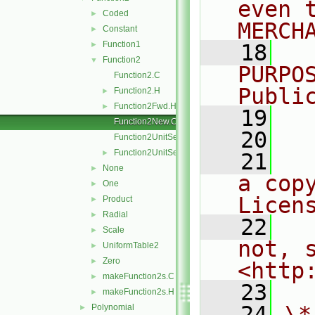
even 
Coded
►
MERCH
Constant
►
Function1
►
   18
  
Function2
▼
PURPO
Function2.C
Publi
Function2.H
►
Function2Fwd.H
►
   19
  
Function2New.C
   20
Function2UnitSets.C
Function2UnitSets.H
►
   21
  
None
►
a cop
One
►
Licen
Product
►
Radial
►
   22
  
Scale
►
not, s
UniformTable2
►
Zero
►
<http
makeFunction2s.C
►
   23
makeFunction2s.H
►
   24
\*
Polynomial
►