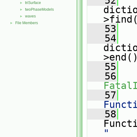
   52
triSurface
►
dicti
twoPhaseModels
►
>find
waves
►
File Members
►
   53
   54
dicti
>end(
   55
   
   56
Fatal
   57
   
Funct
   58
   
Funct
"