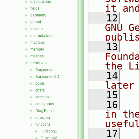
distributions
►
it an
fields
►
   12
  
geometry
►
global
►
GNU G
include
►
publi
interpolations
►
matrices
►
   13
  
memory
►
Found
meshes
►
the L
primitives
▼
Barycentric
►
   14
  
Barycentric2D
►
later
bools
►
chars
►
   15
complex
►
   16
  
contiguous
►
DiagTensor
in the
►
direction
►
usefu
functions
▼
   17
  
Function1
►
Function2
▼