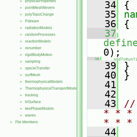
physicalProperties
►
   34
 {
pointMeshMovers
►
   35
na
polyTopoChange
►
   36
 {
Pstream
►
radiationModels
►
   37
randomProcesses
►
defin
reactionModels
►
renumber
►
0);
rigidBodyMotion
►
   38
addToRunT
sampling
►
   39
 }
specieTransfer
►
   40
 }
surfMesh
►
   41
thermophysicalModels
►
ThermophysicalTransportModels
►
   42
tracking
►
   43
//
triSurface
►
twoPhaseModels
►
* * *
waves
►
* * *
File Members
►
   44