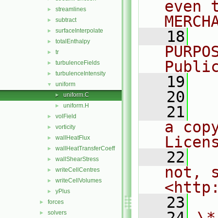
even 
streamlines
►
MERCH
subtract
►
surfaceInterpolate
►
   18
  
totalEnthalpy
►
PURPO
tr
►
Publi
turbulenceFields
►
turbulenceIntensity
►
   19
  
uniform
▼
   20
uniform.C
►
uniform.H
►
   21
  
volField
►
a cop
vorticity
►
Licen
wallHeatFlux
►
wallHeatTransferCoeff
►
   22
  
wallShearStress
►
not, s
writeCellCentres
►
writeCellVolumes
►
<http
yPlus
►
   23
forces
►
   24
\*
solvers
►