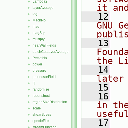
Lambda2
►
it an
layerAverage
►
   12
  
log
►
MachNo
►
GNU G
mag
►
publi
magSqr
►
multiply
►
   13
  
nearWallFields
►
Found
patchCutLayerAverage
►
the L
PecletNo
►
power
►
   14
  
pressure
►
later
processorField
►
Q
►
   15
randomise
►
   16
  
reconstruct
►
regionSizeDistribution
in the
►
scale
►
usefu
shearStress
►
   17
  
specieFlux
►
streamFunction
►