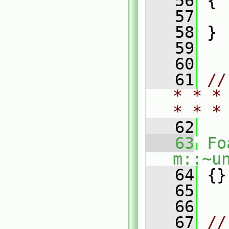
   56
 {
   57
   58
 }
   59
   60
   61
//
* * *
* * *
   62
   63
Fo
m::~u
   64
 {}
   65
   66
   67
//