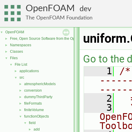
OpenFOAM
dev
The OpenFOAM Foundation
OpenFOAM
▼
uniform
Free, Open Source Software from the OpenFOAM Foundation
►
Namespaces
►
Classes
►
Go to the d
Files
▼
File List
▼
    1
/*
applications
►
-----
src
▼
atmosphericModels
►
-----
conversion
►
    2
  
dummyThirdParty
►
fileFormats
►
    3
  
finiteVolume
►
OpenF
functionObjects
▼
Toolb
field
▼
add
►