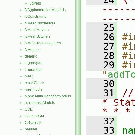
utilities
►
-----
fvAgglomerationMethods
►
-----
fvConstraints
►
fvMeshDistributors
►
   25
fvMeshMovers
►
   26
#i
fvMeshStitchers
►
fvMeshTopoChangers
   27
#i
►
fvModels
►
   28
#i
generic
►
   29
#i
lagrangian
►
Lagrangian
►
"
addT
mesh
►
   30
meshCheck
►
meshTools
►
   31
//
MomentumTransportModels
►
* Sta
multiphaseModels
►
* * *
ODE
►
OpenFOAM
►
   32
OSspecific
►
   33
na
parallel
►