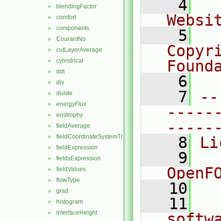
    4
  
blendingFactor
►
Websi
comfort
►
components
►
    5
  
CourantNo
►
Copyr
cutLayerAverage
►
cylindrical
Found
►
ddt
►
    6
  
div
►
    7
--
divide
►
energyFlux
►
-----
enstrophy
►
-----
fieldAverage
►
fieldCoordinateSystemTransform
►
    8
Li
fieldExpression
►
    9
  
fieldsExpression
►
OpenF
fieldValues
►
flowType
►
   10
grad
►
   11
  
histogram
►
interfaceHeight
►
softw