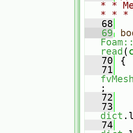
* * M
* * *
   68
   69
bo
Foam:
read
(
   70
 {
   71
fvMes
;
   72
   73
dict
.
   74