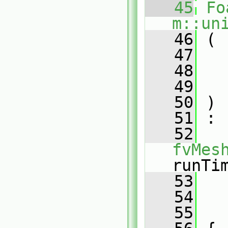
   45
Fo
m::un
   46
 (
   47
   48
   49
   50
 )
   51
 :
   52
fvMes
runTi
   53
   
   54
   
   55
   