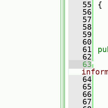
   55
 {
   56
   57
   58
   59
   60
   61
pu
   62
   63
infor
   64
   65
   66
   67