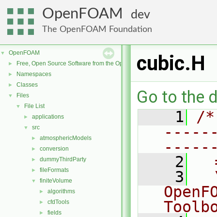
OpenFOAM
dev
The OpenFOAM Foundation
OpenFOAM
▼
cubic.H
Free, Open Source Software from the OpenFOAM Foundation
►
Namespaces
►
Classes
►
Go to the d
Files
▼
File List
▼
    1
/*
applications
►
-----
src
▼
atmosphericModels
►
-----
conversion
►
    2
  
dummyThirdParty
►
fileFormats
►
    3
  
finiteVolume
▼
OpenF
algorithms
►
Toolb
cfdTools
►
fields
►