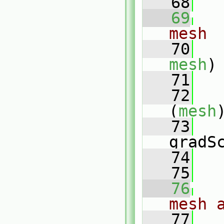
   68
   69
mesh
   70
mesh
)
   71
   
   72
(
mesh
   73
gradS
   74
   
   75
   76
mesh 
   77