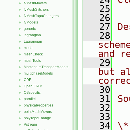
fvMeshMovers
►
   25
  
fvMeshStitchers
►
   26
fvMeshTopoChangers
►
fvModels
►
   27
De
generic
►
   28
  
lagrangian
►
Lagrangian
schem
►
mesh
►
and r
meshCheck
►
   29
  
meshTools
►
MomentumTransportModels
►
but a
multiphaseModels
►
corre
ODE
►
OpenFOAM
►
   30
OSspecific
►
   31
So
parallel
►
   32
  
physicalProperties
►
pointMeshMovers
►
   33
polyTopoChange
►
   34
\*
Pstream
►