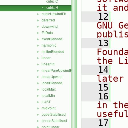
cubic.C
it an
cubic.H
►
   12
  
cubicUpwindFit
►
deferred
►
GNU G
downwind
►
publi
FitData
►
fixedBlended
►
   13
  
harmonic
►
Found
limiterBlended
►
the L
linear
►
linearFit
►
   14
  
linearPureUpwindFit
►
later
linearUpwind
►
localBlended
►
   15
localMax
►
   16
  
localMin
►
LUST
in the
►
midPoint
►
usefu
outletStabilised
►
   17
  
phaseStabilised
►
pointLinear
►