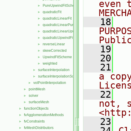
even 
PureUpwindFitScheme
►
MERCH
quadraticFit
►
quadraticLinearFit
►
   18
  
quadraticLinearPureUpwindFit
►
PURPO
quadraticLinearUpwindFit
►
Publi
quadraticUpwindFit
►
reverseLinear
►
   19
  
skewCorrected
►
   20
UpwindFitScheme
►
weighted
►
   21
  
surfaceInterpolation
►
a cop
surfaceInterpolationScheme
►
Licen
volPointInterpolation
►
pointMesh
►
   22
  
solver
►
not, s
surfaceMesh
►
functionObjects
►
<http
fvAgglomerationMethods
►
   23
fvConstraints
►
   24
Cl
fvMeshDistributors
►