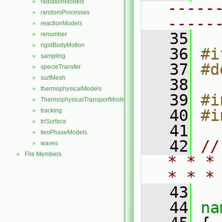
radiationModels
►
-----
randomProcesses
►
-----
reactionModels
►
   35
renumber
►
rigidBodyMotion
►
   36
#i
sampling
►
   37
#d
specieTransfer
►
surfMesh
►
   38
thermophysicalModels
►
   39
#i
ThermophysicalTransportModels
►
   40
#i
tracking
►
triSurface
►
   41
twoPhaseModels
►
   42
//
waves
►
File Members
►
* * *
* * *
   43
   44
na