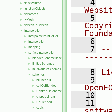
    4
  
finiteVolume
►
Websi
functionObjects
►
fvMatrices
►
    5
  
fvMesh
►
Copyr
fvMeshToFvMesh
►
interpolation
Found
▼
interpolatePointToCell
►
    6
  
interpolation
►
    7
--
mapping
►
surfaceInterpolation
▼
-----
blendedSchemeBase
►
-----
limitedSchemes
►
multivariateSchemes
►
    8
Li
schemes
▼
    9
  
biLinearFit
►
OpenF
cellCoBlended
►
CentredFitScheme
►
   10
clippedLinear
►
   11
  
CoBlended
►
cubic
▼
softw