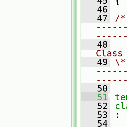
   45
 {
   46
   47
/*
-----
-----
   48
Class
   49
\*
-----
-----
   50
   51
te
   52
cl
   53
 :
   54