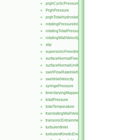
prghCyclicPressure
►
PrghPressure
►
prghTotalHydrostaticPressure
►
rotatingPressureInletOutletVelocity
►
rotatingTotalPressure
►
rotatingWallVelocity
►
slip
►
supersonicFreestream
►
surfaceNormalFixedValue
►
surfaceNormalUniformFixedValue
►
swirlFlowRateInletVelocity
►
swirlInletVelocity
►
syringePressure
►
timeVaryingMappedFixedValue
►
totalPressure
►
totalTemperature
►
translatingWallVelocity
►
transonicEntrainmentPressure
►
turbulentInlet
►
turbulentKineticEnergy
►