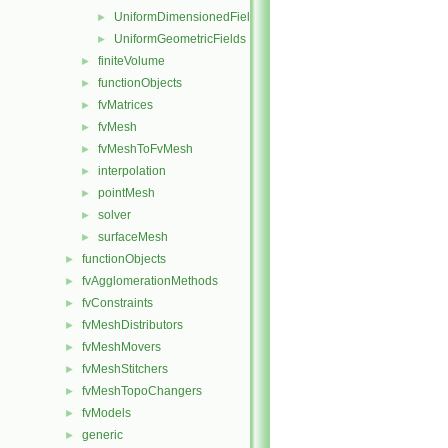
UniformDimensionedFields
►
UniformGeometricFields
►
finiteVolume
►
functionObjects
►
fvMatrices
►
fvMesh
►
fvMeshToFvMesh
►
interpolation
►
pointMesh
►
solver
►
surfaceMesh
►
functionObjects
►
fvAgglomerationMethods
►
fvConstraints
►
fvMeshDistributors
►
fvMeshMovers
►
fvMeshStitchers
►
fvMeshTopoChangers
►
fvModels
►
generic
►