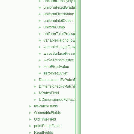
uniformDensityHydrostaticPressure
►
uniformFixedGradient
►
uniformFixedValue
►
uniformInletOutlet
►
uniformJump
►
uniformTotalPressure
►
variableHeightFlowRate
►
variableHeightFlowRateInletVelocity
►
waveSurfacePressure
►
waveTransmissive
►
zeroFixedValue
►
zeroInletOutlet
►
DimensionedFvPatchFieldFunctions
►
DimensionedFvPatchFields
►
fvPatchField
►
UDimensionedFvPatchFields
►
fvsPatchFields
►
GeometricFields
►
OldTimeField
►
pointPatchFields
►
ReadFields
►