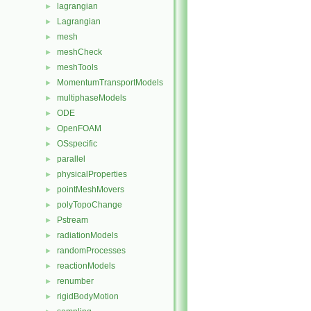
lagrangian
►
Lagrangian
►
mesh
►
meshCheck
►
meshTools
►
MomentumTransportModels
►
multiphaseModels
►
ODE
►
OpenFOAM
►
OSspecific
►
parallel
►
physicalProperties
►
pointMeshMovers
►
polyTopoChange
►
Pstream
►
radiationModels
►
randomProcesses
►
reactionModels
►
renumber
►
rigidBodyMotion
►