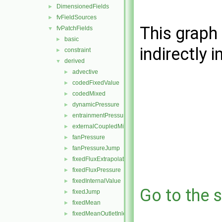
DimensionedFields
►
fvFieldSources
►
This graph 
fvPatchFields
▼
basic
►
indirectly i
constraint
►
derived
▼
advective
►
codedFixedValue
►
codedMixed
►
dynamicPressure
►
entrainmentPressure
►
externalCoupledMixed
►
fanPressure
►
fanPressureJump
►
fixedFluxExtrapolatedPressure
►
fixedFluxPressure
►
fixedInternalValue
►
Go to the s
fixedJump
►
fixedMean
►
fixedMeanOutletInlet
►