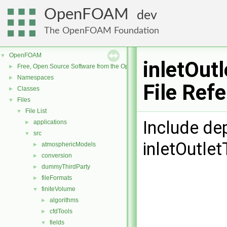
OpenFOAM
dev
The OpenFOAM Foundation
OpenFOAM
▼
inletOut
Free, Open Source Software from the OpenFOAM Foundation
►
Namespaces
►
File Ref
Classes
►
Files
▼
File List
▼
Include de
applications
►
src
▼
inletOutle
atmosphericModels
►
conversion
►
dummyThirdParty
►
fileFormats
►
finiteVolume
▼
algorithms
►
cfdTools
►
fields
▼