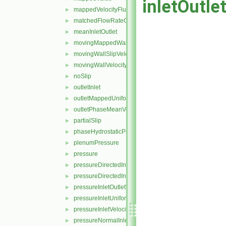
inletOutle
mappedVelocityFlux
►
matchedFlowRateOutletVelocity
►
meanInletOutlet
►
movingMappedWallVelocity
►
movingWallSlipVelocity
►
movingWallVelocity
►
noSlip
►
outletInlet
►
outletMappedUniformInlet
►
outletPhaseMeanVelocity
►
partialSlip
►
phaseHydrostaticPressure
►
plenumPressure
►
pressure
►
pressureDirectedInletOutletVelocity
►
pressureDirectedInletVelocity
►
pressureInletOutletVelocity
►
pressureInletUniformVelocity
►
pressureInletVelocity
►
pressureNormalInletOutletVelocity
►