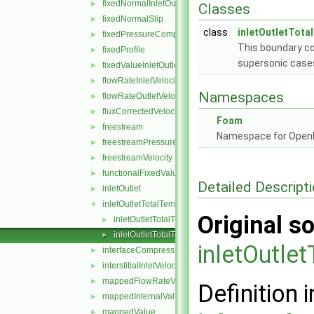
fixedNormalInletOutletVelocity
►
Classes
fixedNormalSlip
►
class
inletOutletTota
fixedPressureCompressibleDensity
►
This boundary co
fixedProfile
►
supersonic cases,
fixedValueInletOutlet
►
flowRateInletVelocity
►
Namespaces
flowRateOutletVelocity
►
fluxCorrectedVelocity
►
Foam
freestream
►
Namespace for Ope
freestreamPressure
►
freestreamVelocity
►
functionalFixedValue
►
Detailed Descript
inletOutlet
►
inletOutletTotalTemperature
▼
Original so
inletOutletTotalTemperatureFvPatchScalarField.C
►
inletOutletTotalTemperatureFvPatchScalarField.H
►
inletOutle
interfaceCompression
►
interstitialInletVelocity
►
mappedFlowRateVelocity
►
Definition i
mappedInternalValue
►
mappedValue
►