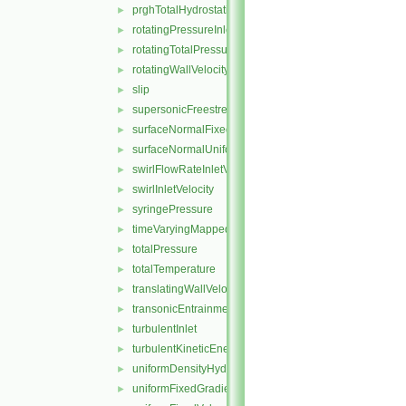
prghTotalHydrostaticPressure
►
rotatingPressureInletOutletVelocity
►
rotatingTotalPressure
►
rotatingWallVelocity
►
slip
►
supersonicFreestream
►
surfaceNormalFixedValue
►
surfaceNormalUniformFixedValue
►
swirlFlowRateInletVelocity
►
swirlInletVelocity
►
syringePressure
►
timeVaryingMappedFixedValue
►
totalPressure
►
totalTemperature
►
translatingWallVelocity
►
transonicEntrainmentPressure
►
turbulentInlet
►
turbulentKineticEnergy
►
uniformDensityHydrostaticPressure
►
uniformFixedGradient
►