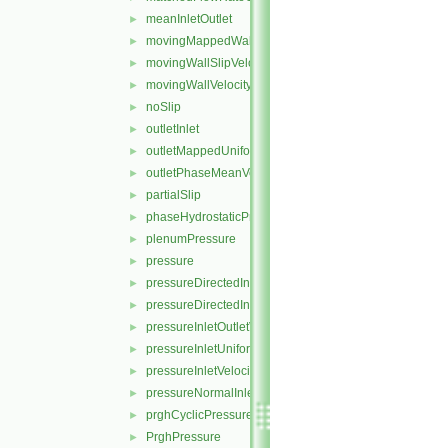
meanInletOutlet
►
movingMappedWallVelocity
►
movingWallSlipVelocity
►
movingWallVelocity
►
noSlip
►
outletInlet
►
outletMappedUniformInlet
►
outletPhaseMeanVelocity
►
partialSlip
►
phaseHydrostaticPressure
►
plenumPressure
►
pressure
►
pressureDirectedInletOutletVelocity
►
pressureDirectedInletVelocity
►
pressureInletOutletVelocity
►
pressureInletUniformVelocity
►
pressureInletVelocity
►
pressureNormalInletOutletVelocity
►
prghCyclicPressure
►
PrghPressure
►