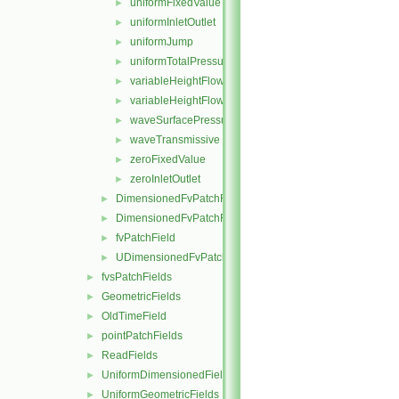
uniformFixedValue
►
uniformInletOutlet
►
uniformJump
►
uniformTotalPressure
►
variableHeightFlowRate
►
variableHeightFlowRateInletVelocity
►
waveSurfacePressure
►
waveTransmissive
►
zeroFixedValue
►
zeroInletOutlet
►
DimensionedFvPatchFieldFunctions
►
DimensionedFvPatchFields
►
fvPatchField
►
UDimensionedFvPatchFields
►
fvsPatchFields
►
GeometricFields
►
OldTimeField
►
pointPatchFields
►
ReadFields
►
UniformDimensionedFields
►
UniformGeometricFields
►