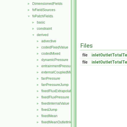
DimensionedFields
►
fvFieldSources
►
fvPatchFields
▼
basic
►
constraint
►
derived
▼
advective
►
Files
codedFixedValue
►
codedMixed
►
file
inletOutletTotalT
dynamicPressure
►
file
inletOutletTotalT
entrainmentPressure
►
externalCoupledMixed
►
fanPressure
►
fanPressureJump
►
fixedFluxExtrapolatedPressure
►
fixedFluxPressure
►
fixedInternalValue
►
fixedJump
►
fixedMean
►
fixedMeanOutletInlet
►