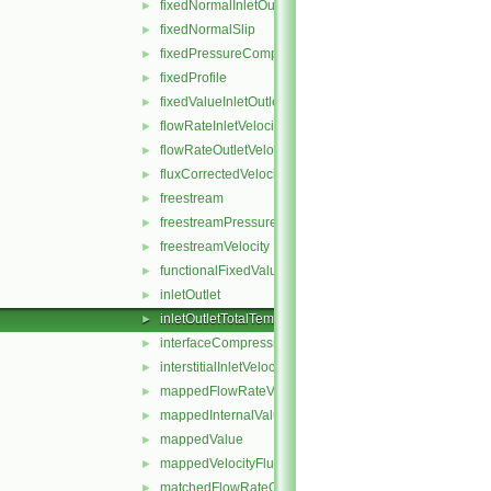
fixedNormalInletOutletVelocity
►
fixedNormalSlip
►
fixedPressureCompressibleDensity
►
fixedProfile
►
fixedValueInletOutlet
►
flowRateInletVelocity
►
flowRateOutletVelocity
►
fluxCorrectedVelocity
►
freestream
►
freestreamPressure
►
freestreamVelocity
►
functionalFixedValue
►
inletOutlet
►
inletOutletTotalTemperature
►
interfaceCompression
►
interstitialInletVelocity
►
mappedFlowRateVelocity
►
mappedInternalValue
►
mappedValue
►
mappedVelocityFlux
►
matchedFlowRateOutletVelocity
►