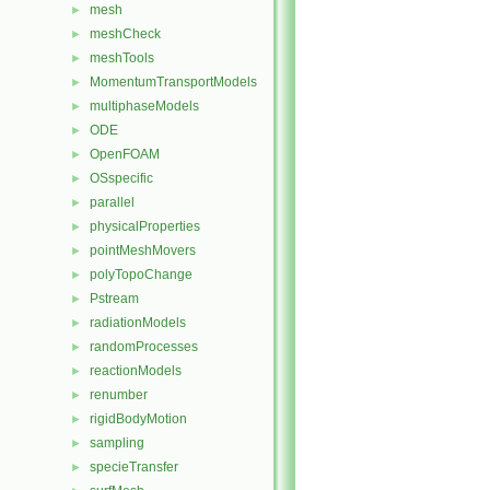
mesh
►
meshCheck
►
meshTools
►
MomentumTransportModels
►
multiphaseModels
►
ODE
►
OpenFOAM
►
OSspecific
►
parallel
►
physicalProperties
►
pointMeshMovers
►
polyTopoChange
►
Pstream
►
radiationModels
►
randomProcesses
►
reactionModels
►
renumber
►
rigidBodyMotion
►
sampling
►
specieTransfer
►