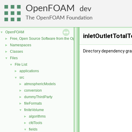
OpenFOAM
dev
The OpenFOAM Foundation
OpenFOAM
▼
inletOutletTotal
Free, Open Source Software from the OpenFOAM Foundation
►
Namespaces
►
Directory dependency gra
Classes
►
Files
▼
File List
▼
applications
►
src
▼
atmosphericModels
►
conversion
►
dummyThirdParty
►
fileFormats
►
finiteVolume
▼
algorithms
►
cfdTools
►
fields
▼