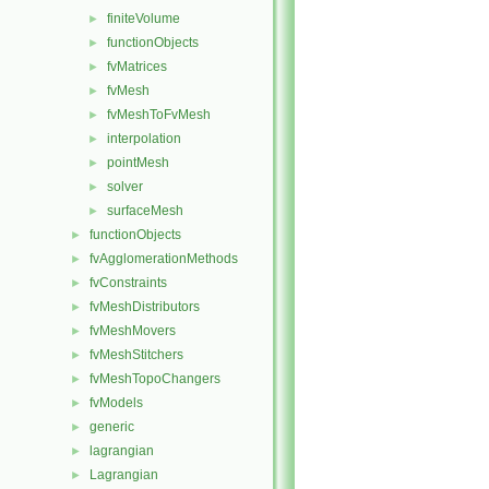
finiteVolume
►
functionObjects
►
fvMatrices
►
fvMesh
►
fvMeshToFvMesh
►
interpolation
►
pointMesh
►
solver
►
surfaceMesh
►
functionObjects
►
fvAgglomerationMethods
►
fvConstraints
►
fvMeshDistributors
►
fvMeshMovers
►
fvMeshStitchers
►
fvMeshTopoChangers
►
fvModels
►
generic
►
lagrangian
►
Lagrangian
►