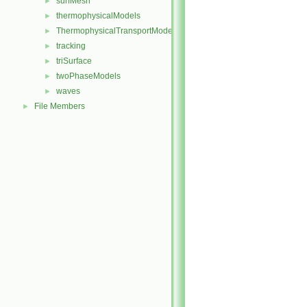
surfMesh
►
thermophysicalModels
►
ThermophysicalTransportModels
►
tracking
►
triSurface
►
twoPhaseModels
►
waves
►
File Members
►