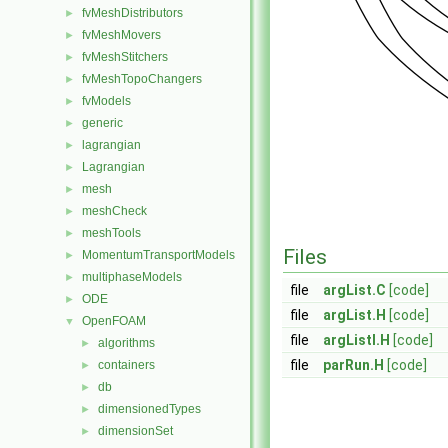
fvMeshDistributors
►
fvMeshMovers
►
fvMeshStitchers
►
fvMeshTopoChangers
►
fvModels
►
generic
►
lagrangian
►
Lagrangian
►
mesh
►
meshCheck
►
meshTools
►
Files
MomentumTransportModels
►
multiphaseModels
►
file
argList.C
[code]
ODE
►
file
argList.H
[code]
OpenFOAM
▼
file
argListI.H
[code]
algorithms
►
file
parRun.H
[code]
containers
►
db
►
dimensionedTypes
►
dimensionSet
►