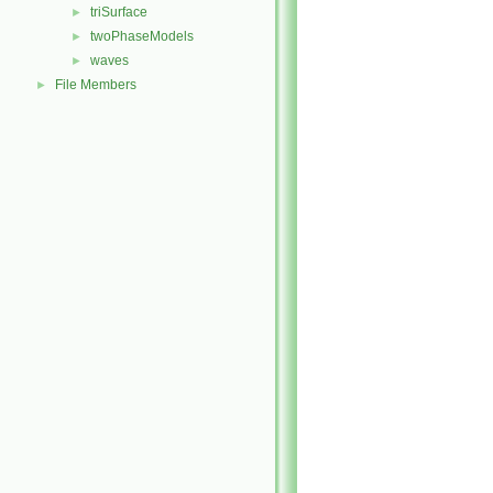
triSurface
►
twoPhaseModels
►
waves
►
File Members
►