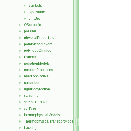
symbols
►
typeName
►
unitSet
►
OSspecific
►
parallel
►
physicalProperties
►
pointMeshMovers
►
polyTopoChange
►
Pstream
►
radiationModels
►
randomProcesses
►
reactionModels
►
renumber
►
rigidBodyMotion
►
sampling
►
specieTransfer
►
surfMesh
►
thermophysicalModels
►
ThermophysicalTransportModels
►
tracking
►