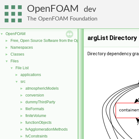
OpenFOAM
dev
The OpenFOAM Foundation
OpenFOAM
▼
argList Directory
Free, Open Source Software from the OpenFOAM Foundation
►
Namespaces
►
Directory dependency grap
Classes
►
Files
▼
File List
▼
applications
►
src
▼
atmosphericModels
►
conversion
►
dummyThirdParty
►
fileFormats
►
finiteVolume
►
functionObjects
►
fvAgglomerationMethods
►
fvConstraints
►