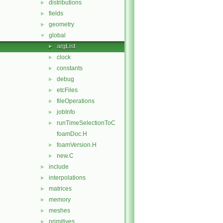
distributions
►
fields
►
geometry
►
global
▼
argList
►
clock
►
constants
►
debug
►
etcFiles
►
fileOperations
►
jobInfo
►
runTimeSelectionToC
►
foamDoc.H
foamVersion.H
►
new.C
►
include
►
interpolations
►
matrices
►
memory
►
meshes
►
primitives
►