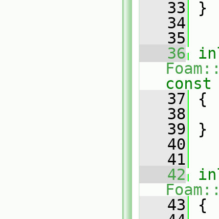
   33
 }
   34
   35
   36
in
Foam:
const
   37
{
   38
   39
 }
   40
   41
   42
in
Foam:
   43
{