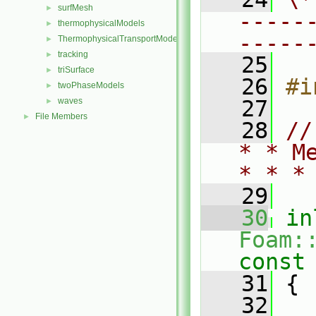
surfMesh
►
-----
thermophysicalModels
►
-----
ThermophysicalTransportModels
►
tracking
►
   25
triSurface
►
   26
#i
twoPhaseModels
►
waves
   27
►
File Members
►
   28
//
* * M
* * *
   29
   30
in
Foam:
const
   31
{
   32