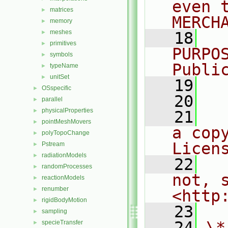
even 
matrices
►
MERCH
memory
►
meshes
►
   18
  
primitives
►
PURPO
symbols
►
Publi
typeName
►
unitSet
►
   19
  
OSspecific
►
   20
parallel
►
physicalProperties
►
   21
  
pointMeshMovers
►
a cop
polyTopoChange
►
Licen
Pstream
►
radiationModels
►
   22
  
randomProcesses
►
not, s
reactionModels
►
renumber
►
<http
rigidBodyMotion
►
   23
sampling
►
   24
\*
specieTransfer
►