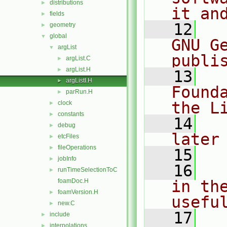
distributions
►
it an
fields
►
   12
  
geometry
►
global
▼
GNU G
argList
▼
publi
argList.C
►
argList.H
►
   13
  
argListI.H
►
Found
parRun.H
►
the L
clock
►
constants
►
   14
  
debug
►
later
etcFiles
►
fileOperations
►
   15
jobInfo
►
   16
  
runTimeSelectionToC
►
foamDoc.H
in the
foamVersion.H
►
usefu
new.C
►
   17
  
include
►
interpolations
►