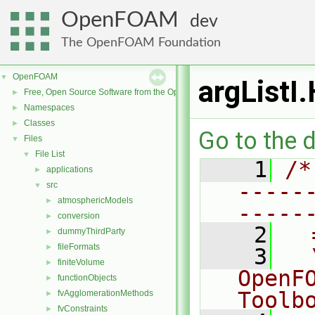
OpenFOAM
dev
The OpenFOAM Foundation
OpenFOAM
▼
argListI
Free, Open Source Software from the OpenFOAM Foundation
►
Namespaces
►
Classes
►
Go to the d
Files
▼
File List
▼
    1
/*
applications
►
-----
src
▼
atmosphericModels
►
-----
conversion
►
    2
  
dummyThirdParty
►
fileFormats
►
    3
  
finiteVolume
►
OpenF
functionObjects
►
Toolb
fvAgglomerationMethods
►
fvConstraints
►