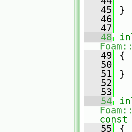
   44
   45
 }
   46
   47
   48
in
Foam:
   49
{
   50
   51
 }
   52
   53
   54
in
Foam:
const
   55
{