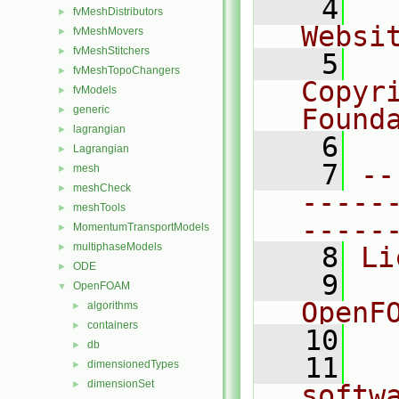
    4
  
fvMeshDistributors
►
Websi
fvMeshMovers
►
fvMeshStitchers
►
    5
  
fvMeshTopoChangers
►
Copyr
fvModels
►
generic
Found
►
lagrangian
►
    6
  
Lagrangian
►
    7
--
mesh
►
meshCheck
►
-----
meshTools
►
-----
MomentumTransportModels
►
multiphaseModels
►
    8
Li
ODE
►
    9
  
OpenFOAM
▼
OpenF
algorithms
►
containers
►
   10
db
►
   11
  
dimensionedTypes
►
dimensionSet
►
softw