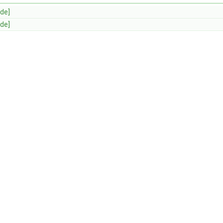
de]
de]