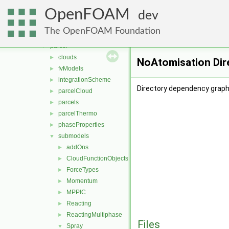
basic
►
OpenFOAM
DSMC
►
dev
functionObjects
►
The OpenFOAM Foundation
molecularDynamics
►
parcel
▼
clouds
►
NoAtomisation Dir
fvModels
►
integrationScheme
►
Directory dependency graph
parcelCloud
►
parcels
►
parcelThermo
►
phaseProperties
►
submodels
▼
addOns
►
CloudFunctionObjects
►
ForceTypes
►
Momentum
►
MPPIC
►
Reacting
►
ReactingMultiphase
►
Files
Spray
▼