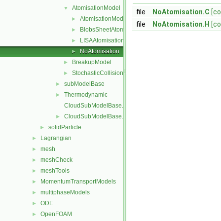
AtomisationModel
▼
file
NoAtomisation.C
[co
AtomisationModel
►
file
NoAtomisation.H
[co
BlobsSheetAtomisation
►
LISAAtomisation
►
NoAtomisation
►
BreakupModel
►
StochasticCollision
►
subModelBase
►
Thermodynamic
►
CloudSubModelBase.C
CloudSubModelBase.H
►
solidParticle
►
Lagrangian
►
mesh
►
meshCheck
►
meshTools
►
MomentumTransportModels
►
multiphaseModels
►
ODE
►
OpenFOAM
►