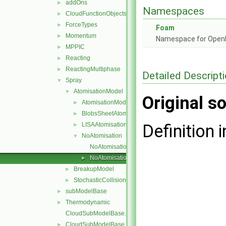
addOns
►
Namespaces
CloudFunctionObjects
►
ForceTypes
►
Foam
Momentum
►
Namespace for Ope
MPPIC
►
Reacting
►
ReactingMultiphase
►
Detailed Descript
Spray
▼
AtomisationModel
▼
Original so
AtomisationModel
►
BlobsSheetAtomisation
►
LISAAtomisation
Definition i
►
NoAtomisation
▼
NoAtomisation.C
NoAtomisation.H
►
BreakupModel
►
StochasticCollision
►
subModelBase
►
Thermodynamic
►
CloudSubModelBase.C
CloudSubModelBase.H
►