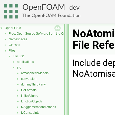
OpenFOAM
dev
The OpenFOAM Foundation
OpenFOAM
▼
NoAtomi
Free, Open Source Software from the OpenFOAM Foundation
►
Namespaces
►
File Ref
Classes
►
Files
▼
File List
▼
Include de
applications
►
src
▼
NoAtomisa
atmosphericModels
►
conversion
►
dummyThirdParty
►
fileFormats
►
finiteVolume
►
functionObjects
►
fvAgglomerationMethods
►
fvConstraints
►