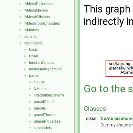
fvMeshDistributors
►
This graph 
fvMeshMovers
►
fvMeshStitchers
►
indirectly i
fvMeshTopoChangers
►
fvModels
►
generic
►
lagrangian
▼
basic
►
DSMC
►
functionObjects
►
molecularDynamics
►
parcel
▼
clouds
►
Go to the s
fvModels
►
integrationScheme
►
parcelCloud
►
Classes
parcels
►
parcelThermo
►
class
NoAtomisation<
phaseProperties
►
Dummy phase cha
submodels
▼