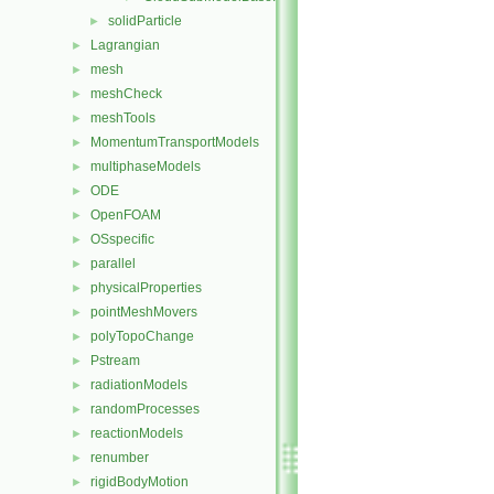
solidParticle
►
Lagrangian
►
mesh
►
meshCheck
►
meshTools
►
MomentumTransportModels
►
multiphaseModels
►
ODE
►
OpenFOAM
►
OSspecific
►
parallel
►
physicalProperties
►
pointMeshMovers
►
polyTopoChange
►
Pstream
►
radiationModels
►
randomProcesses
►
reactionModels
►
renumber
►
rigidBodyMotion
►