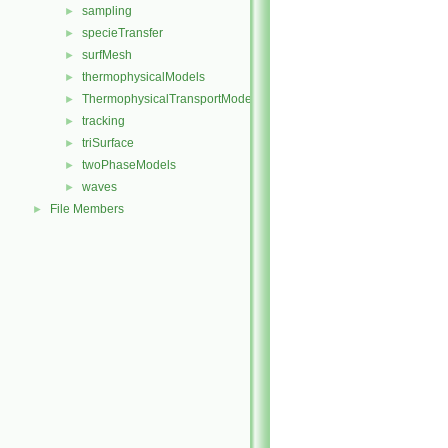
sampling
►
specieTransfer
►
surfMesh
►
thermophysicalModels
►
ThermophysicalTransportModels
►
tracking
►
triSurface
►
twoPhaseModels
►
waves
►
File Members
►