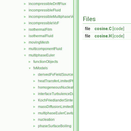
incompressibleDriftFlux
►
incompressibleFluid
►
incompressibleMultiphaseVoF
►
Files
incompressibleVoF
►
file
cosine.C
[code]
isothermalFilm
►
file
cosine.H
[code]
isothermalFluid
►
movingMesh
►
multicomponentFluid
►
multiphaseEuler
▼
functionObjects
►
fvModels
▼
derivedFvFieldSources
►
heatTransferLimitedPhaseChange
►
homogeneousNucleation
►
interfaceTurbulenceDamping
►
KochFriedlanderSintering
►
massDiffusionLimitedPhaseChange
►
multiphaseEulerCavitation
►
nucleation
►
phaseSurfaceBoiling
►