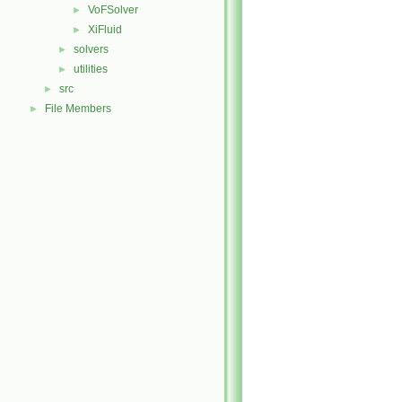
VoFSolver
►
XiFluid
►
solvers
►
utilities
►
src
►
File Members
►