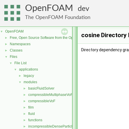
OpenFOAM
dev
The OpenFOAM Foundation
OpenFOAM
▼
cosine Directory
Free, Open Source Software from the OpenFOAM Foundation
►
Namespaces
►
Directory dependency grap
Classes
►
Files
▼
File List
▼
applications
▼
legacy
►
modules
▼
basicFluidSolver
►
compressibleMultiphaseVoF
►
compressibleVoF
►
film
►
fluid
►
functions
►
incompressibleDenseParticleFluid
►