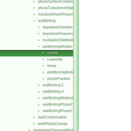
phaseSurfaceCondensation
►
phaseTurbulenceStabilisation
►
reactionDrivenPhaseChange
►
wallBoiling
▼
departureDiameterModels
►
departureFrequencyModels
►
nucleationSiteModels
►
partitioningModels
▼
cosine
►
Lavieville
►
linear
►
partitioningModel
►
phaseFraction
►
wallBoiling.C
►
wallBoiling.H
►
wallBoilingModelsCoefficient.H
►
wallBoilingPhaseChangeRateFvPatchScalarField.C
►
wallBoilingPhaseChangeRateFvPatchScalarField.H
►
wallCondensation
►
wallPhaseChange
►
momentumTransportModels
►