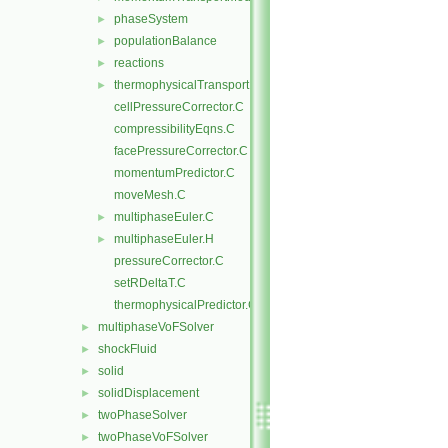
phaseSystem
►
populationBalance
►
reactions
►
thermophysicalTransportModels
►
cellPressureCorrector.C
compressibilityEqns.C
facePressureCorrector.C
momentumPredictor.C
moveMesh.C
multiphaseEuler.C
►
multiphaseEuler.H
►
pressureCorrector.C
setRDeltaT.C
thermophysicalPredictor.C
multiphaseVoFSolver
►
shockFluid
►
solid
►
solidDisplacement
►
twoPhaseSolver
►
twoPhaseVoFSolver
►