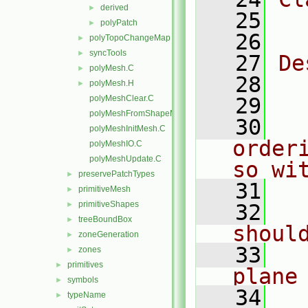
derived
►
   25
  
polyPatch
►
   26
polyTopoChangeMap
►
syncTools
►
   27
De
polyMesh.C
►
   28
  
polyMesh.H
►
polyMeshClear.C
   29
polyMeshFromShapeMesh.C
   30
  
polyMeshInitMesh.C
order
polyMeshIO.C
polyMeshUpdate.C
so wi
preservePatchTypes
►
   31
  
primitiveMesh
►
primitiveShapes
►
   32
  
treeBoundBox
►
shoul
zoneGeneration
►
   33
  
zones
►
primitives
►
plane
symbols
►
   34
typeName
►