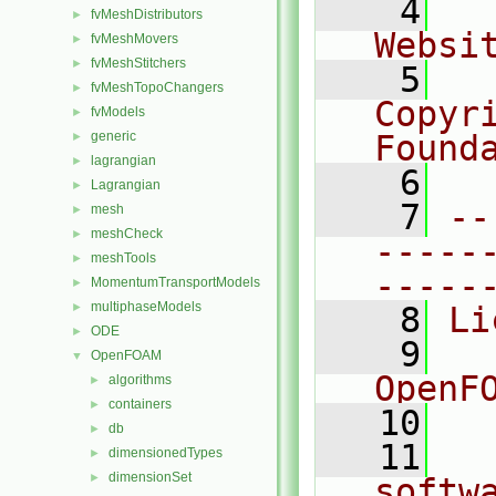
    4
  
fvMeshDistributors
►
Websi
fvMeshMovers
►
fvMeshStitchers
►
    5
  
fvMeshTopoChangers
►
Copyr
fvModels
►
generic
Found
►
lagrangian
►
    6
  
Lagrangian
►
    7
--
mesh
►
meshCheck
►
-----
meshTools
►
-----
MomentumTransportModels
►
multiphaseModels
►
    8
Li
ODE
►
    9
  
OpenFOAM
▼
OpenF
algorithms
►
containers
►
   10
db
►
   11
  
dimensionedTypes
►
dimensionSet
►
softw