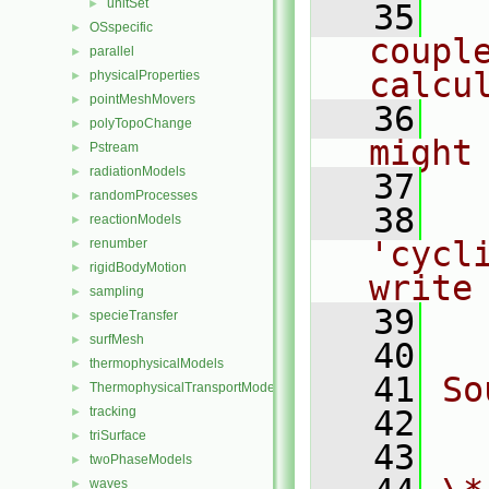
unitSet
►
   35
  
OSspecific
►
coupl
parallel
►
calcu
physicalProperties
►
pointMeshMovers
►
   36
  
polyTopoChange
►
might
Pstream
►
radiationModels
►
   37
randomProcesses
►
   38
  
reactionModels
►
'cycl
renumber
►
rigidBodyMotion
►
write
sampling
►
   39
  
specieTransfer
►
surfMesh
►
   40
thermophysicalModels
►
   41
So
ThermophysicalTransportModels
►
tracking
   42
  
►
triSurface
►
   43
twoPhaseModels
►
waves
►