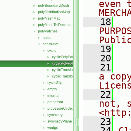
even 
polyBoundaryMesh
►
MERCH
polyDistributionMap
►
polyMeshMap
►
   18
  
polyMeshTetDecomposition
►
PURPO
polyPatches
▼
Publi
basic
►
constraint
▼
   19
  
cyclic
▼
   20
cyclicPolyPatch.C
►
cyclicPolyPatch.H
►
   21
  
cyclicTransform.C
►
a cop
cyclicTransform.H
►
Licen
cyclicSlip
►
empty
►
   22
  
internal
►
not, s
processor
►
processorCyclic
►
<http
symmetry
►
   23
symmetryPlane
►
   24
Cl
wedge
►