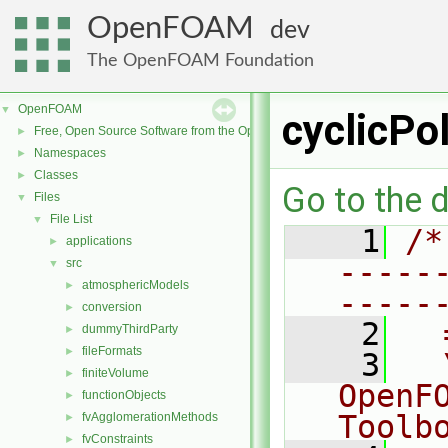
OpenFOAM
dev
The OpenFOAM Foundation
OpenFOAM
▼
cyclicPo
Free, Open Source Software from the OpenFOAM Foundation
►
Namespaces
►
Classes
►
Go to the d
Files
▼
File List
▼
    1
/*
applications
►
-----
src
▼
atmosphericModels
►
-----
conversion
►
    2
  
dummyThirdParty
►
fileFormats
►
    3
  
finiteVolume
►
OpenF
functionObjects
►
Toolb
fvAgglomerationMethods
►
fvConstraints
►