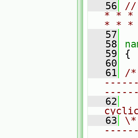
   56
//
* * *
* * *
   57
   58
na
   59
 {
   60
   61
/*
-----
-----
   62
  
cycli
   63
\*
-----