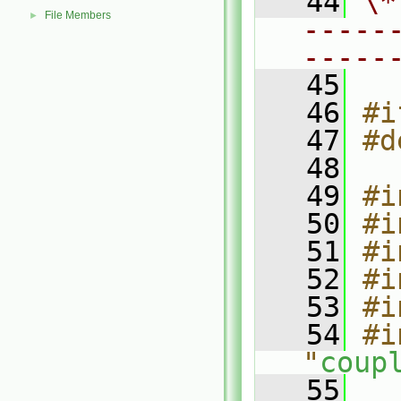
   44
\*
File Members
►
-----
-----
   45
   46
#i
   47
#d
   48
   49
#i
   50
#i
   51
#i
   52
#i
   53
#i
   54
#i
"
coup
   55