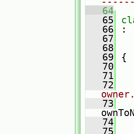
-----
   64
   65
cl
   66
 :
   67
   68
   69
 {
   70
   71
   72
owner
   73
ownTo
   74
   
   75