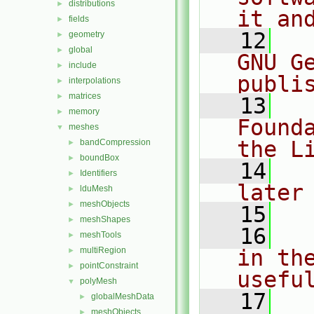
distributions
►
it an
fields
►
   12
  
geometry
►
global
►
GNU G
include
►
publi
interpolations
►
matrices
►
   13
  
memory
►
Found
meshes
▼
the L
bandCompression
►
boundBox
►
   14
  
Identifiers
►
later
lduMesh
►
meshObjects
►
   15
meshShapes
►
   16
  
meshTools
►
multiRegion
in the
►
pointConstraint
►
usefu
polyMesh
▼
   17
  
globalMeshData
►
meshObjects
►