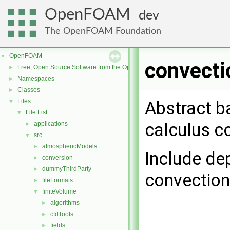
OpenFOAM
dev
The OpenFOAM Foundation
OpenFOAM
▼
convecti
Free, Open Source Software from the OpenFOAM Foundation
►
Namespaces
►
Classes
►
Files
▼
Abstract ba
File List
▼
calculus c
applications
►
src
▼
atmosphericModels
►
Include de
conversion
►
dummyThirdParty
►
convectio
fileFormats
►
finiteVolume
▼
algorithms
►
cfdTools
►
fields
►