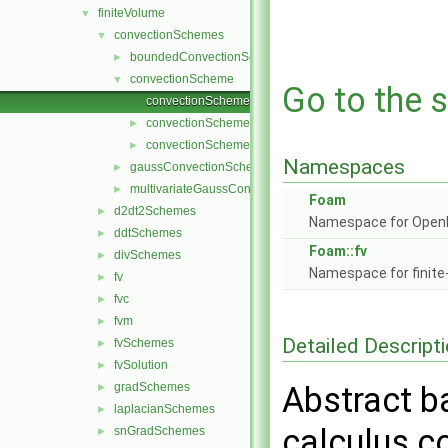
finiteVolume
▼
convectionSchemes
▼
boundedConvectionScheme
►
convectionScheme
▼
Go to the s
convectionScheme.C
convectionScheme.H
►
convectionSchemes.C
►
Namespaces
gaussConvectionScheme
►
multivariateGaussConvectionScheme
►
Foam
d2dt2Schemes
►
Namespace for Ope
ddtSchemes
►
Foam::fv
divSchemes
►
Namespace for finite
fv
►
fvc
►
fvm
►
Detailed Descript
fvSchemes
►
fvSolution
►
gradSchemes
Abstract ba
►
laplacianSchemes
►
calculus c
snGradSchemes
►