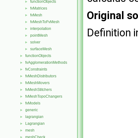
functionObjects
►
fvMatrices
►
Original so
fvMesh
►
fvMeshToFvMesh
►
interpolation
Definition i
►
pointMesh
►
solver
►
surfaceMesh
►
functionObjects
►
fvAgglomerationMethods
►
fvConstraints
►
fvMeshDistributors
►
fvMeshMovers
►
fvMeshStitchers
►
fvMeshTopoChangers
►
fvModels
►
generic
►
lagrangian
►
Lagrangian
►
mesh
►
meshCheck
►