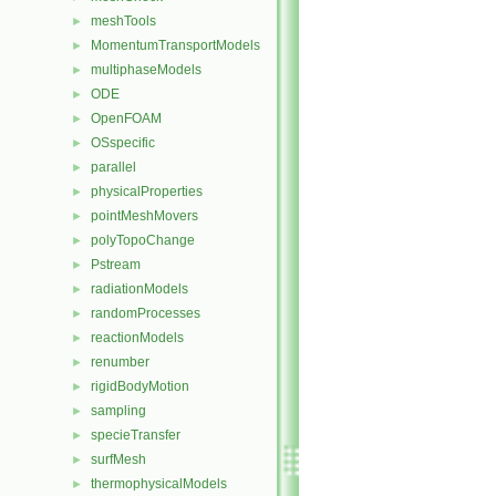
meshTools
►
MomentumTransportModels
►
multiphaseModels
►
ODE
►
OpenFOAM
►
OSspecific
►
parallel
►
physicalProperties
►
pointMeshMovers
►
polyTopoChange
►
Pstream
►
radiationModels
►
randomProcesses
►
reactionModels
►
renumber
►
rigidBodyMotion
►
sampling
►
specieTransfer
►
surfMesh
►
thermophysicalModels
►