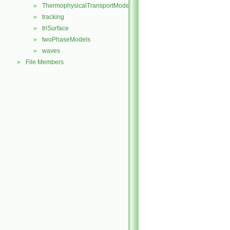
ThermophysicalTransportModels
►
tracking
►
triSurface
►
twoPhaseModels
►
waves
►
File Members
►