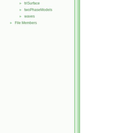
triSurface
►
twoPhaseModels
►
waves
►
File Members
►