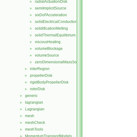
radialActuationDisk
►
semiImplicitSource
►
sixDoFAcceleration
►
solidElectricalConduction
►
solidificationMelting
►
solidThermalEquilibrium
►
viscousHeating
►
volumeBlockage
►
volumeSource
►
zeroDimensionalMassSource
►
interRegion
►
propellerDisk
►
rigidBodyPropellerDisk
►
rotorDisk
►
generic
►
lagrangian
►
Lagrangian
►
mesh
►
meshCheck
►
meshTools
►
MomentumTransportModels
►