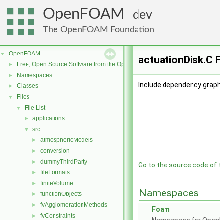
OpenFOAM
dev
The OpenFOAM Foundation
OpenFOAM
▼
actuationDisk.C F
Free, Open Source Software from the OpenFOAM Foundation
►
Namespaces
►
Include dependency graph 
Classes
►
Files
▼
File List
▼
applications
►
src
▼
atmosphericModels
►
conversion
►
dummyThirdParty
►
Go to the source code of th
fileFormats
►
finiteVolume
►
Namespaces
functionObjects
►
fvAgglomerationMethods
►
Foam
fvConstraints
►