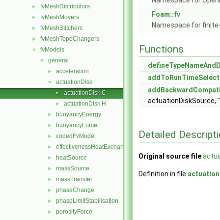
Namespace for Ope
fvMeshDistributors
►
Foam::fv
fvMeshMovers
►
Namespace for finite
fvMeshStitchers
►
fvMeshTopoChangers
►
Functions
fvModels
▼
general
▼
defineTypeNameAnd
acceleration
►
addToRunTimeSelect
actuationDisk
▼
addBackwardCompati
actuationDisk.C
►
actuationDiskSource, 
actuationDisk.H
►
buoyancyEnergy
►
buoyancyForce
►
Detailed Descript
codedFvModel
►
effectivenessHeatExchanger
►
Original source file
actua
heatSource
►
massSource
►
Definition in file
actuation
massTransfer
►
phaseChange
►
phaseLimitStabilisation
►
porosityForce
►