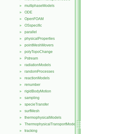
multiphaseModels
►
ODE
►
OpenFOAM
►
OSspecific
►
parallel
►
physicalProperties
►
pointMeshMovers
►
polyTopoChange
►
Pstream
►
radiationModels
►
randomProcesses
►
reactionModels
►
renumber
►
rigidBodyMotion
►
sampling
►
specieTransfer
►
surfMesh
►
thermophysicalModels
►
ThermophysicalTransportModels
►
tracking
►