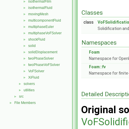
isothermalFilm
►
isothermalFluid
►
Classes
movingMesh
►
multicomponentFluid
►
class
VoFSolidificati
multiphaseEuler
►
Solidification an
multiphaseVoFSolver
►
shockFluid
►
Namespaces
solid
►
Foam
solidDisplacement
►
Namespace for Ope
twoPhaseSolver
►
twoPhaseVoFSolver
►
Foam::fv
VoFSolver
►
Namespace for finite
XiFluid
►
solvers
►
utilities
►
Detailed Descript
src
►
File Members
►
Original so
VoFSolidif