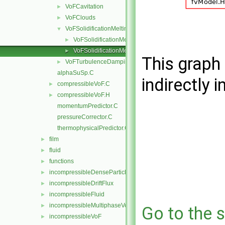
VoFCavitation
►
VoFClouds
►
VoFSolidificationMelting
▼
VoFSolidificationMelting.C
►
VoFSolidificationMelting.H
►
This graph 
VoFTurbulenceDamping
►
alphaSuSp.C
indirectly i
compressibleVoF.C
►
compressibleVoF.H
►
momentumPredictor.C
pressureCorrector.C
thermophysicalPredictor.C
film
►
fluid
►
functions
►
incompressibleDenseParticleFluid
►
incompressibleDriftFlux
►
incompressibleFluid
►
incompressibleMultiphaseVoF
►
Go to the s
incompressibleVoF
►