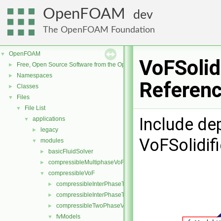
OpenFOAM
dev
The OpenFOAM Foundation
OpenFOAM
▼
VoFSolid
Free, Open Source Software from the OpenFOAM Foundation
►
Namespaces
►
Referen
Classes
►
Files
▼
File List
▼
Include de
applications
▼
legacy
►
VoFSolidif
modules
▼
basicFluidSolver
►
compressibleMultiphaseVoF
►
compressibleVoF
▼
compressibleInterPhaseThermophysicalTransportModel
►
compressibleInterPhaseTransportModel
►
compressibleTwoPhaseVoFMixture
►
fvModels
▼