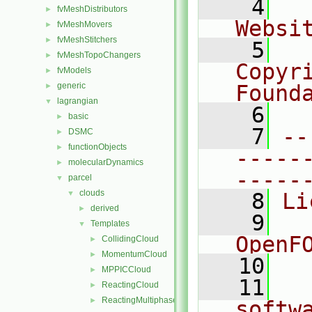
    4
  
fvMeshDistributors
►
Websi
fvMeshMovers
►
fvMeshStitchers
►
    5
  
fvMeshTopoChangers
►
Copyr
fvModels
►
generic
Found
►
lagrangian
▼
    6
  
basic
►
    7
--
DSMC
►
functionObjects
►
-----
molecularDynamics
►
-----
parcel
▼
clouds
▼
    8
Li
derived
►
    9
  
Templates
▼
OpenF
CollidingCloud
►
MomentumCloud
►
   10
MPPICCloud
►
   11
  
ReactingCloud
►
ReactingMultiphaseCloud
►
softw