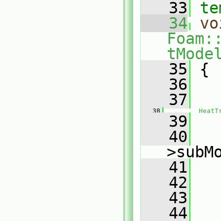
   33
te
   34
vo
Foam:
tMode
   35
 {
   36
   
   37
   
   38
HeatT
   39
   
   40
   
>subM
   41
   
   42
   
   43
   
   44