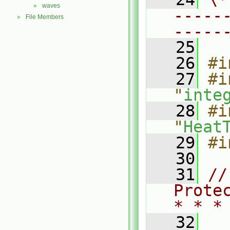
waves
►
-----
File Members
►
-----
   25
   26
#i
   27
#i
"
inte
   28
#i
"
Heat
   29
#i
   30
   31
//
Prote
* * *
   32