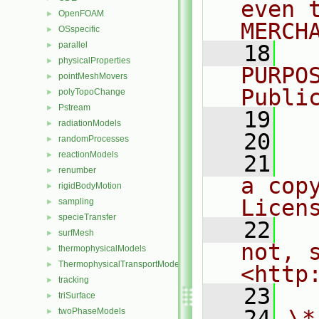
even 
OpenFOAM
►
MERCH
OSspecific
►
parallel
►
   18
  
physicalProperties
►
PURPO
pointMeshMovers
►
Publi
polyTopoChange
►
Pstream
►
   19
  
radiationModels
►
   20
randomProcesses
►
reactionModels
►
   21
  
renumber
►
a cop
rigidBodyMotion
►
Licen
sampling
►
specieTransfer
►
   22
  
surfMesh
►
not, s
thermophysicalModels
►
ThermophysicalTransportModels
►
<http
tracking
►
   23
triSurface
►
   24
\*
twoPhaseModels
►