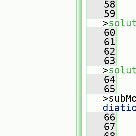
   58
   59
   
>
solu
   60
   
   61
   
   62
   63
>
solu
   64
   
   65
   
>subM
diati
   66
   
   67