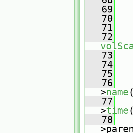
   68
   69
   
   70
   
   71
   
   72
volSc
   73
   
   74
   75
   
   76
   
>
name
   77
   
>
time
   78
   
>pare