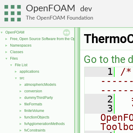
OpenFOAM
dev
The OpenFOAM Foundation
OpenFOAM
▼
ThermoC
Free, Open Source Software from the OpenFOAM Foundation
►
Namespaces
►
Classes
►
Go to the d
Files
▼
File List
▼
    1
/*
applications
►
-----
src
▼
atmosphericModels
►
-----
conversion
►
    2
  
dummyThirdParty
►
fileFormats
►
    3
  
finiteVolume
►
OpenF
functionObjects
►
Toolb
fvAgglomerationMethods
►
fvConstraints
►