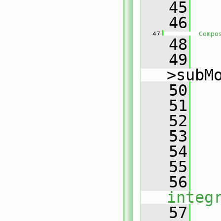
   45
   
   46
   
   47
Compo
   48
   
   49
   
>subM
   50
   
   51
   
   52
   
   53
   54
   
   55
   
   56
integ
   57
   