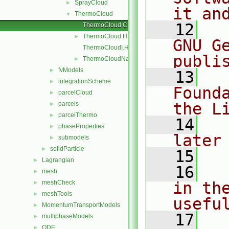
SprayCloud
►
it an
ThermoCloud
▼
   12
  
ThermoCloud.C
ThermoCloud.H
►
GNU G
ThermoCloudI.H
publi
ThermoCloudName.C
►
fvModels
►
   13
  
integrationScheme
►
Found
parcelCloud
►
the L
parcels
►
parcelThermo
►
   14
  
phaseProperties
►
later
submodels
►
solidParticle
►
   15
Lagrangian
►
   16
  
mesh
►
meshCheck
in the
►
meshTools
►
usefu
MomentumTransportModels
►
   17
  
multiphaseModels
►
ODE
►