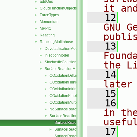
addOns
►
it an
CloudFunctionObjects
►
   12
  
ForceTypes
►
Momentum
►
GNU G
MPPIC
►
publi
Reacting
►
ReactingMultiphase
▼
   13
  
DevolatilisationModel
►
Found
InjectionModel
►
the L
StochasticCollision
►
SurfaceReactionModel
▼
   14
  
COxidationDiffusionLimitedRate
►
later
COxidationHurtMitchell
►
COxidationIntrinsicRate
►
   15
COxidationKineticDiffusionLimitedRate
►
   16
  
COxidationMurphyShaddix
►
NoSurfaceReaction
in the
►
SurfaceReactionModel
▼
usefu
SurfaceReactionModel.C
   17
  
SurfaceReactionModel.H
►
SurfaceReactionModelNew.C