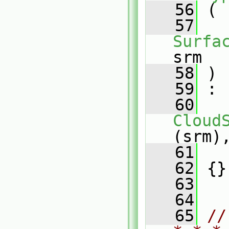
   56
 (
   57
Surfa
srm
   58
 )
   59
 :
   60
Cloud
(srm)
   61
   
   62
 {}
   63
   64
   65
//