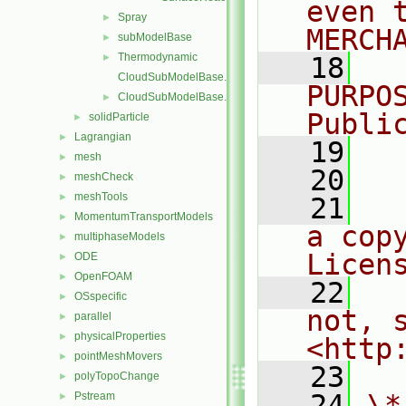
even 
Spray
►
MERCH
subModelBase
►
Thermodynamic
►
   18
  
CloudSubModelBase.C
PURPO
CloudSubModelBase.H
►
Publi
solidParticle
►
Lagrangian
►
   19
  
mesh
►
   20
meshCheck
►
meshTools
►
   21
  
MomentumTransportModels
►
a cop
multiphaseModels
►
Licen
ODE
►
OpenFOAM
►
   22
  
OSspecific
►
not, s
parallel
►
physicalProperties
►
<http
pointMeshMovers
►
   23
polyTopoChange
►
   24
\*
Pstream
►