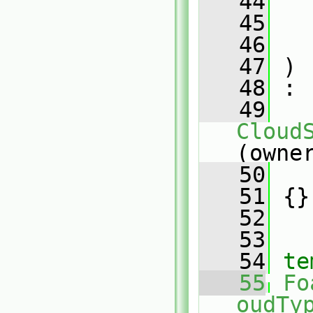
   44
   45
   46
   47
 )
   48
 :
   49
Cloud
(owne
   50
   
   51
 {}
   52
   53
   54
te
   55
Fo
oudTy