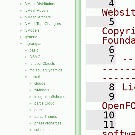
    4
  
fvMeshDistributors
►
Websi
fvMeshMovers
►
fvMeshStitchers
►
    5
  
fvMeshTopoChangers
►
Copyr
fvModels
►
generic
Found
►
lagrangian
▼
    6
  
basic
►
    7
--
DSMC
►
functionObjects
►
-----
molecularDynamics
►
-----
parcel
▼
clouds
►
    8
Li
fvModels
►
    9
  
integrationScheme
►
OpenF
parcelCloud
►
parcels
►
   10
parcelThermo
►
   11
  
phaseProperties
►
submodels
▼
softw