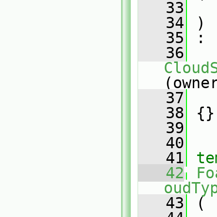
   33
   34
 )
   35
 :
   36
Cloud
(owne
   37
   
   38
 {}
   39
   40
   41
te
   42
Fo
oudTy
   43
 (