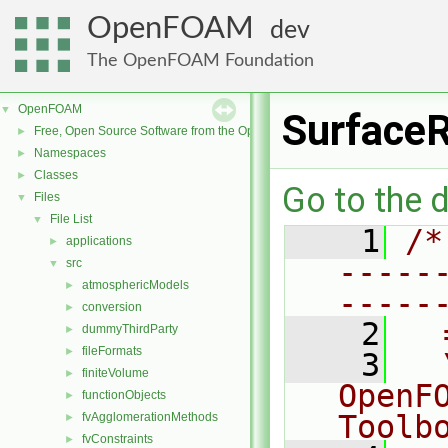
OpenFOAM
dev
The OpenFOAM Foundation
OpenFOAM
▼
Surface
Free, Open Source Software from the OpenFOAM Foundation
►
Namespaces
►
Classes
►
Go to the d
Files
▼
File List
▼
    1
/*
applications
►
-----
src
▼
atmosphericModels
►
-----
conversion
►
    2
  
dummyThirdParty
►
fileFormats
►
    3
  
finiteVolume
►
OpenF
functionObjects
►
Toolb
fvAgglomerationMethods
►
fvConstraints
►