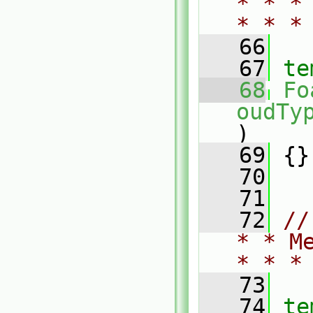
* * *
* * *
   66
   67
te
   68
Fo
oudTy
)
   69
 {}
   70
   71
   72
//
* * M
* * *
   73
   74
te