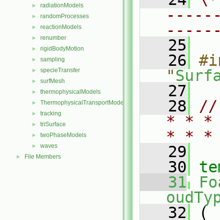
radiationModels
►
-----
randomProcesses
►
-----
reactionModels
►
renumber
►
   25
rigidBodyMotion
►
   26
#i
sampling
►
specieTransfer
"
Surf
►
surfMesh
►
   27
thermophysicalModels
►
   28
//
ThermophysicalTransportModels
►
tracking
►
* * *
triSurface
►
* * *
twoPhaseModels
►
waves
►
   29
File Members
►
   30
te
   31
Fo
oudTy
   32
 (