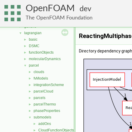
fvMeshMovers
►
OpenFOAM
fvMeshStitchers
►
dev
fvMeshTopoChangers
►
The OpenFOAM Foundation
fvModels
►
generic
►
lagrangian
▼
ReactingMultiphas
basic
►
DSMC
►
Directory dependency graph
functionObjects
►
molecularDynamics
►
parcel
▼
clouds
►
fvModels
►
integrationScheme
►
parcelCloud
►
parcels
►
parcelThermo
►
phaseProperties
►
submodels
▼
addOns
►
CloudFunctionObjects
►