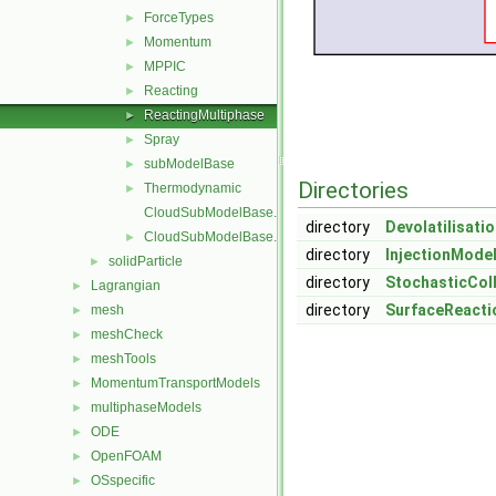
ForceTypes
►
Momentum
►
MPPIC
►
Reacting
►
ReactingMultiphase
►
Spray
►
subModelBase
►
Directories
Thermodynamic
►
CloudSubModelBase.C
directory
Devolatilisati
CloudSubModelBase.H
►
directory
InjectionMode
solidParticle
►
directory
StochasticColl
Lagrangian
►
directory
SurfaceReact
mesh
►
meshCheck
►
meshTools
►
MomentumTransportModels
►
multiphaseModels
►
ODE
►
OpenFOAM
►
OSspecific
►