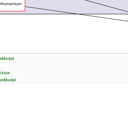
onModel
l
ision
ionModel