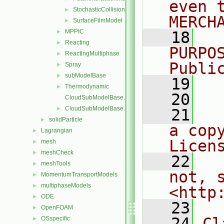
even 
StochasticCollision
►
MERCH
SurfaceFilmModel
►
MPPIC
►
   18
  
Reacting
►
PURPO
ReactingMultiphase
►
Publi
Spray
►
subModelBase
►
   19
  
Thermodynamic
►
   20
CloudSubModelBase.C
CloudSubModelBase.H
►
   21
  
solidParticle
►
a cop
Lagrangian
►
Licen
mesh
►
meshCheck
►
   22
  
meshTools
►
not, s
MomentumTransportModels
►
multiphaseModels
►
<http
ODE
►
   23
OpenFOAM
►
   24
Cl
OSspecific
►