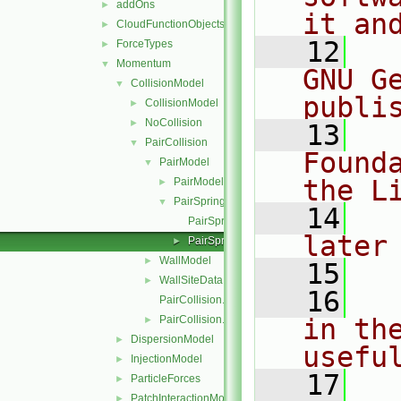
addOns
►
it an
CloudFunctionObjects
►
   12
  
ForceTypes
►
Momentum
▼
GNU G
CollisionModel
▼
publi
CollisionModel
►
NoCollision
►
   13
  
PairCollision
▼
Found
PairModel
▼
the L
PairModel
►
PairSpringSliderDashpot
▼
   14
  
PairSpringSliderDashpot.C
later
PairSpringSliderDashpot.H
►
WallModel
►
   15
WallSiteData
►
   16
  
PairCollision.C
PairCollision.H
in the
►
DispersionModel
►
usefu
InjectionModel
►
   17
  
ParticleForces
►
PatchInteractionModel
►