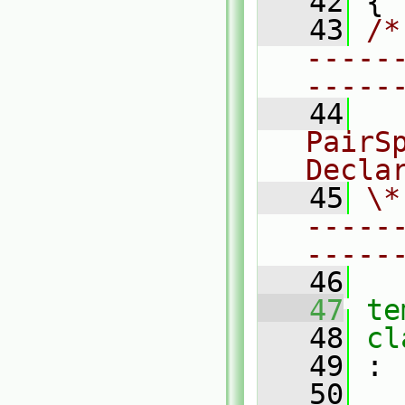
   42
 {
   43
/*
-----
-----
   44
  
PairSp
Decla
   45
\*
-----
-----
   46
   47
te
   48
cl
   49
 :
   50