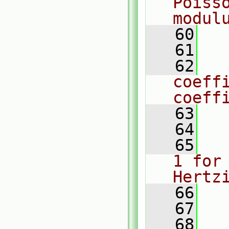
Poisso
modul
   60
   
   61
   62
coeffi
coeff
   63
   
   64
   65
1 for 
Hertz
   66
   
   67
   68