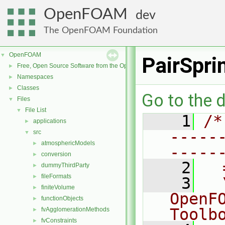
OpenFOAM
dev
The OpenFOAM Foundation
OpenFOAM
▼
PairSpri
Free, Open Source Software from the OpenFOAM Foundation
►
Namespaces
►
Classes
►
Go to the d
Files
▼
File List
▼
    1
/*
applications
►
-----
src
▼
atmosphericModels
►
-----
conversion
►
    2
  
dummyThirdParty
►
fileFormats
►
    3
  
finiteVolume
►
OpenF
functionObjects
►
Toolb
fvAgglomerationMethods
►
fvConstraints
►