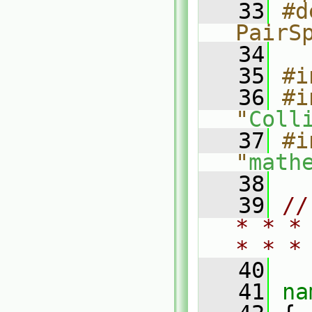
   33
#d
PairS
   34
   35
#i
   36
#i
"
Coll
   37
#i
"
math
   38
   39
//
* * *
* * *
   40
   41
na