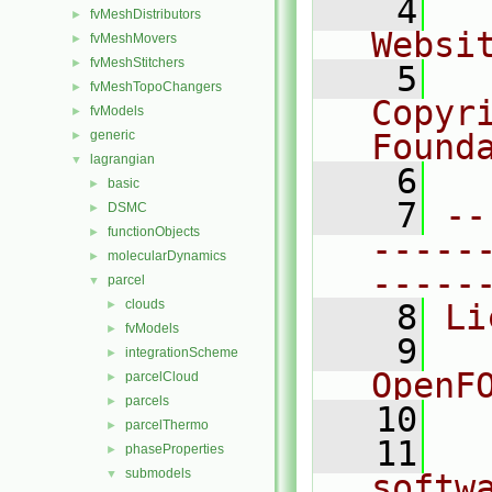
    4
  
fvMeshDistributors
►
Websi
fvMeshMovers
►
fvMeshStitchers
►
    5
  
fvMeshTopoChangers
►
Copyr
fvModels
►
generic
Found
►
lagrangian
▼
    6
  
basic
►
    7
--
DSMC
►
functionObjects
►
-----
molecularDynamics
►
-----
parcel
▼
clouds
►
    8
Li
fvModels
►
    9
  
integrationScheme
►
OpenF
parcelCloud
►
parcels
►
   10
parcelThermo
►
   11
  
phaseProperties
►
submodels
▼
softw