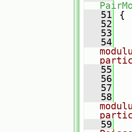
PairM
   51
 {
   52
   53
   54
modul
parti
   55
   56
   
   57
   58
modul
parti
   59