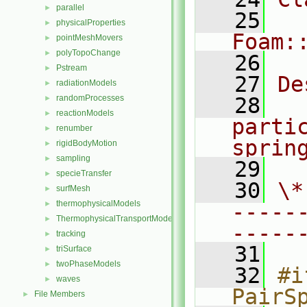
parallel
►
   25
physicalProperties
►
Foam:
pointMeshMovers
►
polyTopoChange
►
   26
Pstream
►
   27
De
radiationModels
►
randomProcesses
   28
  
►
reactionModels
►
partic
renumber
►
sprin
rigidBodyMotion
►
sampling
►
   29
specieTransfer
►
   30
\*
surfMesh
►
thermophysicalModels
►
-----
ThermophysicalTransportModels
►
-----
tracking
►
   31
triSurface
►
twoPhaseModels
►
   32
#i
waves
►
PairS
File Members
►