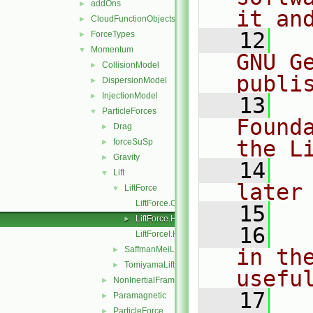
addOns
►
it an
CloudFunctionObjects
►
   12
  
ForceTypes
►
Momentum
▼
GNU G
CollisionModel
►
publi
DispersionModel
►
InjectionModel
►
   13
  
ParticleForces
▼
Found
Drag
►
the L
forceSuSp
►
Gravity
►
   14
  
Lift
▼
later
LiftForce
▼
LiftForce.C
   15
LiftForce.H
►
   16
  
LiftForceI.H
SaffmanMeiLift
in the
►
TomiyamaLift
►
usefu
NonInertialFrame
►
   17
  
Paramagnetic
►
ParticleForce
►