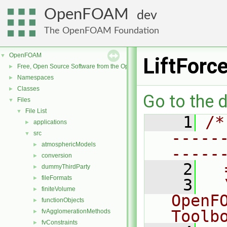
OpenFOAM
dev
The OpenFOAM Foundation
OpenFOAM
▼
LiftForc
Free, Open Source Software from the OpenFOAM Foundation
►
Namespaces
►
Classes
►
Go to the d
Files
▼
File List
▼
    1
/*
applications
►
-----
src
▼
atmosphericModels
►
-----
conversion
►
    2
  
dummyThirdParty
►
fileFormats
►
    3
  
finiteVolume
►
OpenF
functionObjects
►
Toolb
fvAgglomerationMethods
►
fvConstraints
►