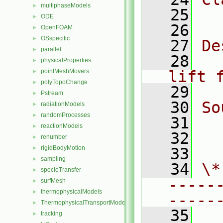
multiphaseModels
►
   25
  
ODE
►
   26
OpenFOAM
►
OSspecific
►
   27
De
parallel
►
   28
  
physicalProperties
►
pointMeshMovers
lift 
►
polyTopoChange
►
   29
Pstream
►
   30
So
radiationModels
►
randomProcesses
►
   31
  
reactionModels
►
   32
  
renumber
►
rigidBodyMotion
►
   33
sampling
►
   34
\*
specieTransfer
►
-----
surfMesh
►
thermophysicalModels
►
-----
ThermophysicalTransportModels
►
   35
tracking
►