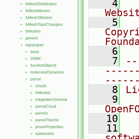
    4
  
fvMeshDistributors
►
Websi
fvMeshMovers
►
fvMeshStitchers
►
    5
  
fvMeshTopoChangers
►
Copyr
fvModels
►
generic
Found
►
lagrangian
▼
    6
  
basic
►
    7
--
DSMC
►
functionObjects
►
-----
molecularDynamics
►
-----
parcel
▼
clouds
►
    8
Li
fvModels
►
    9
  
integrationScheme
►
OpenF
parcelCloud
►
parcels
►
   10
parcelThermo
►
   11
  
phaseProperties
►
submodels
▼
softw