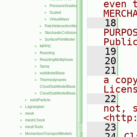
even 
PressureGradient
►
MERCH
Scaled
►
VirtualMass
►
   18
  
PatchInteractionModel
►
PURPO
StochasticCollision
►
Publi
SurfaceFilmModel
►
MPPIC
►
   19
  
Reacting
►
   20
ReactingMultiphase
►
Spray
►
   21
  
subModelBase
►
a cop
Thermodynamic
►
Licen
CloudSubModelBase.C
CloudSubModelBase.H
►
   22
  
solidParticle
►
not, s
Lagrangian
►
mesh
►
<http
meshCheck
►
   23
meshTools
►
   24
Cl
MomentumTransportModels
►