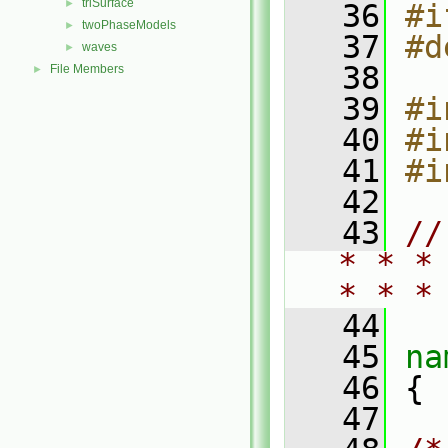
triSurface
►
   36
#i
twoPhaseModels
►
   37
#d
waves
►
   38
File Members
►
   39
#i
   40
#i
   41
#i
   42
   43
//
* * *
* * *
   44
   45
na
   46
 {
   47