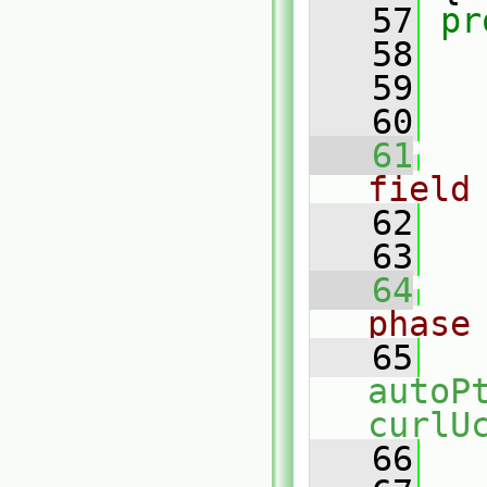
   57
pr
   58
   59
   60
   61
field
   62
   63
   64
phase
   65
autoP
curlU
   66