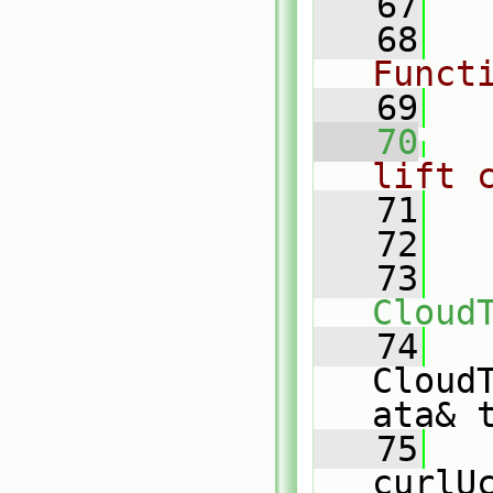
   67
   68
Funct
   69
   70
lift 
   71
   72
   
   73
Cloud
   74
Cloud
ata& 
   75
curlU