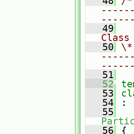
   48
/*
-----
-----
   49
Class
   50
\*
-----
-----
   51
   52
te
   53
cl
   54
 :
   55
Parti
   56
 {