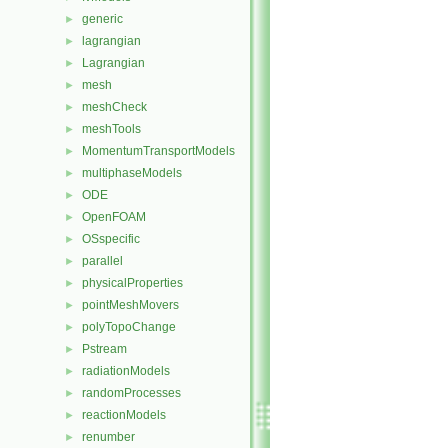
generic
►
lagrangian
►
Lagrangian
►
mesh
►
meshCheck
►
meshTools
►
MomentumTransportModels
►
multiphaseModels
►
ODE
►
OpenFOAM
►
OSspecific
►
parallel
►
physicalProperties
►
pointMeshMovers
►
polyTopoChange
►
Pstream
►
radiationModels
►
randomProcesses
►
reactionModels
►
renumber
►