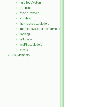
rigidBodyMotion
►
sampling
►
specieTransfer
►
surfMesh
►
thermophysicalModels
►
ThermophysicalTransportModels
►
tracking
►
triSurface
►
twoPhaseModels
►
waves
►
File Members
►