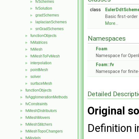
fvSchemes
►
fvSolution
►
class
EulerDdtScheme
gradSchemes
►
Basic first-order
laplacianSchemes
►
More...
snGradSchemes
►
functionObjects
►
Namespaces
fvMatrices
►
Foam
fvMesh
►
Namespace for Ope
fvMeshToFvMesh
►
interpolation
►
Foam::fv
pointMesh
►
Namespace for finite
solver
►
surfaceMesh
►
functionObjects
►
Detailed Descript
fvAgglomerationMethods
►
fvConstraints
►
Original so
fvMeshDistributors
►
fvMeshMovers
►
Definition i
fvMeshStitchers
►
fvMeshTopoChangers
►
fvModels
►