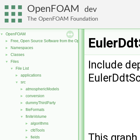
OpenFOAM
dev
The OpenFOAM Foundation
OpenFOAM
▼
EulerDdt
Free, Open Source Software from the OpenFOAM Foundation
►
Namespaces
►
Classes
►
Include de
Files
▼
File List
▼
EulerDdtS
applications
►
src
▼
atmosphericModels
►
conversion
►
dummyThirdParty
►
fileFormats
►
finiteVolume
▼
algorithms
►
cfdTools
►
This graph 
fields
►