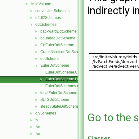
finiteVolume
▼
indirectly i
convectionSchemes
►
d2dt2Schemes
►
ddtSchemes
▼
backwardDdtScheme
►
boundedDdtScheme
►
CoEulerDdtScheme
►
CrankNicolsonDdtScheme
►
ddtScheme
►
EulerDdtScheme
▼
EulerDdtScheme.C
EulerDdtScheme.H
►
EulerDdtSchemes.C
localEulerDdtScheme
►
SLTSDdtScheme
►
steadyStateDdtScheme
►
divSchemes
►
Go to the s
fv
►
fvc
►
fvm
►
Classes