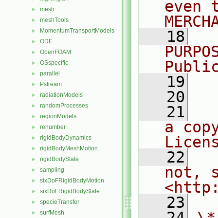
even 
mesh
►
MERCH
meshTools
►
MomentumTransportModels
►
   18
  
ODE
►
PURPO
OpenFOAM
►
Publi
OSspecific
►
parallel
►
   19
  
Pstream
►
   20
radiationModels
►
randomProcesses
►
   21
  
regionModels
►
a cop
renumber
►
Licen
rigidBodyDynamics
►
rigidBodyMeshMotion
►
   22
  
rigidBodyState
►
not, s
sampling
►
sixDoFRigidBodyMotion
►
<http
sixDoFRigidBodyState
►
   23
specieTransfer
►
   24
\*
surfMesh
►