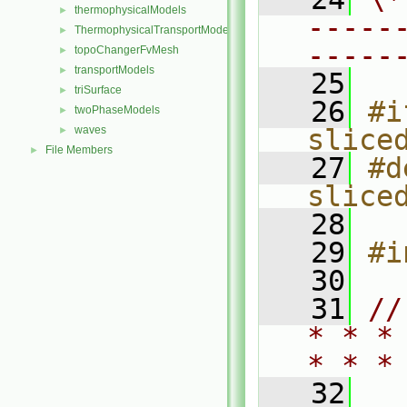
thermophysicalModels
►
-----
ThermophysicalTransportModels
►
-----
topoChangerFvMesh
►
transportModels
►
   25
triSurface
►
   26
#i
twoPhaseModels
►
waves
slice
►
File Members
►
   27
#d
slice
   28
   29
#i
   30
   31
//
* * *
* * *
   32