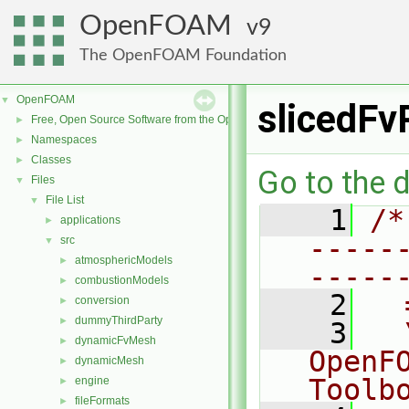
OpenFOAM
9
The OpenFOAM Foundation
OpenFOAM
▼
slicedFv
Free, Open Source Software from the OpenFOAM Foundation
►
Namespaces
►
Classes
►
Go to the d
Files
▼
File List
▼
    1
/*
applications
►
-----
src
▼
atmosphericModels
►
-----
combustionModels
►
    2
  
conversion
►
dummyThirdParty
►
    3
  
dynamicFvMesh
►
OpenF
dynamicMesh
►
Toolb
engine
►
fileFormats
►