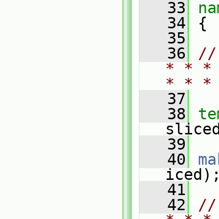
   33
na
   34
 {
   35
   36
//
* * *
* * *
   37
   38
te
slice
   39
   40
ma
iced)
   41
   42
//