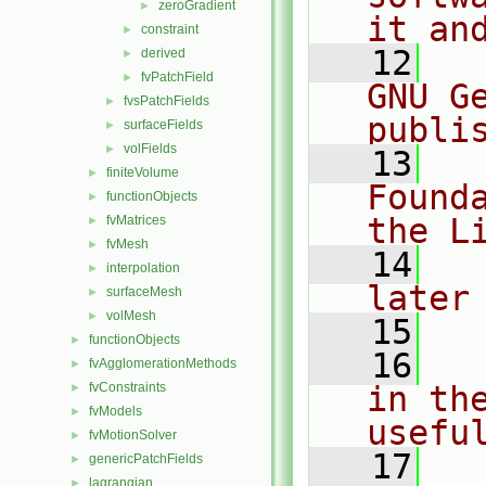
zeroGradient
►
it an
constraint
►
   12
  
derived
►
fvPatchField
►
GNU G
fvsPatchFields
►
publi
surfaceFields
►
volFields
►
   13
  
finiteVolume
►
Found
functionObjects
►
the L
fvMatrices
►
fvMesh
►
   14
  
interpolation
►
later
surfaceMesh
►
volMesh
►
   15
functionObjects
►
   16
  
fvAgglomerationMethods
►
fvConstraints
in the
►
fvModels
►
usefu
fvMotionSolver
►
   17
  
genericPatchFields
►
lagrangian
►