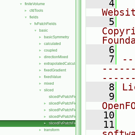
    4
  
finiteVolume
▼
Websi
cfdTools
►
fields
▼
    5
  
fvPatchFields
▼
Copyr
basic
▼
basicSymmetry
Found
►
calculated
►
    6
  
coupled
►
    7
--
directionMixed
►
extrapolatedCalculated
►
-----
fixedGradient
►
-----
fixedValue
►
mixed
►
    8
Li
sliced
▼
    9
  
slicedFvPatchField.C
OpenF
slicedFvPatchField.H
►
slicedFvPatchFields.C
►
   10
slicedFvPatchFields.H
►
   11
  
slicedFvPatchFieldsFwd.H
►
transform
►
softw