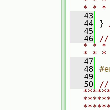
* * *
* * *
   43
   44
 } 
   45
   46
//
* * *
* * *
   47
   48
#e
   49
   50
// 
*****
*****
*****