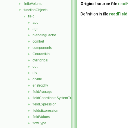
Original source file
read
finiteVolume
►
functionObjects
▼
Definition in file
readFiel
field
▼
add
►
age
►
blendingFactor
►
comfort
►
components
►
CourantNo
►
cylindrical
►
ddt
►
div
►
divide
►
enstrophy
►
fieldAverage
►
fieldCoordinateSystemTransform
►
fieldExpression
►
fieldsExpression
►
fieldValues
►
flowType
►