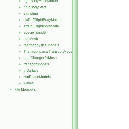
rigidBodyMeshMotion
►
rigidBodyState
►
sampling
►
sixDoFRigidBodyMotion
►
sixDoFRigidBodyState
►
specieTransfer
►
surfMesh
►
thermophysicalModels
►
ThermophysicalTransportModels
►
topoChangerFvMesh
►
transportModels
►
triSurface
►
twoPhaseModels
►
waves
►
File Members
►