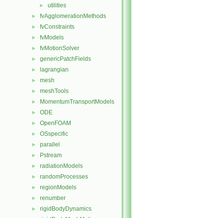
utilities
►
fvAgglomerationMethods
►
fvConstraints
►
fvModels
►
fvMotionSolver
►
genericPatchFields
►
lagrangian
►
mesh
►
meshTools
►
MomentumTransportModels
►
ODE
►
OpenFOAM
►
OSspecific
►
parallel
►
Pstream
►
radiationModels
►
randomProcesses
►
regionModels
►
renumber
►
rigidBodyDynamics
►