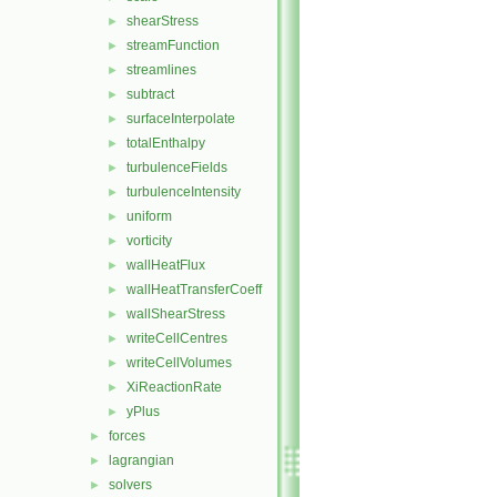
shearStress
►
streamFunction
►
streamlines
►
subtract
►
surfaceInterpolate
►
totalEnthalpy
►
turbulenceFields
►
turbulenceIntensity
►
uniform
►
vorticity
►
wallHeatFlux
►
wallHeatTransferCoeff
►
wallShearStress
►
writeCellCentres
►
writeCellVolumes
►
XiReactionRate
►
yPlus
►
forces
►
lagrangian
►
solvers
►