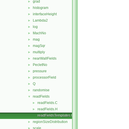
grad
►
histogram
►
interfaceHeight
►
Lambda2
►
log
►
MachNo
►
mag
►
magSqr
►
multiply
►
nearWallFields
►
PecletNo
►
pressure
►
processorField
►
Q
►
randomise
►
readFields
▼
readFields.C
►
readFields.H
►
readFieldsTemplates.C
regionSizeDistribution
►
scale
►