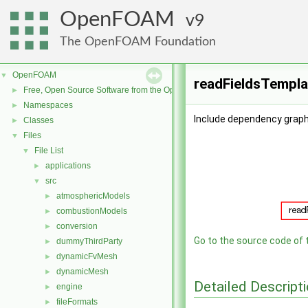
OpenFOAM
9
The OpenFOAM Foundation
OpenFOAM
▼
readFieldsTempla
Free, Open Source Software from the OpenFOAM Foundation
►
Namespaces
►
Include dependency graph
Classes
►
Files
▼
File List
▼
applications
►
src
▼
atmosphericModels
►
combustionModels
►
conversion
►
Go to the source code of th
dummyThirdParty
►
dynamicFvMesh
►
dynamicMesh
►
Detailed Descript
engine
►
fileFormats
►